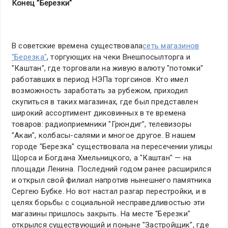
Конец "Березки"
В советские времена существовала
сеть магазинов
"Березка"
, торгующих на чеки Внешпосылторга и
"Каштан", где торговали на живую валюту "потомки"
работавших в период НЭПа торгсинов. Кто имел
возможность заработать за рубежом, приходил
скупиться в таких магазинах, где был представлен
широкий ассортимент диковинных в те времена
товаров: радиоприемники "Грюндиг", телевизоры
"Акаи", колбасы-салями и многое другое. В нашем
городе "Березка" существовала на пересечении улицы
Щорса и Богдана Хмельницкого, а "Каштан" — на
площади Ленина. Последний годом ранее расширился
и открыл свой филиал напротив нынешнего памятника
Сергею Бубке. Но вот настал разгар перестройки, и в
целях борьбы с социальной несправедливостью эти
магазины пришлось закрыть. На месте "Березки"
открылся существующий и поныне "Застройщик", где