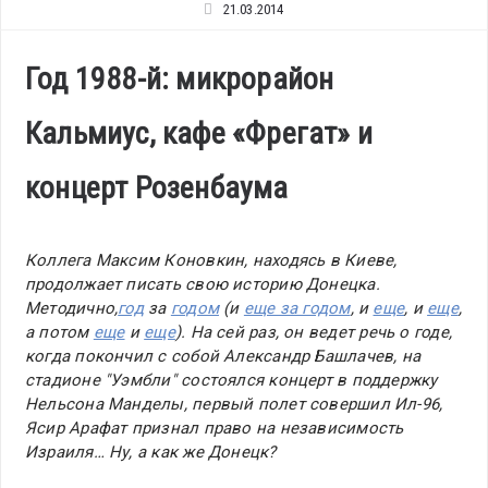
21.03.2014
Год 1988-й: микрорайон
Кальмиус, кафе «Фрегат» и
концерт Розенбаума
Коллега Максим Коновкин, находясь в Киеве,
продолжает писать свою историю Донецка.
Методично,
год
за
годом
(и
еще за годом
, и
еще
, и
еще
,
а потом
еще
и
еще
). На сей раз, он ведет речь о годе,
когда покончил с собой Александр Башлачев, на
стадионе "Уэмбли" состоялся концерт в поддержку
Нельсона Манделы, первый полет совершил Ил-96,
Ясир Арафат признал право на независимость
Израиля… Ну, а как же Донецк?