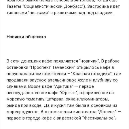
Крытого рынка (улица Генерала Антонова, тогда еще
Газеты "Социалистический Донбасс"). Застройка идет
типовыми "чешками" с решетками над подъездами.
Новинки общепита
В сети донецких кафе появляются "новички". В районе
остановки "Проспект Таманский" открылось кафе в
полуподвальном помещении – "Красная гвоздика", где
продавали вкусное апельсиновое желе и клубнику со
сливками. Возле кафе "Арктика" — первое
негосударственное кафе "Фрегат", оформленное на
морскую тематику: штурвал, окна-иллюминаторы,
рында при входе. Да и кухня там была в основном из
морепродуктов. А в помещении кинотеатра "Донецк" —
первое в городе кафе с видеотекой "Фестивальное".