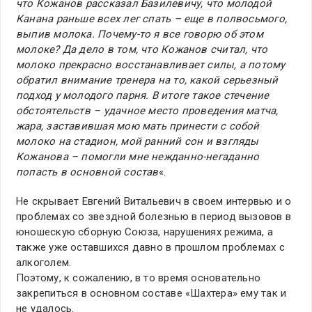
что Кожанов рассказал Базилевичу, что молодой
Канана раньше всех лег спать – еще в полвосьмого,
выпив молока. Почему-то я все говорю об этом
молоке? Да дело в том, что Кожанов считал, что
молоко прекрасно восстанавливает силы, а потому
обратил внимание тренера на то, какой серьезный
подход у молодого парня. В итоге такое стечение
обстоятельств – удачное место проведения матча,
жара, заставившая мою мать принести с собой
молоко на стадион, мой ранний сон и взгляды
Кожанова – помогли мне нежданно-негаданно
попасть в основной состав
«.
Не скрывает Евгений Витальевич в своем интервью и о
проблемах со звездной болезнью в период вызовов в
юношескую сборную Союза, нарушениях режима, а
также уже оставшихся давно в прошлом проблемах с
алкоголем.
Поэтому, к сожалению, в то время основательно
закрепиться в основном составе «Шахтера» ему так и
не удалось.