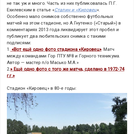
не так уж и много. Часть из них публиковалась П.Г.
Ехилевским в статье «
Сталин и «Кировец
«.
Особенно мало снимков собственно футбольных
матчей на этом стадионе, но А.Гнутенко («Старый») в
комментариях 2013 года ликвидирует этот пробел и
публикует два любительских снимка с такими
подписями:
1.
«Вот ещё одно фото стадиона «Кировец»
. Матч
между командами Гор ПТУ №8 и Горного техникума.
Автор — мастер п/о Масько М.А.»
2.
» Ещё одно фото с того же матча, сделано в 1972-74
г.г.»
Стадион «Кировец» в 80-е годы: