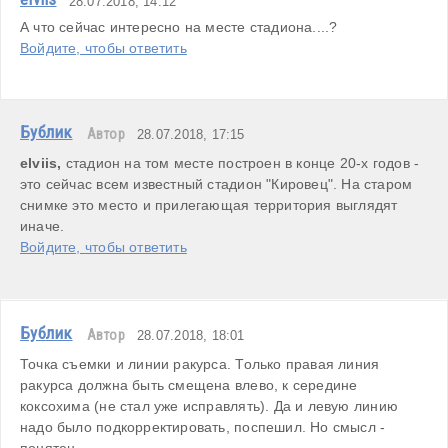
28.07.2018, 14:12
А что сейчас интересно на месте стадиона....? 
Войдите, чтобы ответить
Бублик
Автор
28.07.2018, 17:15
elviis,
 стадион на том месте построен в конце 20-х годов - 
это сейчас всем известный стадион "Кировец". На старом 
снимке это место и прилегающая территория выглядят 
иначе.
Войдите, чтобы ответить
Бублик
Автор
28.07.2018, 18:01
Точка съемки и линии ракурса. Только правая линия 
ракурса должна быть смещена влево, к середине 
коксохима (не стал уже исправлять). Да и левую линию 
надо было подкорректировать, поспешил. Но смысл - 
понятен.