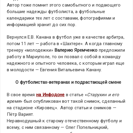
Автор тоже помнит этого самобытного и подающего
большие надежды футболиста, а футбольные
календарики тех лет с составами, фотографиями и
информацией хранит до сих пор.
Вернулся Е.В. Канана в футбол уже в качестве арбитра,
потом 11 лет — работа в «Шахтере». А когда главному
тренеру «молодежки»
Валерию Яремченко
предложили
работу в Мариуполе, то он позвал с собой в команду
надежного и опытного человека, с которым играл еще
в молодости — Евгения Витальевича Канану.
О футболистах-ветеранах и подрастающей смене
В свое время
на Инфодоне
в статье «
Старухин и его
время
» был опубликован вот такой снимок, сделанный
на стадионе «Кировец». Автор статьи и снимков —
Пётр Варият.
Неравнодушный к старому отечественному футболу и
всему, с ним связанному — Олег Попельницкий,