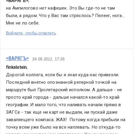
=ВАРЯГЪ=
,
на Ампилогово нет кафешек. Это Вы где-то не там 
были, а рядом. Что у Вас там стряслось? Пеленг, нога... 
Мне не по себе.
Войдите, чтобы ответить
=ВАРЯГЪ=
24.09.2012, 17:36
finkelstein
,
Дорогой коллега, если бы я знал куда нас привезли. 
Последней внятно опознанной реперной точкой на 
маршруте был Пролетарский исполком. А дальше - не 
просто край города - дальше начался какой-то край 
географии. И мало того, что наливать начали прямо в 
ЗАГСе - так еще ни карт не выдали, ни пускай даже 
заваляещего компаса. ЖАХ!  Потому когда прибыли на 
точку всем уже было на все наплевать. Но откуда-то 