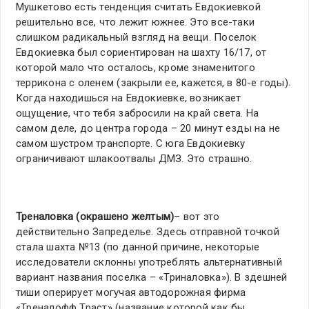
Мушкетово есть тенденция считать Евдокиевкой
решительно все, что лежит южнее. Это все-таки
слишком радикальный взгляд на вещи. Поселок
Евдокиевка был сориентирован на шахту 16/17, от
которой мало что осталось, кроме знаменитого
террикона с оленем (закрыли ее, кажется, в 80-е годы).
Когда находишься на Евдокиевке, возникает
ощущение, что тебя забросили на край света. На
самом деле, до центра города – 20 минут езды на не
самом шустром транспорте. С юга Евдокиевку
ограничивают шлакоотвалы ДМЗ. Это страшно.
Треналовка (окрашено желтым)
– вот это
действительно Запределье. Здесь отправной точкой
стала шахта №13 (по данной причине, некоторые
исследователи склонны употреблять альтернативный
вариант названия поселка – «Триналовка»). В здешней
тиши оперирует могучая автодорожная фирма
«Треналофф Траст» (название которой как бы