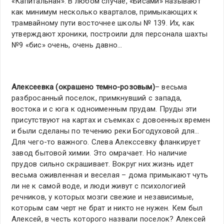
«Капитальная». В любом случае, «Бисами» называют
как минимум несколько кварталов, примыкающих к
трамвайному пути восточнее школы № 139. Их, как
утверждают хроники, построили для персонала шахты
№9 «бис» очень, очень давно…
Алексеевка (окрашено темно-розовым)
– весьма
разбросанный поселок, примкнувший с запада,
востока и с юга к одноименным прудам. Пруды эти
присутствуют на картах и съемках с довоенных времен
и были сделаны по течению реки Богодуховой для…
Для чего-то важного. Слева Алекссевку фланкирует
завод бытовой химии. Это омрачает. Но наличие
прудов сильно скрашивает. Вокруг них жизнь идет
весьма оживленная и веселая – дома примыкают чуть
ли не к самой воде, и люди живут с психологией
речников, у которых мозги свежие и независимые,
которым сам черт не брат и никто не нужен. Кем был
Алексей, в честь которого назвали поселок? Алексей