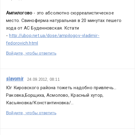
Ампилогово 
- это абсолютно сюрреалистическое 
место. Свиноферма натуральная в 20 минутах пешего 
хода от АС Буденновская. Кстати 
- 
http://ubop.net.ua/dose/ampilogov-vladimir-
fedorovich.html
Войдите, чтобы ответить
slavomir
24.09.2012, 08:11
Юг Кировского района тожеть надобно привлечь... 
Раковка,Борщиха, Асмолово, Красный хутор, 
Касьяновка/Константиновка/...
Войдите, чтобы ответить