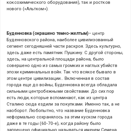
коксохимического оборудования), так и ростков
нового («Альтком»).
Буденновка (окрашено темно-желтым)
– центр
Буденновского района, наиболее цивилизованный
сегмент сегодняшней части раскроя. Здесь культурно,
здесь даже есть памятник Пушкину. С другой стороны,
здесь, на центральной площади района, было
совершено одно из самых громких и наглых убийств
эпохи криминальных войн. Так что всякое бывало в
этом центре цивилизации… Включенная в состав
города еще до войны, Буденновка всегда обладала
сильными центробежными свойствами. До сих пор
есть люди, которые вспоминают, как из центра
Сталино сюда ездили за покупками. Именно так, а не
наоборот. Любопытно, что название Буденновка
неформально сохранялось за этим куском города
даже в те годы (60-70-е), когда району было
запрещено официально называться именем Семена