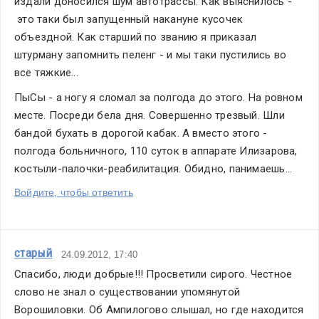
издали доносился шум автотрассы. Как выяснилось - 
 это таки был запущенный накануне кусочек 
объездной. Как старший по званию я приказал 
штурману запомнить пеленг - и мы таки пустились во 
все тяжкие... 
ПыСы - а ногу я сломал за полгода до этого. На ровном 
месте. Посреди бела дня. Совершенно трезвый. Шли 
бандой бухать в дорогой кабак. А вместо этого - 
полгода больничного, 110 суток в аппарате Илизарова, 
костыли-палочки-реабилитация. Обидно, панимаешь...
Войдите, чтобы ответить
старый
24.09.2012, 17:40
Спасибо, люди добрые!!! Просветили сирого. Честное 
слово не знал о существовании упомянутой 
Ворошиловки. Об Ампилогово слышал, но где находится 