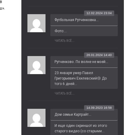
в
ш».
12.02.2024 23:04
Футбольная Рутченковка...
Фото:...
ЧИТАТЬ ВСЁ...
26.01.2024 14:40
Рутченково. По волне не моей...
23 января умер Павел 
Григорьевич Ехилевский😢 До 
того 6 дней...
ЧИТАТЬ ВСЁ...
14.09.2023 16:58
Дом семьи Картрайт...
И еще один скриншот из этого 
старого видео (со старыми...