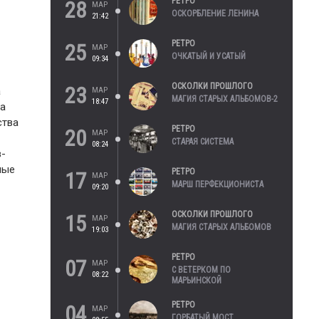
РЕТРО
28
МАР
ОСКОРБЛЕНИЕ ЛЕНИНА
21:42
РЕТРО
25
МАР
ОЧКАТЫЙ И УСАТЫЙ
09:34
ОСКОЛКИ ПРОШЛОГО
23
а
МАР
МАГИЯ СТАРЫХ АЛЬБОМОВ-2
18:47
ма
ства
РЕТРО
20
МАР
СТАРАЯ СИСТЕМА
08:24
в-
ные
РЕТРО
17
МАР
МАРШ ПЕРФЕКЦИОНИСТА
09:20
ОСКОЛКИ ПРОШЛОГО
15
МАР
МАГИЯ СТАРЫХ АЛЬБОМОВ
19:03
РЕТРО
07
МАР
С ВЕТЕРКОМ ПО
08:22
МАРЬИНСКОЙ
РЕТРО
04
МАР
ГОРБАТЫЙ МОСТ