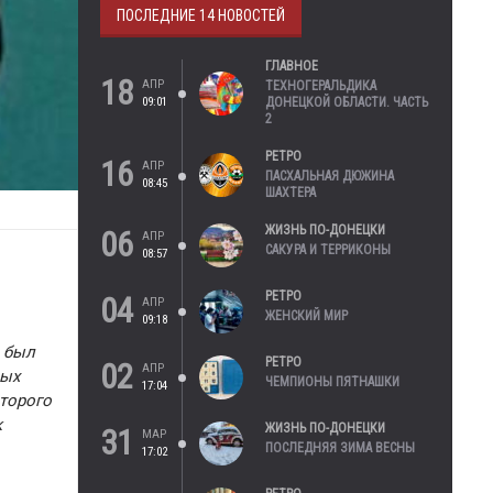
ПОСЛЕДНИЕ 14 НОВОСТЕЙ
ГЛАВНОЕ
18
АПР
ТЕХНОГЕРАЛЬДИКА
09:01
ДОНЕЦКОЙ ОБЛАСТИ. ЧАСТЬ
2
РЕТРО
16
АПР
ПАСХАЛЬНАЯ ДЮЖИНА
08:45
ШАХТЕРА
ЖИЗНЬ ПО-ДОНЕЦКИ
06
АПР
САКУРА И ТЕРРИКОНЫ
08:57
РЕТРО
04
АПР
ЖЕНСКИЙ МИР
09:18
и был
РЕТРО
02
АПР
лых
ЧЕМПИОНЫ ПЯТНАШКИ
17:04
оторого
к
ЖИЗНЬ ПО-ДОНЕЦКИ
31
МАР
ПОСЛЕДНЯЯ ЗИМА ВЕСНЫ
17:02