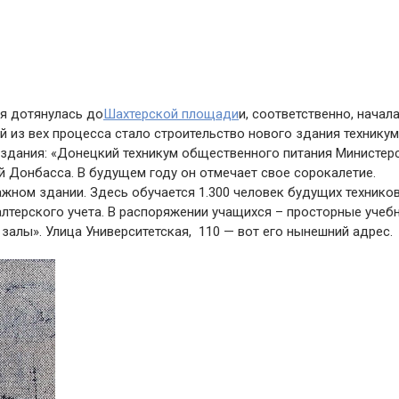
ая дотянулась до
Шахтерской площади
и, соответственно, начал
й из вех процесса стало строительство нового здания технику
 здания: «Донецкий техникум общественного питания Министер
й Донбасса. В будущем году он отмечает свое сорокалетие.
жном здании. Здесь обучается 1.300 человек будущих технико
алтерского учета. В распоряжении учащихся – просторные учеб
 залы». Улица Университетская, 110 — вот его нынешний адрес.