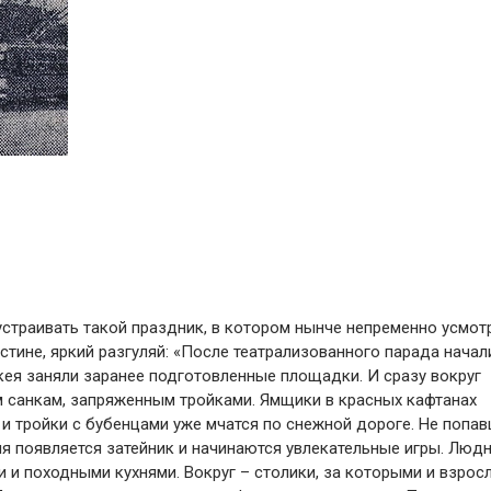
устраивать такой праздник, в котором нынче непременно усмот
тине, яркий разгуляй: «После театрализованного парада начал
кея заняли заранее подготовленные площадки. И сразу вокруг
м санкам, запряженным тройками. Ямщики в красных кафтанах
 и тройки с бубенцами уже мчатся по снежной дороге. Не попав
мя появляется затейник и начинаются увлекательные игры. Людн
и походными кухнями. Вокруг – столики, за которыми и взросл