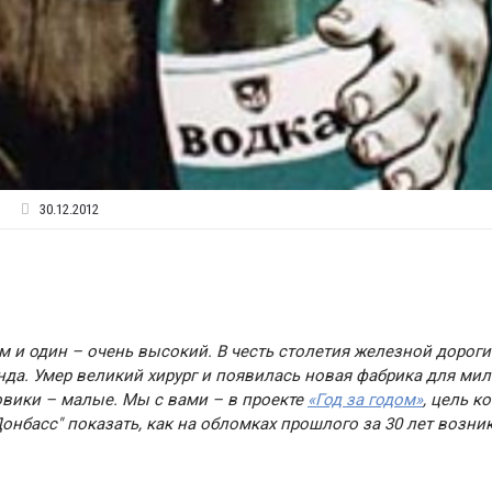
30.12.2012
м и один – очень высокий. В честь столетия железной дорог
да. Умер великий хирург и появилась новая фабрика для ми
овики – малые. Мы с вами – в проекте
«Год за годом»
, цель к
нбасс" показать, как на обломках прошлого за 30 лет возни