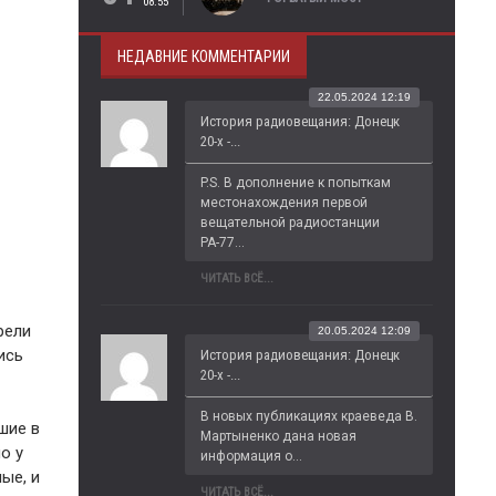
08:55
НЕДАВНИЕ КОММЕНТАРИИ
22.05.2024 12:19
История радиовещания: Донецк
20-х -...
P.S. В дополнение к попыткам 
местонахождения первой 
вещательной радиостанции 
РА-77...
ЧИТАТЬ ВСЁ...
рели
20.05.2024 12:09
ись
История радиовещания: Донецк
20-х -...
В новых публикациях краеведа В. 
шие в
Мартыненко дана новая 
о у
информация о...
ые, и
ЧИТАТЬ ВСЁ...