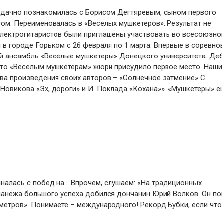
 удачно познакомилась с Борисом Дегтяревым, сыном первого
стом. Переименовалась в «Веселых мушкетеров». Результат не
лектрогитаристов были приглашены участвовать во всесоюзн
в городе Горьком с 26 февраля по 1 марта. Впервые в соревно
й ансамбль «Веселые мушкетеры» Донецкого университета. Де
что «Веселым мушкетерам» жюри присудило первое место. Наши
а произведения своих авторов – «Солнечное затмение» С.
. Новикова «Эх, дороги» и И. Поклада «Кохана»». «Мушкетеры» 
иналась с побед на… Впрочем, слушаем: «На традиционных
манежа большого успеха добился дончанин Юрий Волков. Он по
метров». Понимаете – международного! Рекорд Бубки, если что