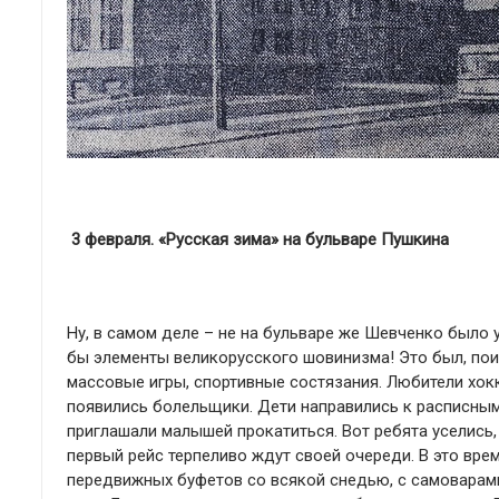
3 февраля. «Русская зима» на бульваре Пушкина
Ну, в самом деле – не на бульваре же Шевченко было 
бы элементы великорусского шовинизма! Это был, поис
массовые игры, спортивные состязания. Любители хок
появились болельщики. Дети направились к расписны
приглашали малышей прокатиться. Вот ребята уселись,
первый рейс терпеливо ждут своей очереди. В это вре
передвижных буфетов со всякой снедью, с самоварами 