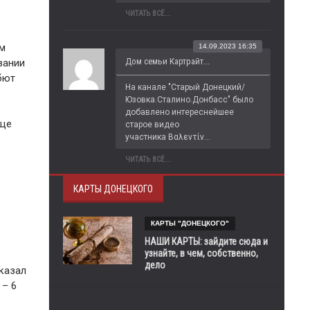
ЧИТАТЬ ВСЁ...
ом
14.09.2023 16:35
Дом семьи Картрайт...
вании
бют
На канале "Старый Донецкий/
Юзовка.Сталино.Донбасс" было 
добавлено интереснейшее 
еще
старое видео 
участника Βαλεντίν...
ЧИТАТЬ ВСЁ...
КАРТЫ ДОНЕЦКОГО
КАРТЫ "ДОНЕЦКОГО"
НАШИ КАРТЫ: зайдите сюда и
узнайте, в чем, собственно,
дело
казал
 – 6