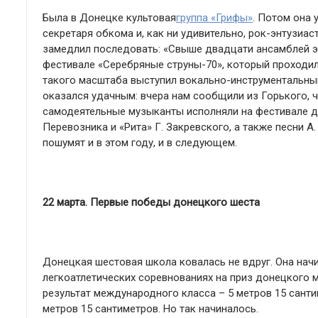
Была в Донецке культовая
группа «Грифы»
. Потом она
секретаря обкома и, как ни удивительно, рок-энтузиа
замедлил последовать: «Свыше двадцати ансамблей э
фестивале «Серебряные струны-70», который проходил 
такого масштаба выступил вокально-инструментальны
оказался удачным: вчера нам сообщили из Горького, 
самодеятельные музыканты исполняли на фестивале дв
Перевозника и «Рита» Г. Закревского, а также песни А
пошумят и в этом году, и в следующем.
22 марта. Первые победы донецкого шеста
Донецкая шестовая школа ковалась не вдруг. Она нач
легкоатлетических соревнованиях на приз донецкого 
результат международного класса – 5 метров 15 санти
метров 15 сантиметров. Но так начиналось.