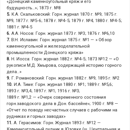
«Донецкий каменноугольный кряж и его
будущность…»; 1873 г. №8
5.
К.А. Скальковский: Горн. журнал 1870 г. №9; 1875 г.
№9; 1877 г. №5-6; 1878 г. №4-5; 1879 г. №4; 1880 г. №4-5;
1881 г. №4-5
6.
А.А. Носов: Горн. журнал 1873 г. №3; 1876 г. №6,10
7.
В.Н. Иславин: Горн. журнал 1875 г. №1 — » Обзор
каменноугольной и железоделательной
промышленности Донецкого кряжа»
8.
Н. Иосса: Горн. журнал 1882 г. №4-5; 1873 №12 — «О
рукописи М.Д. Хмырова, содержащей историю горного
дела…»
9.
Г. Романовский: Горн. журнал 1882 г. №9; 1895 г. №2
10.
И.А. Тиме: Горн. журнал 1880 г. №1; 1889 г. №5,6;
1893 г. №3,4; 1897 г. №1; 1916 г. №3;
1889 г. №1,2 — «Очерк современного состояния
горн.заводского дела в Дон. бассейне»; 1900 г. №8 —
«Отчет по поводу несчастных случаев с рабочими на
рудниках и горных заводах»
11.
А. Герасимов: Горн. Журнал 1893 г. №12 —
Каменноугольный рудник в Юзовке (ш. Центральная и