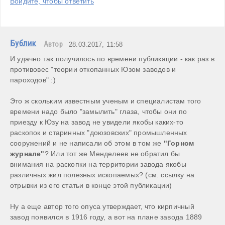
Войдите, чтобы ответить
Бублик
Автор
28.03.2017, 11:58
И удачно так получилось по времени публикации - как раз в 
противовес "теории откопанных Юзом заводов и 
пароходов" :)

Это ж скольким известным ученым и специалистам того 
времени надо было "замылить" глаза, чтобы они по 
приезду к Юзу на завод не увидели якобы каких-то 
раскопок и старинных "доюзовских" промышленных 
сооружений и не написали об этом в том же 
"Горном 
журнале"
? Или тот же Менделеев не обратил бы 
внимания на раскопки на территории завода якобы 
различных жил полезных ископаемых? (см. ссылку на 
отрывки из его статьи в конце этой публикации)

Ну а еще автор того опуса утверждает, что кирпичный 
завод появился в 1916 году, а вот на плане завода 1889 