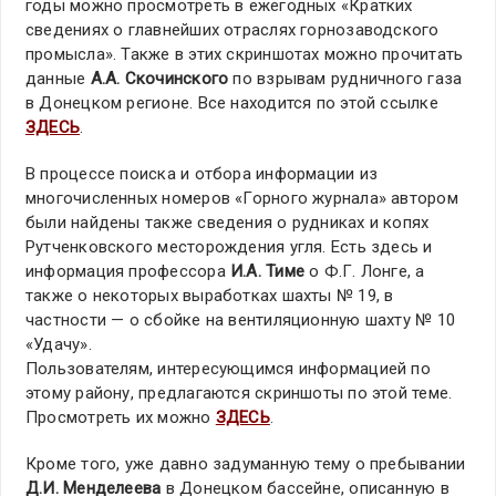
годы можно просмотреть в ежегодных «Кратких
сведениях о главнейших отраслях горнозаводского
промысла». Также в этих скриншотах можно прочитать
данные
А.А. Скочинского
по взрывам рудничного газа
в Донецком регионе. Все находится по этой ссылке
ЗДЕСЬ
.
В процессе поиска и отбора информации из
многочисленных номеров «Горного журнала» автором
были найдены также сведения о рудниках и копях
Рутченковского месторождения угля. Есть здесь и
информация профессора
И.А. Тиме
о Ф.Г. Лонге, а
также о некоторых выработках шахты № 19, в
частности — о сбойке на вентиляционную шахту № 10
«Удачу».
Пользователям, интересующимся информацией по
этому району, предлагаются скриншоты по этой теме.
Просмотреть их можно
ЗДЕСЬ
.
Кроме того, уже давно задуманную тему о пребывании
Д.И. Менделеева
в Донецком бассейне, описанную в