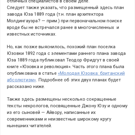
отличных специалистов в своем деле.
Следует также указать, что размещенный здесь план
завода Юза 1889 года (т.н. план архитектора
Молдингауэра? — прим.) при первоначальном поиске
вроде бы не встречался ранее в многочисленных и
известных источниках.
Но, как позже выяснилось, похожий план поселка
Юзовки 1892 года с элементами раннего плана завода
Юза 1889 года публиковал Теодор Фридгут в своей
книге «Юзовка и революция». Часть этого плана была
опубликована в статье
«Молодая Юзовка: британский
абсолютизм»
. Подробнее об этих двух планах будет
рассказано ниже.
Также здесь размещены несколько сокращенные
тексты некрологов, посвященные Джону Юзу и одному
из его сыновей — Айвору, написанные их
современниками и неизвестные широкому кругу
нынешних читателей.