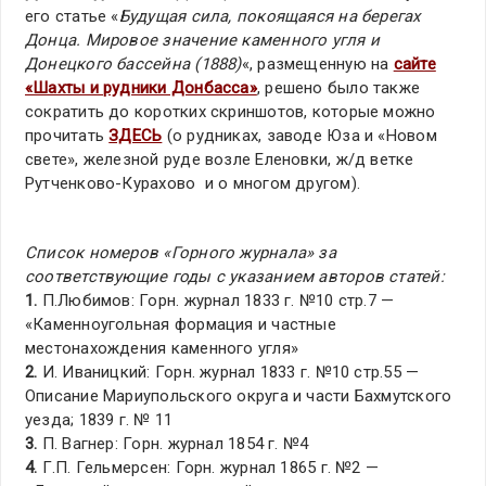
его статье «
Будущая сила, покоящаяся на берегах
Донца. Мировое значение каменного угля и
Донецкого бассейна (1888)
«, размещенную на
сайте
«Шахты и рудники Донбасса»
, решено было также
сократить до коротких скриншотов, которые можно
прочитать
ЗДЕСЬ
(о рудниках, заводе Юза и «Новом
свете», железной руде возле Еленовки, ж/д ветке
Рутченково-Курахово и о многом другом).
Список номеров «Горного журнала» за
соответствующие годы с указанием авторов статей:
1.
П.Любимов: Горн. журнал 1833 г. №10 стр.7 —
«Каменноугольная формация и частные
местонахождения каменного угля»
2.
И. Иваницкий: Горн. журнал 1833 г. №10 стр.55 —
Описание Мариупольского округа и части Бахмутского
уезда; 1839 г. № 11
3.
П. Вагнер: Горн. журнал 1854 г. №4
4.
Г.П. Гельмерсен: Горн. журнал 1865 г. №2 —