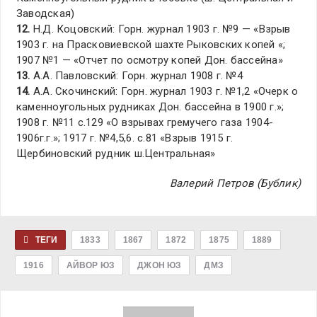
Заводская)
12.
Н.Д. Коцовский: Горн. журнал 1903 г. №9 — «Взрыв
1903 г. на Прасковиевской шахте Рыковских копей «;
1907 №1 — «Отчет по осмотру копей Дон. бассейна»
13.
А.А. Павловский: Горн. журнал 1908 г. №4
14.
А.А. Скочинский: Горн. журнал 1903 г. №1,2 «Очерк о
каменноугольных рудниках Дон. бассейна в 1900 г.»;
1908 г. №11 с.129 «О взрывах гремучего газа 1904-
1906г.г.»; 1917 г. №4,5,6. с.81 «Взрыв 1915 г.
Щербиновский рудник ш.Центральная»
Валерий Петров (Бублик)
ТЕГИ
1833
1867
1872
1875
1889
1916
АЙВОР ЮЗ
ДЖОН ЮЗ
ДМЗ