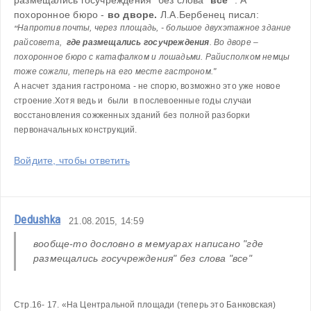
похоронное бюро - 
во дворе. 
Л.А.Бербенец писал:
Напротив почты, через площадь, - большое двухэтажное здание 
"
райсовета,  
где размещались госучреждения
. Во дворе – 
похоронное бюро с катафалком и лошадьми. Райисполком немцы 
тоже сожгли, теперь на его месте гастроном."
А насчет здания гастронома - не спорю, возможно это уже новое 
строение.Хотя ведь и  были  в послевоенные годы случаи 
восстановления сожженных зданий без полной разборки 
первоначальных конструкций.
Войдите, чтобы ответить
Dedushka
21.08.2015, 14:59
вообще-то дословно в мемуарах написано "где 
размещались госучреждения" без слова "все"
Стр.16- 17. «На Центральной площади (теперь это Банковская) 