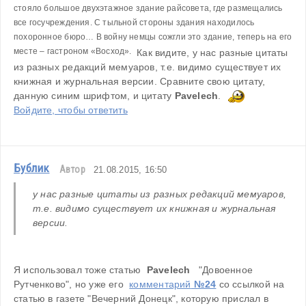
стояло большое двухэтажное здание райсовета, где размещались 
все госучреждения. 
С тыльной стороны здания находилось 
похоронное бюро… В войну немцы сожгли это здание, теперь на его 
месте – гастроном «Восход». 
 Как видите, у нас разные цитаты 
из разных редакций мемуаров, т.е. видимо существует их 
книжная и журнальная версии. Сравните свою цитату, 
данную синим шрифтом, и цитату 
Pavelech
. 
Войдите, чтобы ответить
Бублик
Автор
21.08.2015, 16:50
у нас разные цитаты из разных редакций мемуаров, 
т.е. видимо существует их книжная и журнальная 
версии.
Я использовал тоже статью  
Pavelech 
"Довоенное 
Рутченково", но уже его  
комментарий
 №24
 со ссылкой на 
статью в газете "Вечерний Донецк", которую прислал в 