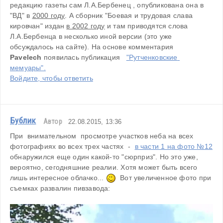
редакцию газеты сам Л.А.Бербенец , опубликована она в 
"ВД"
в
2000 году
. А сборник "Боевая и трудовая слава 
кировчан" издан 
в 2002 году
 и там приводятся слова 
Л.А.Бербенца в несколько иной версии (это уже 
обсуждалось на сайте). На основе комментария 
Pavelech
 появилась публикация   
"Рутченковские 
мемуары".
Войдите, чтобы ответить
Бублик
Автор
22.08.2015, 13:36
При  внимательном  просмотре участков неба на всех 
фотографиях во всех трех частях  -  
в части 1 на фото №12
обнаружился еще один какой-то "сюрприз". Но это уже, 
вероятно, сегодняшние реалии. Хотя может быть всего 
лишь интересное облачко... 
  Вот увеличенное фото при 
съемках развалин пивзавода: