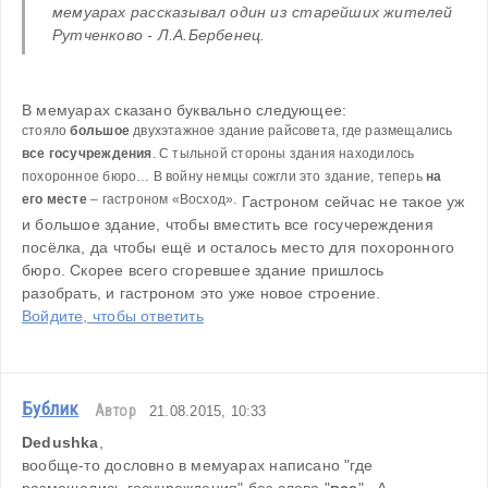
мемуарах рассказывал один из старейших жителей 
Рутченково - Л.А.Бербенец. 
В мемуарах сказано буквально следующее:
стояло 
большое
 двухэтажное здание райсовета, где размещались
все госучреждения
. С тыльной стороны здания находилось 
похоронное бюро… В войну немцы сожгли это здание, теперь 
на 
его месте
 – гастроном «Восход».
 Гастроном сейчас не такое уж 
и большое здание, чтобы вместить все госучереждения 
посёлка, да чтобы ещё и осталось место для похоронного 
бюро. Скорее всего сгоревшее здание пришлось 
разобрать, и гастроном это уже новое строение.
Войдите, чтобы ответить
Бублик
Автор
21.08.2015, 10:33
Dedushka
,
вообще-то дословно в мемуарах написано "где 
размещались госучреждения" без слова "
все
" . А 