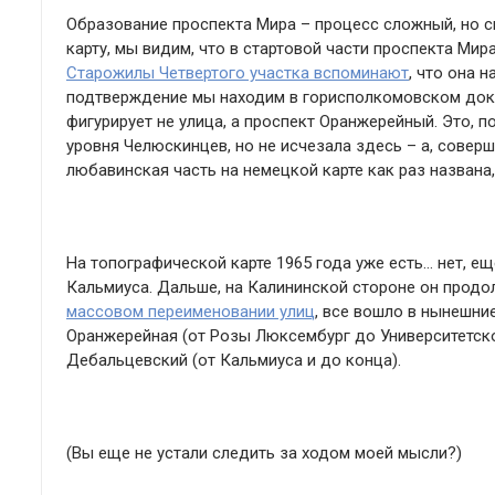
Образование проспекта Мира – процесс сложный, но 
карту, мы видим, что в стартовой части проспекта Мир
Старожилы Четвертого участка вспоминают
, что она 
подтверждение мы находим в горисполкомовском доку
фигурирует не улица, а проспект Оранжерейный. Это, п
уровня Челюскинцев, но не исчезала здесь – а, совер
любавинская часть на немецкой карте как раз названа
На топографической карте 1965 года уже есть… нет, ещ
Кальмиуса. Дальше, на Калининской стороне он продол
массовом переименовании улиц
, все вошло в нынешние
Оранжерейная (от Розы Люксембург до Университетской
Дебальцевский (от Кальмиуса и до конца).
(Вы еще не устали следить за ходом моей мысли?)