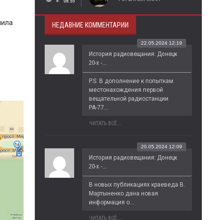
08:55
лила
НЕДАВНИЕ КОММЕНТАРИИ
22.05.2024 12:19
История радиовещания: Донецк
20-х -...
P.S. В дополнение к попыткам 
местонахождения первой 
вещательной радиостанции 
РА-77...
ЧИТАТЬ ВСЁ...
20.05.2024 12:09
История радиовещания: Донецк
20-х -...
В новых публикациях краеведа В. 
Мартыненко дана новая 
информация о...
ЧИТАТЬ ВСЁ...