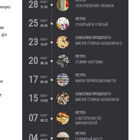
РЕТРО
28
МАР
ОСКОРБЛЕНИЕ ЛЕНИНА
онную
21:42
РЕТРО
25
МАР
ОЧКАТЫЙ И УСАТЫЙ
09:34
ам
а до
ОСКОЛКИ ПРОШЛОГО
23
МАР
МАГИЯ СТАРЫХ АЛЬБОМОВ-2
18:47
РЕТРО
20
МАР
СТАРАЯ СИСТЕМА
08:24
РЕТРО
17
МАР
ри
МАРШ ПЕРФЕКЦИОНИСТА
09:20
ОСКОЛКИ ПРОШЛОГО
т
15
МАР
МАГИЯ СТАРЫХ АЛЬБОМОВ
19:03
РЕТРО
07
МАР
С ВЕТЕРКОМ ПО
08:22
МАРЬИНСКОЙ
РЕТРО
04
МАР
ГОРБАТЫЙ МОСТ