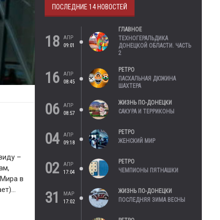
ПОСЛЕДНИЕ 14 НОВОСТЕЙ
ГЛАВНОЕ
18
АПР
ТЕХНОГЕРАЛЬДИКА
09:01
ДОНЕЦКОЙ ОБЛАСТИ. ЧАСТЬ
2
РЕТРО
16
АПР
ПАСХАЛЬНАЯ ДЮЖИНА
08:45
ШАХТЕРА
ЖИЗНЬ ПО-ДОНЕЦКИ
06
АПР
САКУРА И ТЕРРИКОНЫ
08:57
РЕТРО
04
АПР
ЖЕНСКИЙ МИР
09:18
виду –
РЕТРО
02
АПР
ам,
ЧЕМПИОНЫ ПЯТНАШКИ
17:04
 Мира в
ает)…
ЖИЗНЬ ПО-ДОНЕЦКИ
31
МАР
ПОСЛЕДНЯЯ ЗИМА ВЕСНЫ
17:02