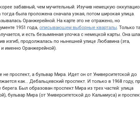
скорее забавный, чем мучительный. Изучив немецкую оккупаци
а тогда была проложена сначала узкая, потом широкая улица.
называлась Оранжерейной. На карте это не отражено, но
менте 1951 года,
описывающем выборные кварталы
. Только т
олучается, и есть безымянная улочка с немецкой карты. Она шл
шив изгиб, продолжалась по нынешней улице Любавина (эта,
, и именно Оранжерейной).
е не проспект, а бульвар Мира. Идет он от Университетской до
жается как… Дебальцевский проспект. И только в 1968 году, п
 берега. Был образован проспект Мира из трех частей: улица
), бульвар Мира (от Университетской до Кальмиуса) и проспек