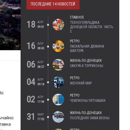
ПОСЛЕДНИЕ 14 НОВОСТЕЙ
ГЛАВНОЕ
18
АПР
ТЕХНОГЕРАЛЬДИКА
09:01
ДОНЕЦКОЙ ОБЛАСТИ. ЧАСТЬ
2
РЕТРО
16
АПР
ПАСХАЛЬНАЯ ДЮЖИНА
08:45
ШАХТЕРА
ЖИЗНЬ ПО-ДОНЕЦКИ
06
АПР
САКУРА И ТЕРРИКОНЫ
08:57
РЕТРО
04
АПР
ЖЕНСКИЙ МИР
09:18
Но
РЕТРО
02
АПР
ЧЕМПИОНЫ ПЯТНАШКИ
17:04
ЖИЗНЬ ПО-ДОНЕЦКИ
31
МАР
вычайно
ПОСЛЕДНЯЯ ЗИМА ВЕСНЫ
17:02
тавка