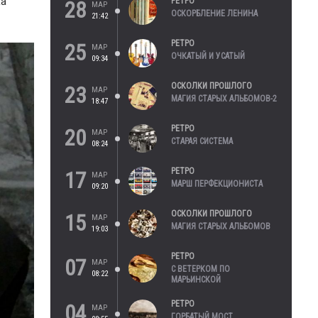
ка
РЕТРО
28
МАР
ОСКОРБЛЕНИЕ ЛЕНИНА
21:42
РЕТРО
25
МАР
ОЧКАТЫЙ И УСАТЫЙ
09:34
ОСКОЛКИ ПРОШЛОГО
23
МАР
МАГИЯ СТАРЫХ АЛЬБОМОВ-2
18:47
РЕТРО
20
МАР
СТАРАЯ СИСТЕМА
08:24
РЕТРО
17
МАР
МАРШ ПЕРФЕКЦИОНИСТА
09:20
ОСКОЛКИ ПРОШЛОГО
15
МАР
МАГИЯ СТАРЫХ АЛЬБОМОВ
19:03
РЕТРО
07
МАР
С ВЕТЕРКОМ ПО
08:22
МАРЬИНСКОЙ
РЕТРО
04
МАР
ГОРБАТЫЙ МОСТ