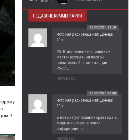
08:55
НЕДАВНИЕ КОММЕНТАРИИ
22.05.2024 12:19
История радиовещания: Донецк
20-х -...
P.S. В дополнение к попыткам 
местонахождения первой 
вещательной радиостанции 
РА-77...
ЧИТАТЬ ВСЁ...
20.05.2024 12:09
История радиовещания: Донецк
Второму
20-х -...
ва
дом 9
В новых публикациях краеведа В. 
Мартыненко дана новая 
информация о...
ЧИТАТЬ ВСЁ...