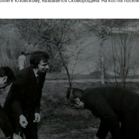
коллеге Юзовскому, называется Скоморощина. На костях посел