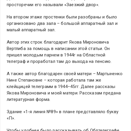
просторечии его называли «Заезжий двор».
На втором этаже простенки были разобраны и было
организовано два зала – большой аппаратный зал и
малый аппаратный зал.
Автор этих строк благодарит Якова Мироновича
Вертлиба за помощь в написании этой статьи. Он
пришел молодым парнем в 1944г на Областной
телеграф и проработал там до выхода на пенсию.
А также автор благодарен своей матери – Мартыненко
Нине Степановне – которая работала там же
клейщицей телеграмм в 1944–45гг. Далее рассказы
Якова Мироновича и моей матери. Рассказам предана
литературная форма.
Здание «1-я линия №89» в плане представляло букву
«П».
Чтобы удобнее было рассказывать об Облтелеграфе,