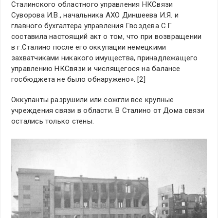
Сталинского областного управления НКСвязи
Суворова И.В., начальника АХО Диншеева И.Я. и
главного бухгалтера управления Гвоздева С.Г.
составила настоящий акт о том, что при возвращении
в г.Сталино после его оккупации немецкими
захватчиками никакого имущества, принадлежащего
управлению НКСвязи и числящегося на балансе
госбюджета не было обнаружено». [2]
Оккупанты разрушили или сожгли все крупные
учреждения связи в области. В Сталино от Дома связи
остались только стены.