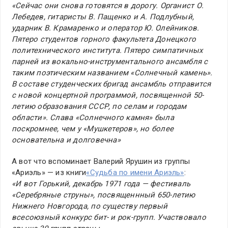
«Сейчас они снова готовятся в дорогу. Органист О.
Лебедев, гитаристы В. Пащенко и А. Подлубный,
ударник В. Крамаренко и оператор Ю. Олейников.
Пятеро студентов горного факультета Донецкого
политехнического института. Пятеро симпатичных
парней из вокально-инструментального ансамбля с
таким поэтическим названием «Солнечный камень».
В составе студенческих бригад ансамбль отправится
с новой концертной программой, посвященной 50-
летию образования СССР, по селам и городам
области». Слава «Солнечного камня» была
поскромнее, чем у «Мушкетеров», но более
основательна и долговечна»
А вот что вспоминает Валерий Ярушин из группы
«Ариэль» — из книги
«Судьба по имени Ариэль»
:
«И вот Горький, декабрь 1971 года — фестиваль
«Серебряные струны», посвященнный 650-летию
Нижнего Новгорода, по существу первый
всесоюзный конкурс бит- и рок-групп. Участвовало