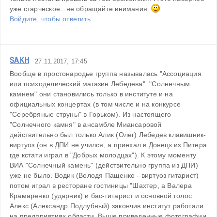
уже старческое...не обращайте внимания. 
Войдите, чтобы ответить
SAKH
27.11.2017, 17:45
Вообще в простонародье группа называлась "Ассоциация 
или психоделический магазин Лебедева". "Солнечным 
камнем" они становились только в институте и на 
официальных концертах (в том числе и на конкурсе 
"Серебряные струны" в Горьком). Из настоящего 
"Солнечного камня" в ансамбле Миансаровой 
действительно был только Алик (Олег) Лебедев клавишник-
виртуоз (он в ДПИ не учился, а приехал в Донецк из Питера 
где кстати играл в "Добрых молодцах"). К этому моменту 
ВИА "Солнечный камень" (действительно группа из ДПИ) 
уже не было. Водик (Володя Пащенко - виртуоз гитарист) 
потом играл в ресторане гостиницы "Шахтер, а Валера 
Крамаренко (ударник) и бас-гитарист и основной голос 
Алекс (Александр Подлубный) закончив институт работали 
на предприятиях области. Выше приведенные фотографии 