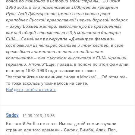
пояса по тэквондо в истории этой страны.
...20 июня 
1988 года, в дни празднования 1000-летия крещения 
Руси, Аюб Джамирзе от имени всего своего рода 
преподнес Русской православной церкви дорогой подарок 
– икону Божьей матери, выполненную из драгоценных 
камней общей стоимостью в 3,5 миллионов долларов 
США.
...
Семейная 
рок-группа «Джамирзе фэмили»
, 
состоявшая из четырех братьев и трех сестер, в свое 
время была знаменита не только на Зеленом 
континенте – она с успехом выступала в США, Франции, 
Германии, Японии"
Еще, правда, в поиске по этой фамилии 
в период 1992-1993 года выскакивает такое: 
"Австралийские мошенники снова в Москве"... Об этом где-
то тоже вскользь упоминалось на сайте. 
Войдите, чтобы ответить
Sedoy
12.06.2016, 16:36
Кто такой Аюб я не знаю. Имена детей семьи звучали 
странно для того времени - Сафик, Бимба, Алик, Пип, 