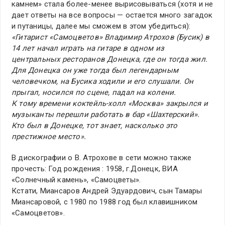
камнем» стала более-менее вырисовываться (хотя и не
дает ответы на все вопросы — остается много загадок
и путаницы, далее мы сможем в этом убедиться):
«Гитарист «Самоцветов» Владимир Атрохов (Бусик) в
14 лет начал играть на гитаре в одном из
центральных ресторанов Донецка, где он тогда жил.
Для Донецка он уже тогда был легендарным
человечком, на Бусика ходили и его слушали. Он
прыгал, носился по сцене, падал на колени.
К тому времени коктейль-холл «Москва» закрылся и
музыканты перешли работать в бар «Шахтерский».
Кто был в Донецке, тот знает, насколько это
престижное место».
В дискографии о В. Атрохове в сети можно также
прочесть: Год рождения : 1958, г.Донецк, ВИА
«Солнечный камень», «Самоцветы».
Кстати, Миансаров Андрей Эдуардович, сын Тамары
Миансаровой, с 1980 по 1988 год был клавишником
«Самоцветов».