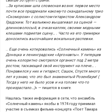
свыше 30 групп страны.
…За кулисами шла словесная возня: первое место
почти все предрекали какому-то скандальному трио
«Скоморохи» с солистом-гитаристом Александром
Градским. Тот вальяжно вышагивал за сценой —
длинноволосый, в очках-каплях, своими модными
клешами подметая сцену… . Часто из его гримерки
доносились высочайшие вокальные распевки.
…
Еще очень котировались «Солнечный камень» из
Донецка и ленинградские «Аргонавты». У питерцев
очень колоритно смотрелся органист под 2 метра
ростом, таскающий свой инструмент на плече… .
Понравился у них и гитарист, Сашок, Спустя много
лет я узнаю, что это был знаменитый Розенбаум! (
Тогда у него не было усов и на голове что-то
произрастало…)
» — пишется в книге.
Нашлась также информация в сети, что ансамбль
«Солнечный камень» якобы в 1974 году принимал
участие в съемках фильма-концерта «Поет Тамара