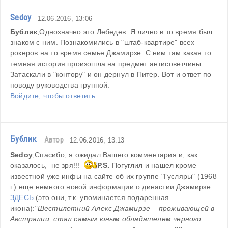
Sedoy
12.06.2016, 13:06
Бублик
,Однозначно это Лебедев. Я лично в то время был 
знаком с ним. Познакомились в "штаб-квартире" всех 
рокеров на то время семье Джамирзе. С ним там какая то 
темная история произошла на предмет антисоветчины. 
Затаскали в "контору" и он дернул в Питер. Вот и ответ по 
поводу руководства группой.
Войдите, чтобы ответить
Бублик
Автор
12.06.2016, 13:13
Sedoy
,Спасибо, я ожидал Вашего комментария и, как 
оказалось,  не зря!!!  
P.S.
 Погуглил и нашел кроме 
известной уже инфы на сайте об их группе "Гусляры" (1968 
г.) еще немного новой информации о династии Джамирзе 
ЗДЕСЬ
 (это они, т.к. упоминается подаренная 
икона):
"Шестилетний Алекс Джамирзе – проживающей в 
Австралии, стал самым юным обладателем черного 