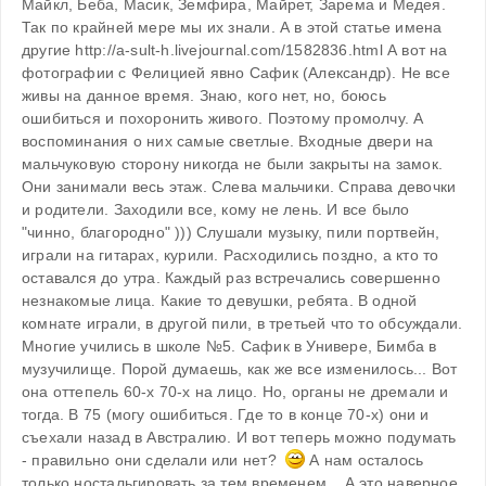
Майкл, Беба, Масик, Земфира, Майрет, Зарема и Медея. 
Так по крайней мере мы их знали. А в этой статье имена 
другие http://a-sult-h.livejournal.com/1582836.html А вот на 
фотографии с Фелицией явно Сафик (Александр). Не все 
живы на данное время. Знаю, кого нет, но, боюсь 
ошибиться и похоронить живого. Поэтому промолчу. А 
воспоминания о них самые светлые. Входные двери на 
мальчуковую сторону никогда не были закрыты на замок. 
Они занимали весь этаж. Слева мальчики. Справа девочки 
и родители. Заходили все, кому не лень. И все было 
"чинно, благородно" ))) Слушали музыку, пили портвейн, 
играли на гитарах, курили. Расходились поздно, а кто то 
оставался до утра. Каждый раз встречались совершенно 
незнакомые лица. Какие то девушки, ребята. В одной 
комнате играли, в другой пили, в третьей что то обсуждали. 
Многие учились в школе №5. Сафик в Универе, Бимба в 
музучилище. Порой думаешь, как же все изменилось... Вот 
она оттепель 60-х 70-х на лицо. Но, органы не дремали и 
тогда. В 75 (могу ошибиться. Где то в конце 70-х) они и 
съехали назад в Австралию. И вот теперь можно подумать 
- правильно они сделали или нет?  
 А нам осталось 
только ностальгировать за тем временем... А это наверное 