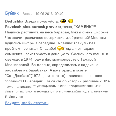
Бублик
Автор
10.06.2016, 09:40
Dedushka
,Всегда пожалуйста. 
Pavelech
,
alex-burmak
,
provizor
,точно, "
КАМЕНЬ
"!!! 
Надпись растянута на весь барабан, буквы очень широкие. 
Что значит различное восприятие изображений! Мне там 
чудились цифры в середине. А сейчас глянул - без 
проблем прочитал. Спасибо! 
Тогда и отпадают 
сомнения насчет участия донецкого "Солнечного камня" в 
съемках в 1974 году в фильме-концерте с Тамарой 
Миансаровой. Во-первых, определились с надписью 
ансамбля на барабанах. А во-вторых, в газете 
"Соц.Донбасс"(1972 г., см. статью) написано: в составе - 
"органист О.Лебедев". На сайте об истории различных ВИА 
руководитель - Олег Лебедев (клавишные)". 
тоже написано: "
Лишь только Вики утверждает, что это - ансамбль под управлением 
Е. Дергунова.
Войдите, чтобы ответить