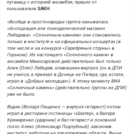
путаницу с историей ансамбля, пришло от
пользователя
SAKH
:
«Вообще в простонародье группа называлась
«Ассоциация или психоделический магазин
Лебедева». «Солнечным камнем» они становились
только в институте и на официальных концертах (в
том числе и на конкурсе «Серебряные струны» в
Горьком). Из настоящего «Солнечного камня» в
ансамбле Миансаровой действительно был только
Алик (Олег) Лебедев, клавишник-виртуоз (он в ДПИ
не учился, а приехал в Донецк из Питера, где, кстати,
играл в «Добрых молодцах»). К этому моменту ВИА
«Солнечный камень» (действительно группы из ДПИ)
уже не было.
Водик (Володя Пащенко — виртуоз гитарист) потом
играл в ресторане гостиницы «Шахтер», а Валера
Крамаренко (ударник) и бас-гитарист и основной
голос Алекс (Александр Подлубный), закончив
институт, работали на предприятиях области. Выше