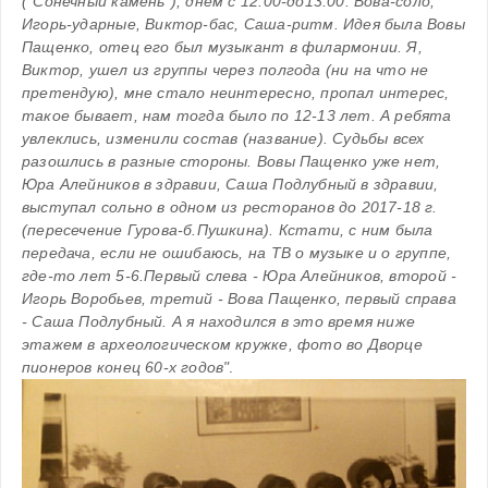
(“Сонечный камень”), днем с 12.00-до13.00. Вова-соло, 
Игорь-ударные, Виктор-бас, Саша-ритм. Идея была Вовы 
Пащенко, отец его был музыкант в филармонии. Я, 
Виктор, ушел из группы через полгода (ни на что не 
претендую), мне стало неинтересно, пропал интерес, 
такое бывает, нам тогда было по 12-13 лет. А ребята 
увлеклись, изменили состав (название). Судьбы всех 
разошлись в разные стороны. Вовы Пащенко уже нет, 
Юра Алейников в здравии, Саша Подлубный в здравии, 
выступал сольно в одном из ресторанов до 2017-18 г. 
(пересечение Гурова-б.Пушкина). Кстати, с ним была 
передача, если не ошибаюсь, на ТВ о музыке и о группе, 
где-то лет 5-6.
Первый слева - Юра Алейников, второй - 
Игорь Воробьев, третий - Вова Пащенко, первый справа 
- Саша Подлубный. А я находился в это время ниже 
этажем в археологическом кружке, фото во Дворце 
пионеров конец 60-х годов"
. 