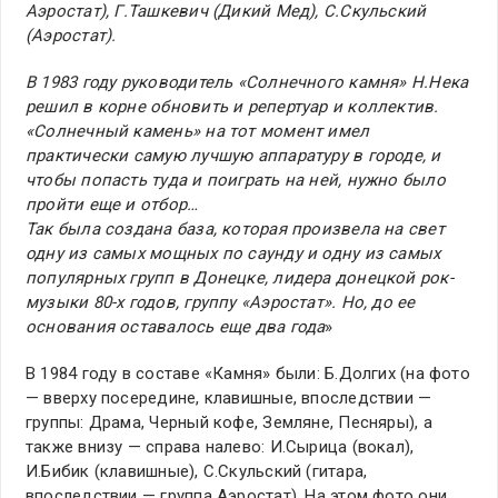
Аэростат), Г.Ташкевич (Дикий Мед), С.Скульский
(Аэростат).
В 1983 году руководитель «Солнечного камня» Н.Нека
решил в корне обновить и репертуар и коллектив.
«Солнечный камень» на тот момент имел
практически самую лучшую аппаратуру в городе, и
чтобы попасть туда и поиграть на ней, нужно было
пройти еще и отбор…
Так была создана база, которая произвела на свет
одну из самых мощных по саунду и одну из самых
популярных групп в Донецке, лидера донецкой рок-
музыки 80-х годов, группу «Аэростат». Но, до ее
основания оставалось еще два года
»
В 1984 году в составе «Камня» были: Б.Долгих (на фото
— вверху посередине, клавишные, впоследствии —
группы: Драма, Черный кофе, Земляне, Песняры), а
также внизу — справа налево: И.Сырица (вокал),
И.Бибик (клавишные), С.Скульский (гитара,
впоследствии — группа Аэростат). На этом фото они