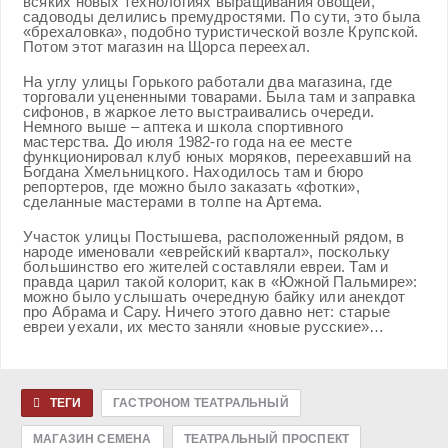
всяких новых технологиях выращивания овощей,
садоводы делились премудростями. По сути, это была
«брехаловка», подобно туристической возле Крупской.
Потом этот магазин на Щорса переехал.
На углу улицы Горького работали два магазина, где
торговали уцененными товарами. Была там и заправка
сифонов, в жаркое лето выстраивались очереди.
Немного выше – аптека и школа спортивного
мастерства. До июля 1982-го года на ее месте
функционировал клуб юных моряков, переехавший на
Богдана Хмельницкого. Находилось там и бюро
репортеров, где можно было заказать «фотки»,
сделанные мастерами в толпе на Артема.
Участок улицы Постышева, расположенный рядом, в
народе именовали «еврейский квартал», поскольку
большинство его жителей составляли евреи. Там и
правда царил такой колорит, как в «Южной Пальмире»:
можно было услышать очередную байку или анекдот
про Абрама и Сару. Ничего этого давно нет: старые
евреи уехали, их место заняли «новые русские»…
ТЕГИ
ГАСТРОНОМ ТЕАТРАЛЬНЫЙ
МАГАЗИН СЕМЕНА
ТЕАТРАЛЬНЫЙ ПРОСПЕКТ