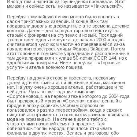
Иногда там и напиток из груши-дички продавали. Этот
магазин и сейчас есть, но называется «Никольский».
Перейдя трамвайную линию можно было попасть в
салон трикотажных изделий. В конце 80-х там
продавали довольно дефицитные в те времена детские
колготы. Далее – два корпуса торгового института:
старый с фонарями на ступенях и новый. Последний
расположен вдоль переулка, до начала 2000-х годов
считавшегося кусочком частично прервавшейся из-за
появления новостроек улицы Федора Зайцева. Потом
этот топоним в том месте упразднили и расположенные
там дома приравняли к улице 50-летия СССР, 144, но с
«дробными» номерами. Ниже переулка – «Торговые
услуги» и ателье военного пошива.
Перейду на другую сторону проспекта, поскольку
далее идти нет смысла: лишь жилые дома, магазинов
нет. На углу очень хорошее ателье, работающее и по
сей день. Чуть выше – здание компании
«Сортсемовощ», на первом этаже которого до 2004 года
был прекрасный магазин «Семена», единственный в
городе в эпоху «совка». Особым спросом он
пользовался в разгар «перестройки», когда в связи с
нищетой ассортимента в овощных магазинах появилась
мода на «фазенды». На стене висело табло с
указателями названий семян в продаже. Там
собирались толпы народа, пришлось открывать
филиалы в других местах. Велись и разговоры обо