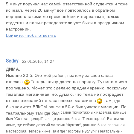
5 минут поручал нас самой ответственной студентке и тоже 
исчезал. Через 20 минут все повторялось в обратном 
порядке с такими же временнЫми интервалами, только 
студенты и папы-преподаватели уже были в праздничном 
настроении.
Войдите, чтобы ответить
Sedoy
22.01.2016, 14:27
ДИМА
,
Именно 20-й. Это мой район, поэтому за свои слова 
отвечаю 
 Теперь начну далее по порядку. Тут много чего 
пропущено. Может это сделано преднамеренно, поскольку 
тематика магазинная, но, думаю, что тема не пострадает 
от воспоминаний не касающихся магазинов 
 Там, где 
был комитет ВЛКСМ ранее в 50-х был участок милиции. По 
салон трикотажных изделий, раньше 
театральному там где был 
был "Світ канцелярії", а еще раньше была "Галантерея". В этом же 
доме, где сейчас детский магазин "Фунтик", раньше была сапожная 
мастерская. Теперь ниже. Там где "Торговые услуги" (Театральный 