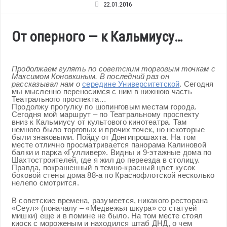
22.01.2016
От оперного — к Кальмиусу…
Продолжаем гулять по советским торговым точкам с
Максимом Коновкиным. В последний раз он
рассказывал нам о
середине Университетской
. Сегодня
мы мысленно переносимся с ним в нижнюю часть
Театрального проспекта…
Продолжу прогулку по шопинговым местам города.
Сегодня мой маршрут – по Театральному проспекту
вниз к Кальмиусу от культового кинотеатра. Там
немного было торговых и прочих точек, но некоторые
были знаковыми. Пойду от Донгипрошахта. На том
месте отлично просматривается панорама Калиновой
балки и парка «Гулливер». Видны и 9-этажные дома по
Шахтостроителей, где я жил до переезда в столицу.
Правда, покрашенный в темно-красный цвет кусок
боковой стены дома 88-а по Краснофлотской несколько
нелепо смотрится.
В советские времена, разумеется, никакого ресторана
«Сеул» (поначалу – «Медвежья шкура» со статуей
мишки) еще и в помине не было. На том месте стоял
киоск с мороженым и находился штаб ДНД, о чем