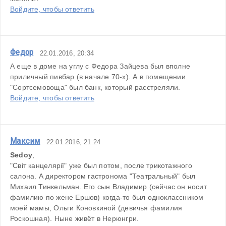
Войдите, чтобы ответить
Федор
22.01.2016, 20:34
А еще в доме на углу с Федора Зайцева был вполне 
приличный пивбар (в начале 70-х). А в помещении 
"Сортсемовоща" был банк, который расстреляли.
Войдите, чтобы ответить
Максим
22.01.2016, 21:24
Sedoy
,
"Світ канцелярії" уже был потом, после трикотажного 
салона. А директором гастронома "Театральный" был 
Михаил Тинкельман. Его сын Владимир (сейчас он носит 
фамилию по жене Ершов) когда-то был одноклассником 
моей мамы, Ольги Коновкиной (девичья фамилия 
Роскошная). Ныне живёт в Нерюнгри.