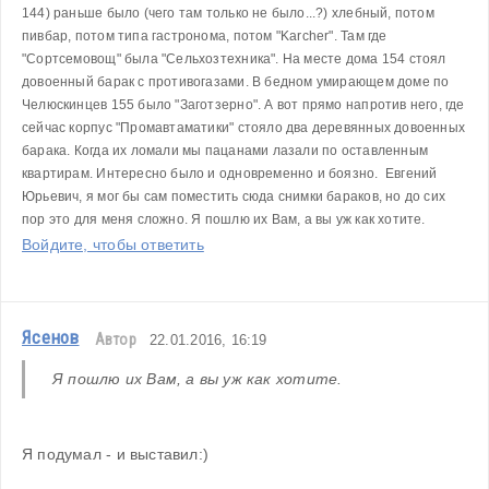
144) раньше было (чего там только не было...?) хлебный, потом 
пивбар, потом типа гастронома, потом "Karcher". Там где 
"Сортсемовощ" была "Сельхозтехника". На месте дома 154 стоял 
довоенный барак с противогазами. В бедном умирающем доме по 
Челюскинцев 155 было "Заготзерно". А вот прямо напротив него, где 
сейчас корпус "Промавтаматики" стояло два деревянных довоенных 
барака. Когда их ломали мы пацанами лазали по оставленным 
квартирам. Интересно было и одновременно и боязно.  Евгений 
Юрьевич, я мог бы сам поместить сюда снимки бараков, но до сих 
пор это для меня сложно. Я пошлю их Вам, а вы уж как хотите. 
Войдите, чтобы ответить
Ясенов
Автор
22.01.2016, 16:19
Я пошлю их Вам, а вы уж как хотите. 
Я подумал - и выставил:)