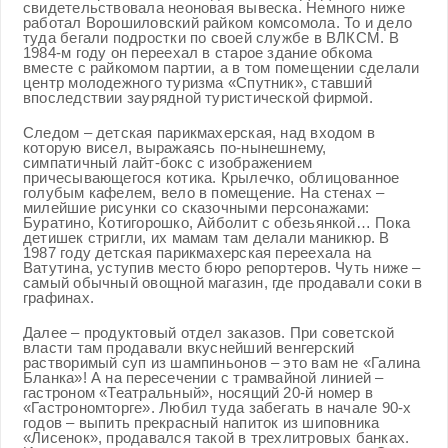
свидетельствовала неоновая вывеска. Немного ниже
работал Ворошиловский райком комсомола. То и дело
туда бегали подростки по своей службе в ВЛКСМ. В
1984-м году он переехал в старое здание обкома
вместе с райкомом партии, а в том помещении сделали
центр молодежного туризма «Спутник», ставший
впоследствии заурядной туристической фирмой.
Следом – детская парикмахерская, над входом в
которую висел, выражаясь по-нынешнему,
симпатичный лайт-бокс с изображением
причесывающегося котика. Крылечко, облицованное
голубым кафелем, вело в помещение. На стенах –
милейшие рисунки со сказочными персонажами:
Буратино, Котигорошко, Айболит с обезьянкой… Пока
детишек стригли, их мамам там делали маникюр. В
1987 году детская парикмахерская переехала на
Ватутина, уступив место бюро репортеров. Чуть ниже –
самый обычный овощной магазин, где продавали соки в
графинах.
Далее – продуктовый отдел заказов. При советской
власти там продавали вкуснейший венгерский
растворимый суп из шампиньонов – это вам не «Галина
Бланка»! А на пересечении с трамвайной линией –
гастроном «Театральный», носящий 20-й номер в
«Гастрономторге». Любил туда забегать в начале 90-х
годов – выпить прекрасный напиток из шиповника
«Лисенок», продавался такой в трехлитровых банках.