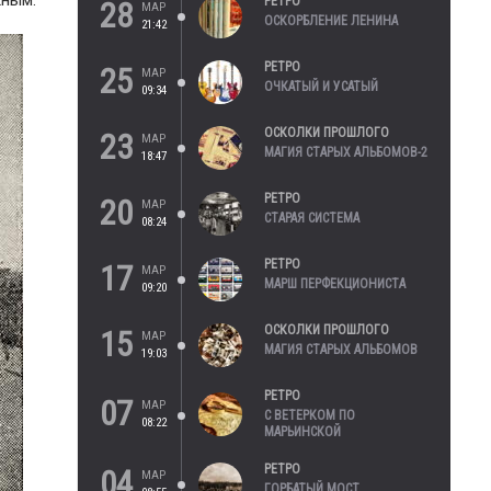
жным.
РЕТРО
28
МАР
ОСКОРБЛЕНИЕ ЛЕНИНА
21:42
РЕТРО
25
МАР
ОЧКАТЫЙ И УСАТЫЙ
09:34
ОСКОЛКИ ПРОШЛОГО
23
МАР
МАГИЯ СТАРЫХ АЛЬБОМОВ-2
18:47
РЕТРО
20
МАР
СТАРАЯ СИСТЕМА
08:24
РЕТРО
17
МАР
МАРШ ПЕРФЕКЦИОНИСТА
09:20
ОСКОЛКИ ПРОШЛОГО
15
МАР
МАГИЯ СТАРЫХ АЛЬБОМОВ
19:03
РЕТРО
07
МАР
С ВЕТЕРКОМ ПО
08:22
МАРЬИНСКОЙ
РЕТРО
04
МАР
ГОРБАТЫЙ МОСТ