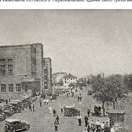
а Ивановича Котовского. Первоначально здание было трехэта