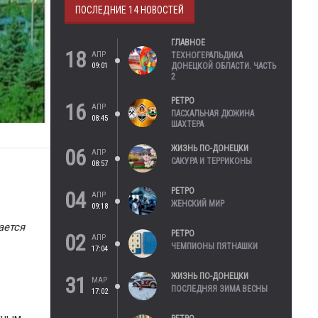
ПОСЛЕДНИЕ 14 НОВОСТЕЙ
ГЛАВНОЕ
18
АПР
ТЕХНОГЕРАЛЬДИКА
09:01
ДОНЕЦКОЙ ОБЛАСТИ. ЧАСТЬ
2
РЕТРО
16
АПР
ПАСХАЛЬНАЯ ДЮЖИНА
08:45
ШАХТЕРА
ЖИЗНЬ ПО-ДОНЕЦКИ
06
АПР
САКУРА И ТЕРРИКОНЫ
08:57
РЕТРО
04
АПР
ЖЕНСКИЙ МИР
09:18
ается
РЕТРО
02
АПР
ЧЕМПИОНЫ ПЯТНАШКИ
17:04
ЖИЗНЬ ПО-ДОНЕЦКИ
31
МАР
ПОСЛЕДНЯЯ ЗИМА ВЕСНЫ
17:02