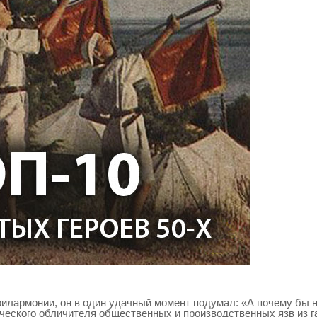
филармонии, он в один удачный момент подумал: «А почему бы 
ческого обличителя общественных и производственных язв из г