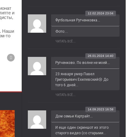
ионат
гипте и
12.02.2024 23:04
дисты,
Футбольная Рутченковка...
Х. Наши
Фото:...
ом-то
ЧИТАТЬ ВСЁ...
26.01.2024 14:40
Рутченково. По волне не моей...
23 января умер Павел 
Григорьевич Ехилевский😢 До 
того 6 дней...
ЧИТАТЬ ВСЁ...
14.09.2023 16:58
Дом семьи Картрайт...
И еще один скриншот из этого 
старого видео (со старыми...