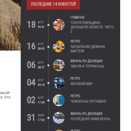
ПОСЛЕДНИЕ 14 НОВОСТЕЙ
ГЛАВНОЕ
18
АПР
ТЕХНОГЕРАЛЬДИКА
09:01
ДОНЕЦКОЙ ОБЛАСТИ. ЧАСТЬ
2
РЕТРО
16
АПР
ПАСХАЛЬНАЯ ДЮЖИНА
08:45
ШАХТЕРА
ЖИЗНЬ ПО-ДОНЕЦКИ
06
АПР
САКУРА И ТЕРРИКОНЫ
08:57
РЕТРО
04
АПР
ЖЕНСКИЙ МИР
09:18
акой-
РЕТРО
о это
02
АПР
ЧЕМПИОНЫ ПЯТНАШКИ
17:04
ЖИЗНЬ ПО-ДОНЕЦКИ
31
МАР
ПОСЛЕДНЯЯ ЗИМА ВЕСНЫ
17:02