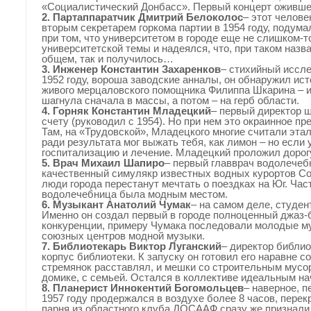
«Социалистический Донбасс». Первый концерт оживше
2. Партаппаратчик Дмитрий Белоколос
– этот челов
вторым секретарем горкома партии в 1954 году, подума
при том, что университетом в городе еще не слишком-
университетской темы и надеялся, что, при таком назв
общем, так и получилось…
3. Инженер Константин Захаренков
– стихийный иссл
1952 году, вороша заводские анналы, он обнаружил ис
живого мерцаловского помощника Филиппа Шкарина – и
шагнула сначала в массы, а потом – на герб области.
4. Горняк Константин Младецкий
– первый директор ш
счету (руководил с 1954). Но при нем это окраинное п
Там, на «Трудовской», Младецкого многие считали эта
ради результата мог выжать тебя, как лимон – но если
госпитализацию и лечение. Младецкий проложил дорог
5. Врач Михаил Шапиро
– первый главврач водолечебн
качественный симулякр известных водных курортов Со
люди города перестанут мечтать о поездках на Юг. Час
водолечебница была модным местом.
6. Музыкант Анатолий Чумак
– на самом деле, студент
Именно он создал первый в городе полноценный джаз-б
конкуренции, примеру Чумака последовали молодые муз
союзных центров модной музыки.
7. Библиотекарь Виктор Луганский
– директор библио
корпус библиотеки. К запуску он готовил его наравне с
стремянок расставлял, и мешки со строительным мусор
домике, с семьей. Остался в коллективе идеальным н
8. Планерист Иннокентий Богомольцев
– наверное, п
1957 году продержался в воздухе более 8 часов, перек
парня из областного клуба ДОСААФ сразу же признали