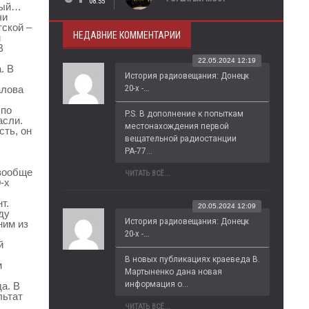
08:55
ный…
чи
тской –
НЕДАВНИЕ КОММЕНТАРИИ
м
В
22.05.2024 12:19
. В
История радиовещания: Донецк
20-х -...
алова
 по
P.S. В дополнение к попыткам 
асли.
местонахождения первой 
сть, он
вещательной радиостанции 
РА-77...
 вообще
ЧИТАТЬ ВСЁ...
-х
т.
20.05.2024 12:09
ду
История радиовещания: Донецк
ним из
20-х -...
й
В новых публикациях краеведа В. 
м
Мартыненко дана новая 
информация о...
а. В
льтат
ЧИТАТЬ ВСЁ...