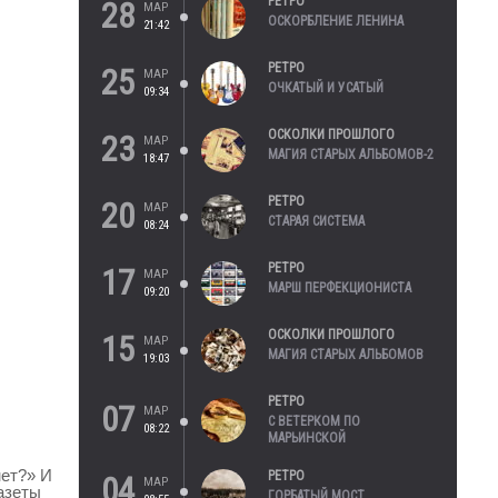
РЕТРО
28
МАР
ОСКОРБЛЕНИЕ ЛЕНИНА
21:42
РЕТРО
25
МАР
ОЧКАТЫЙ И УСАТЫЙ
09:34
ОСКОЛКИ ПРОШЛОГО
23
МАР
МАГИЯ СТАРЫХ АЛЬБОМОВ-2
18:47
РЕТРО
20
МАР
СТАРАЯ СИСТЕМА
08:24
РЕТРО
17
МАР
МАРШ ПЕРФЕКЦИОНИСТА
09:20
ОСКОЛКИ ПРОШЛОГО
15
МАР
МАГИЯ СТАРЫХ АЛЬБОМОВ
19:03
РЕТРО
07
МАР
С ВЕТЕРКОМ ПО
08:22
МАРЬИНСКОЙ
нет?» И
РЕТРО
04
МАР
азеты
ГОРБАТЫЙ МОСТ