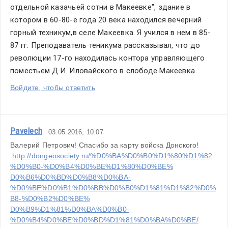
отдельной казачьей сотни в Макеевке", здание в 
котором в 60-80-е года 20 века находился вечерний 
горный техникум,в селе Макеевка. Я учился в нем в 85-
87 гг. Преподаватель теникума рассказывал, что до 
революции 17-го находилась контора управляющего 
поместьем Д.И. Иловайского в слободе Макеевка
Войдите, чтобы ответить
Pavelech
03.05.2016, 10:07
Валерий Петрович! Спасибо за карту войска Донского!
http://dongeosociety.ru/%D0%BA%D0%B0%D1%80%D1%82
%D0%B0-%D0%B4%D0%BE%D1%80%D0%BE%
D0%B6%D0%BD%D0%B8%D0%BA-
%D0%BE%D0%B1%D0%BB%D0%B0%D1%81%D1%82%D0%
B8-%D0%B2%D0%BE%
D0%B9%D1%81%D0%BA%D0%B0-
%D0%B4%D0%BE%D0%BD%D1%81%D0%BA%D0%BE/