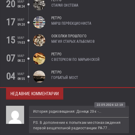
РЕТРО
20
МАР
СТАРАЯ СИСТЕМА
08:24
РЕТРО
17
МАР
МАРШ ПЕРФЕКЦИОНИСТА
09:20
ОСКОЛКИ ПРОШЛОГО
15
МАР
МАГИЯ СТАРЫХ АЛЬБОМОВ
19:03
РЕТРО
07
МАР
С ВЕТЕРКОМ ПО МАРЬИНСКОЙ
08:22
РЕТРО
04
МАР
ГОРБАТЫЙ МОСТ
08:55
НЕДАВНИЕ КОММЕНТАРИИ
22.05.2024 12:19
История радиовещания: Донецк 20-х -...
P.S. В дополнение к попыткам местонахождения 
первой вещательной радиостанции РА-77...