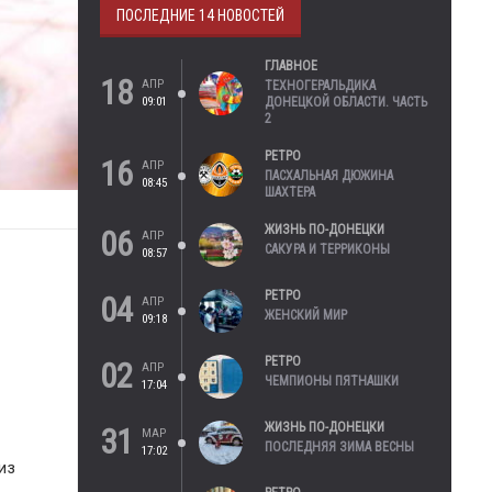
ПОСЛЕДНИЕ 14 НОВОСТЕЙ
ГЛАВНОЕ
18
АПР
ТЕХНОГЕРАЛЬДИКА
09:01
ДОНЕЦКОЙ ОБЛАСТИ. ЧАСТЬ
2
РЕТРО
16
АПР
ПАСХАЛЬНАЯ ДЮЖИНА
08:45
ШАХТЕРА
ЖИЗНЬ ПО-ДОНЕЦКИ
06
АПР
САКУРА И ТЕРРИКОНЫ
08:57
РЕТРО
04
АПР
ЖЕНСКИЙ МИР
09:18
РЕТРО
02
АПР
ЧЕМПИОНЫ ПЯТНАШКИ
17:04
ЖИЗНЬ ПО-ДОНЕЦКИ
31
МАР
ПОСЛЕДНЯЯ ЗИМА ВЕСНЫ
17:02
из