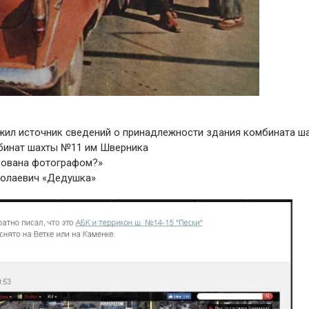
ужил источник сведений о принадлежности здания комбината ш
мбинат шахты №11 им Шверника
рована фотографом?»
колаевич «Дедушка»