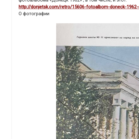
фотоальбома «Донецк 1962» , в том числе, и этот:
http://donjetsk.com/retro/15606-fotoalbom-doneck-1962-
О фотографии