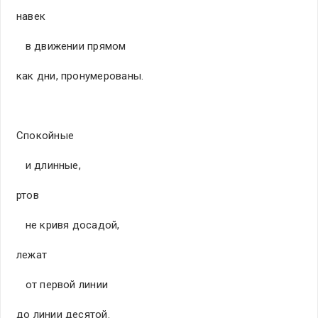
навек
в движении прямом
как дни, пронумерованы.
Спокойные
и длинные,
ртов
не кривя досадой,
лежат
от первой линии
до линии десятой.