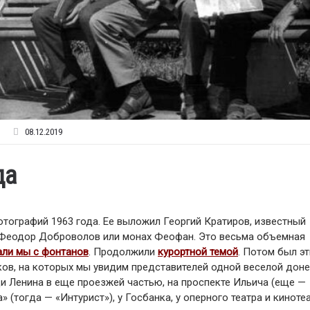
08.12.2019
да
отографий 1963 года. Ее выложил Георгий Кратиров, известный
 Феодор Доброволов или монах Феофан. Это весьма объемная
али мы с фонтанов
. Продолжили
курортной темой
. Потом был 
ков, на которых мы увидим представителей одной веселой дон
ди Ленина в еще проезжей частью, на проспекте Ильича (еще —
 (тогда — «Интурист»), у Госбанка, у оперного театра и киноте