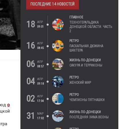
ПОСЛЕДНИЕ 14 НОВОСТЕЙ
ГЛАВНОЕ
18
АПР
ТЕХНОГЕРАЛЬДИКА
09:01
ДОНЕЦКОЙ ОБЛАСТИ. ЧАСТЬ
2
РЕТРО
16
АПР
ПАСХАЛЬНАЯ ДЮЖИНА
08:45
ШАХТЕРА
ЖИЗНЬ ПО-ДОНЕЦКИ
06
АПР
САКУРА И ТЕРРИКОНЫ
08:57
РЕТРО
04
АПР
ЖЕНСКИЙ МИР
09:18
РЕТРО
02
АПР
ЧЕМПИОНЫ ПЯТНАШКИ
17:04
этюд
о
ецкой
ЖИЗНЬ ПО-ДОНЕЦКИ
31
МАР
ПОСЛЕДНЯЯ ЗИМА ВЕСНЫ
17:02
атра