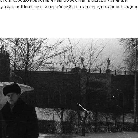
 Это и хорошо известный нам объект на площади Ленина, и
Пушкина и Шевченко, и нерабочий фонтан перед старым стадио