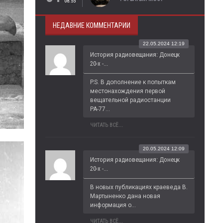
08:55
НЕДАВНИЕ КОММЕНТАРИИ
22.05.2024 12:19
История радиовещания: Донецк
20-х -...
P.S. В дополнение к попыткам 
местонахождения первой 
вещательной радиостанции 
РА-77...
ЧИТАТЬ ВСЁ...
20.05.2024 12:09
История радиовещания: Донецк
20-х -...
В новых публикациях краеведа В. 
Мартыненко дана новая 
информация о...
ЧИТАТЬ ВСЁ...