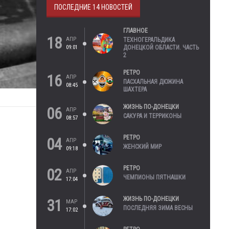
ПОСЛЕДНИЕ 14 НОВОСТЕЙ
ГЛАВНОЕ
18
АПР
ТЕХНОГЕРАЛЬДИКА
09:01
ДОНЕЦКОЙ ОБЛАСТИ. ЧАСТЬ
2
РЕТРО
16
АПР
ПАСХАЛЬНАЯ ДЮЖИНА
08:45
ШАХТЕРА
ЖИЗНЬ ПО-ДОНЕЦКИ
06
АПР
САКУРА И ТЕРРИКОНЫ
08:57
РЕТРО
04
АПР
ЖЕНСКИЙ МИР
09:18
РЕТРО
02
АПР
ЧЕМПИОНЫ ПЯТНАШКИ
17:04
ЖИЗНЬ ПО-ДОНЕЦКИ
31
МАР
ПОСЛЕДНЯЯ ЗИМА ВЕСНЫ
17:02