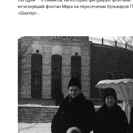
Сегодня — 6 снимков, на которых фигурирую фонтаны.
исчезнувший фонтан Мира на пересечении бульваров 
«Шахтер»…