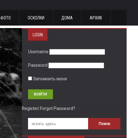
ФОТО
ОСКОЛКИ
ДОМА
АРХИВ
LOGIN
Username
Password
Запомнить меня
Register
|
Forgot Password?