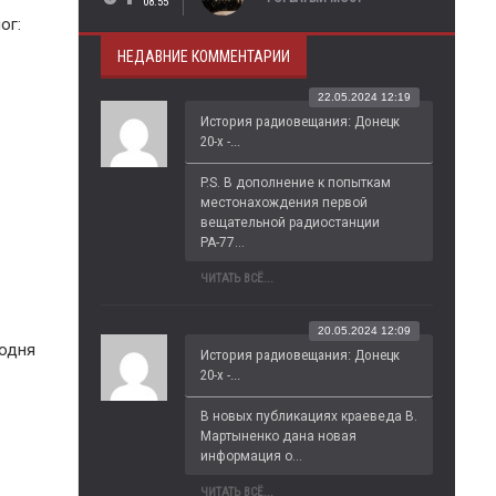
08:55
ог:
НЕДАВНИЕ КОММЕНТАРИИ
22.05.2024 12:19
История радиовещания: Донецк
20-х -...
P.S. В дополнение к попыткам 
местонахождения первой 
вещательной радиостанции 
РА-77...
ЧИТАТЬ ВСЁ...
20.05.2024 12:09
годня
История радиовещания: Донецк
20-х -...
В новых публикациях краеведа В. 
Мартыненко дана новая 
информация о...
ЧИТАТЬ ВСЁ...