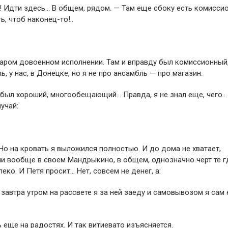
ь! Идти здесь… В общем, рядом. — Там еще сбоку есть комисси
ь, чтоб наконец-то!..
таром довоенном исполнении. Там и вправду был комиссионный,
, у нас, в Донецке, но я не про ансамбль — про магазин.
нь был хороший, многообещающий… Правда, я не знал еще, чего…
лучай:
! Но на кровать я выложился полностью. И до дома не хватает,
ли вообще в своем Мандрыкино, в общем, однозначно черт те г
еко. И Петя просит… Нет, совсем не денег, а:
 завтра утром на рассвете я за ней заеду и самовывозом я сам 
 еще на радостях. И так витиевато изъясняется.