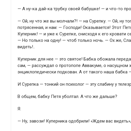
— А ну-ка дай-ка трубку своей бабушке! — и что-то про
— Ой, ну что же вы молчали?! — на Сурепку. — Ой, ну 
потрясенная, и нам: — Господи! Оказывается! Этот Пет
Куперник! — и уже к Сурепке, снисходя к его кровати с
— Но только на одну! — чтоб только ночь. — Ох же, Сла
видеть!..
Куперник для нее — это святое! Бабка обожала переда
сам, — рассуждал о протопопе Аввакуме, о насущном 
энциклопедически подкован. А от такого наша бабка 
И Сурепка — тонкий он психолог — эту слабину у телез
В общем, бабку Петя уболтал. А что же дальше?
Я:
— Ну, завози! Куперника одобрили! «Ждем вас видеть»