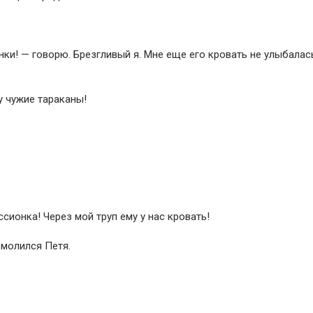
онки! — говорю. Брезгливый я. Мне еще его кровать не улыбалас
му чужие тараканы!
ссионка! Через мой труп ему у нас кровать!
змолился Петя.