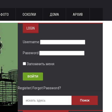
ФОТО
ОСКОЛКИ
ДОМА
АРХИВ
LOGIN
Username
Password
Запомнить меня
Register
|
Forgot Password?