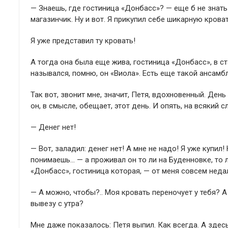
— Знаешь, где гостиница «Донбасс»? — еще б не знат
магазинчик. Ну и вот. Я прикупил себе шикарную кроват
Я уже представил ту кровать!
А тогда она была еще жива, гостиница «Донбасс», в с
назывался, помню, он «Виола». Есть еще такой ансамбль
Так вот, звонит мне, значит, Петя, вдохновенный. Де
он, в смысле, обещает, этот день. И опять, на всякий с
— Денег нет!
— Вот, заладил: денег нет! А мне не надо! Я уже купил
понимаешь… — а проживал он то ли на Буденновке, то 
«Донбасс», гостиница которая, — от меня совсем недал
— А можно, чтобы?.. Моя кровать переночует у тебя? А
вывезу с утра?
Мне даже показалось: Петя выпил. Как всегда. А здесь