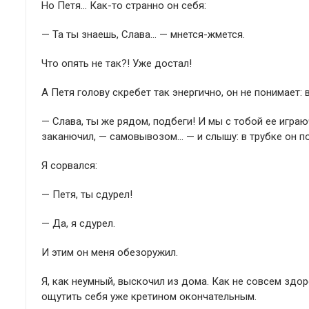
Но Петя… Как-то странно он себя:
— Та ты знаешь, Слава… — мнется-жмется.
Что опять не так?! Уже достал!
А Петя голову скребет так энергично, он не понимает: 
— Слава, ты же рядом, подбеги! И мы с тобой ее играю
заканючил, — самовывозом… — и слышу: в трубке он п
Я сорвался:
— Петя, ты сдурел!
— Да, я сдурел.
И этим он меня обезоружил.
Я, как неумный, выскочил из дома. Как не совсем здо
ощутить себя уже кретином окончательным.