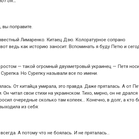
Вот он…
, вы поправите.
известный Лимаренко. Китаец Дзю. Колоратурное сопрано
от ведь как историю заносит. Вспоминать я буду Петю и сегод
 с ростом — такой огромный двухметровый украинец — Петя носи
Сурепка. Но Сурепку называли все по имени.
лась. От китайца умирала, это правда. Даже пряталась. А от Пе
Он читал свои стихи на украинском. Тихо, мирно, он не дрался
просил очередные сколько там копеек… Конечно, в долг, а кто 
выходила из себя:
 всегда. А потому что не боялась. И не пряталась…