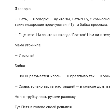
Я говорю:
— Петь, — я говорю: — ну что ты, Петь?! Ну, с комисси
такие нехорошие предчувствия! Тут и бабка просекла:
— Еще чего! Ни за что и никогда! Вот так! Нам ни к че
Мама уточнила:
— И клопы!
Бабка:
— Во! И, разумеется, клопы! — и брезгливо так: — Коми
— Слава, только ты, ты настоящий! — в смысле друг, в
Но я в трубку лишь руками развожу.
Тут Петя в голове своей решился: