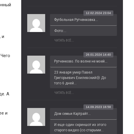
онный
12.02.2024 23:04
Футбольная Рутченковка...
Фото:...
 и
ЧИТАТЬ ВСЁ...
26.01.2024 14:40
 Чего
Рутченково. По волне не моей...
23 января умер Павел 
Григорьевич Ехилевский😢 До 
того 6 дней...
ЧИТАТЬ ВСЁ...
де. А
14.09.2023 16:58
ее и
Дом семьи Картрайт...
И еще один скриншот из этого 
старого видео (со старыми...