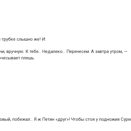
в трубке слышно же! И:
чи, вручную. К тебе… Недалеко… Перенесем. А завтра утром, —
очесывает плешь.
ровый, побежал… Я ж Петин «друг»! Чтобы стоя у подножия Суре