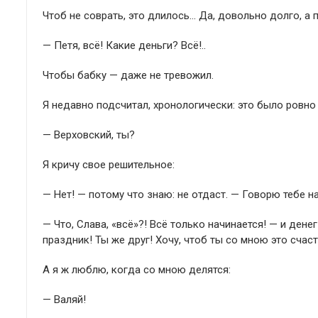
Чтоб не соврать, это длилось… Да, довольно долго, а п
— Петя, всё! Какие деньги? Всё!..
Чтобы бабку — даже не тревожил.
Я недавно подсчитал, хронологически: это было ровно
— Верховский, ты?
Я кричу свое решительное:
— Нет! — потому что знаю: не отдаст. — Говорю тебе на
— Что, Слава, «всё»?! Всё только начинается! — и дене
праздник! Ты же друг! Хочу, чтоб ты со мною это сча
А я ж люблю, когда со мною делятся:
— Валяй!