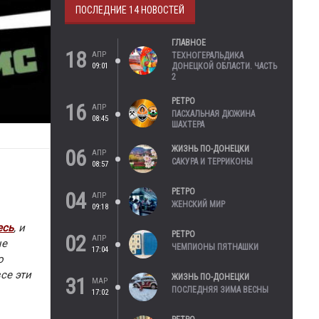
ПОСЛЕДНИЕ 14 НОВОСТЕЙ
ГЛАВНОЕ
18
АПР
ТЕХНОГЕРАЛЬДИКА
09:01
ДОНЕЦКОЙ ОБЛАСТИ. ЧАСТЬ
2
РЕТРО
16
АПР
ПАСХАЛЬНАЯ ДЮЖИНА
08:45
ШАХТЕРА
ЖИЗНЬ ПО-ДОНЕЦКИ
06
АПР
САКУРА И ТЕРРИКОНЫ
08:57
РЕТРО
04
АПР
ЖЕНСКИЙ МИР
09:18
есь
, и
РЕТРО
02
АПР
ые
ЧЕМПИОНЫ ПЯТНАШКИ
17:04
о
се эти
ЖИЗНЬ ПО-ДОНЕЦКИ
31
МАР
ПОСЛЕДНЯЯ ЗИМА ВЕСНЫ
17:02