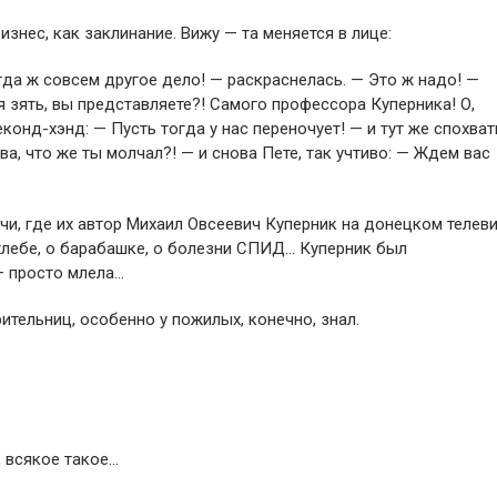
изнес, как заклинание. Вижу — та меняется в лице:
тогда ж совсем другое дело! — раскраснелась. — Это ж надо! —
я зять, вы представляете?! Самого профессора Куперника! О,
еконд-хэнд: — Пусть тогда у нас переночует! — и тут же спохват
ва, что же ты молчал?! — и снова Пете, так учтиво: — Ждем вас
чи, где их автор Михаил Овсеевич Куперник на донецком телев
хлебе, о барабашке, о болезни СПИД… Куперник был
— просто млела…
рительниц, особенно у пожилых, конечно, знал.
, всякое такое…