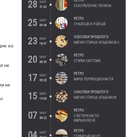
РЕТРО
28
МАР
ОСКОРБЛЕНИЕ ЛЕНИНА
21:42
РЕТРО
25
МАР
ОЧКАТЫЙ И УСАТЫЙ
09:34
ОСКОЛКИ ПРОШЛОГО
23
МАР
МАГИЯ СТАРЫХ АЛЬБОМОВ-2
18:47
ня: ко
РЕТРО
20
МАР
СТАРАЯ СИСТЕМА
08:24
л не
РЕТРО
17
МАР
МАРШ ПЕРФЕКЦИОНИСТА
09:20
ти не
ОСКОЛКИ ПРОШЛОГО
15
МАР
МАГИЯ СТАРЫХ АЛЬБОМОВ
бы
19:03
РЕТРО
07
МАР
С ВЕТЕРКОМ ПО
08:22
МАРЬИНСКОЙ
РЕТРО
04
МАР
ГОРБАТЫЙ МОСТ