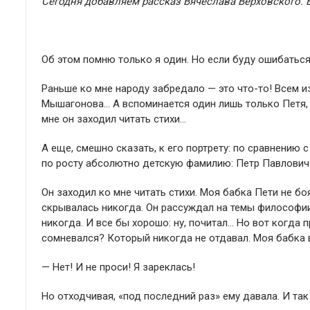
Сегодня добавляем рассказ Вячеслава Верховского. 
Об этом помню только я один. Но если буду ошибаться
Раньше ко мне народу забредало — это что-то! Всем 
Мышагонова… А вспоминается один лишь только Петя, в
мне он заходил читать стихи…
А еще, смешно сказать, к его портрету: по сравнению
по росту абсолютно детскую фамилию: Петр Павлович 
Он заходил ко мне читать стихи. Моя бабка Пети не боя
скрывалась никогда. Он рассуждал на темы философии. 
никогда. И все бы хорошо: ну, почитал… Но вот когда 
сомневался? Который никогда не отдавал. Моя бабка 
— Нет! И не проси! Я зареклась!
Но отходчивая, «под последний раз» ему давала. И так