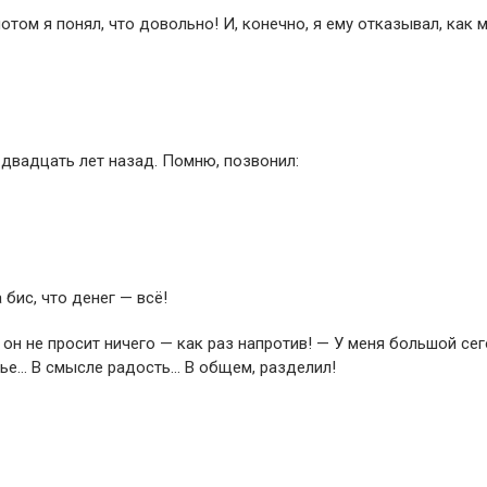
отом я понял, что довольно! И, конечно, я ему отказывал, как м
 двадцать лет назад. Помню, позвонил:
 бис, что денег — всё!
г он не просит ничего — как раз напротив! — У меня большой се
стье… В смысле радость… В общем, разделил!