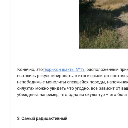
Конечно, это
террикон шахты №19
, расположенный при
пытались рекультивировать, в итоге срыли до состоян
непобедимые монолиты спекшейся породы, напоминающ
силуэтах можно увидеть что угодно, все зависит от в
убеждены, например, что одна из скульптур – это бюс
3. Самый радиоактивный