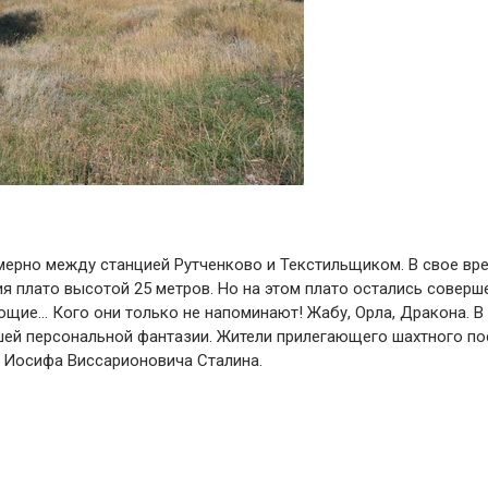
мерно между станцией Рутченково и Текстильщиком. В свое вре
ия плато высотой 25 метров. Но на этом плато остались соверш
ие… Кого они только не напоминают! Жабу, Орла, Дракона. В 
ашей персональной фантазии. Жители прилегающего шахтного по
т Иосифа Виссарионовича Сталина.