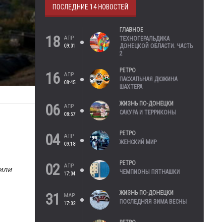
ПОСЛЕДНИЕ 14 НОВОСТЕЙ
ГЛАВНОЕ
18
АПР
ТЕХНОГЕРАЛЬДИКА
09:01
ДОНЕЦКОЙ ОБЛАСТИ. ЧАСТЬ
2
РЕТРО
16
АПР
ПАСХАЛЬНАЯ ДЮЖИНА
08:45
ШАХТЕРА
ЖИЗНЬ ПО-ДОНЕЦКИ
06
АПР
САКУРА И ТЕРРИКОНЫ
08:57
РЕТРО
04
АПР
ЖЕНСКИЙ МИР
09:18
РЕТРО
02
АПР
 или
ЧЕМПИОНЫ ПЯТНАШКИ
17:04
ЖИЗНЬ ПО-ДОНЕЦКИ
31
МАР
ПОСЛЕДНЯЯ ЗИМА ВЕСНЫ
17:02