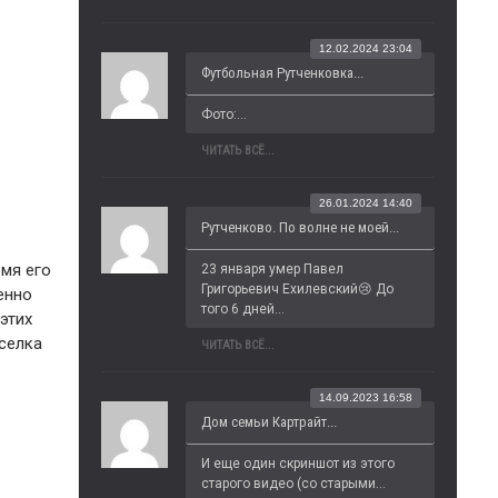
12.02.2024 23:04
Футбольная Рутченковка...
Фото:...
ЧИТАТЬ ВСЁ...
26.01.2024 14:40
Рутченково. По волне не моей...
мя его
23 января умер Павел 
Григорьевич Ехилевский😢 До 
енно
того 6 дней...
этих
селка
ЧИТАТЬ ВСЁ...
14.09.2023 16:58
Дом семьи Картрайт...
И еще один скриншот из этого 
старого видео (со старыми...