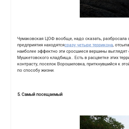
Чумаковская ЦОФ вообще, надо сказать, разбросала с
предприятия находятся
сразу четыре террикона
, отсып
наиболее эффектно эти сросшиеся вершины выглядят с
Мушкетовского кладбища… Есть в расцветке этих терр
контрасту, поселок Ворошиловка, приткнувшийся к этой
по способу жизни.
5. Самый посещаемый