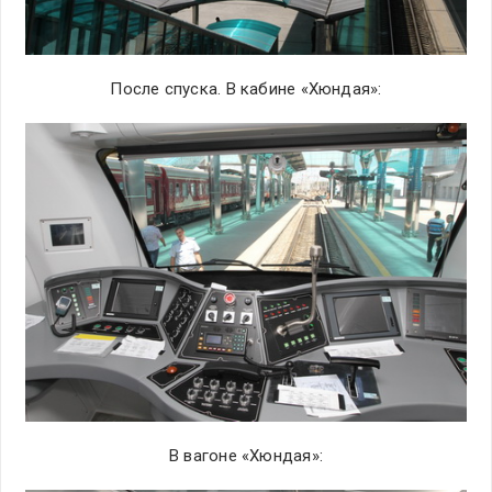
После спуска. В кабине «Хюндая»:
В вагоне «Хюндая»: