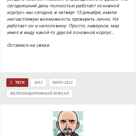
сегодняшний день полностью работает основной
корпус» мы сегодня, в четверг 15 декабря, имели
несчастливую возможность проверить лично. Не
работает он и наполовину. Просто, наверное, мэр
имел в виду какой-то другой основной корпус…
Остаемся на связи.
<!
—
ТЕГИ
2011
ЕВРО-2012
[if
gte
ЖЕЛЕЗНОДОРОЖНЫЙ ВОКЗАЛ
mso
9]>
Normal
0
false