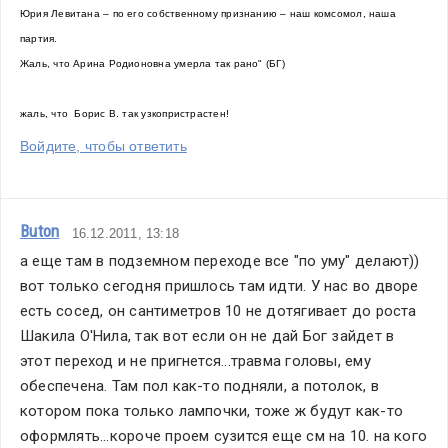
Юрия Левитана – по его собственному признанию – наш комсомол, наша  
партия.
Жаль, что Арина Родионовна умерла так рано" (БГ)
жаль, что  Борис В. так узкопристрастен!
Войдите, чтобы ответить
Buton
16.12.2011, 13:18
а еще там в подземном переходе все "по уму" делают)) 
вот только сегодня пришлось там идти. У нас во дворе 
есть сосед, он сантиметров 10 не дотягивает до роста 
Шакила О'Нила, так вот если он не дай Бог зайдет в 
этот переход и не пригнется...травма головы, ему 
обеспечена. Там пол как-то подняли, а потолок, в 
котором пока только лампочки, тоже ж будут как-то 
оформлять...короче проем сузится еще см на 10. на кого 