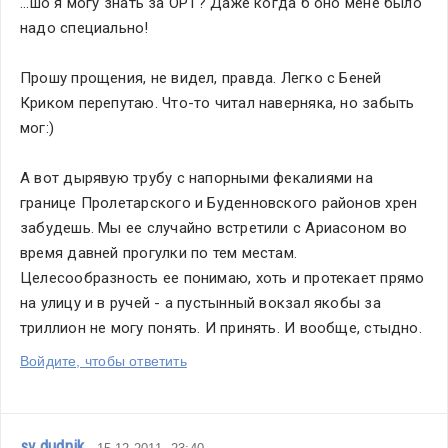
...шо я могу знать за ОРТ? Даже когда б оно мене было 
сегодняшний
надо специально!
день
полностью
Прошу прощения, не видел, правда. Легко с Беней 
работает
Криком перепутаю. Что-то читал наверняка, но забыть 
основной
мог:) 
корпус
Контролируем
А вот дырявую трубу с напорными фекалиями на 
строительство
границе Пролетарского и Буденновского районов хрен 
объектов
забудешь. Мы ее случайно встретили с Ариасоном во 
донецкого
время давней прогулки по тем местам. 
железнодорожного
Целесообразность ее понимаю, хоть и протекает прямо 
вокзала,
на улицу и в ручей - а пустынный вокзал якобы за 
есть
триллион не могу понять. И принять. И вообще, стыдно. 
определенные
Войдите, чтобы ответить
трудности,
но я вижу,
что
sv.dudnik