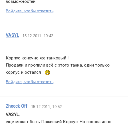
возможностей.
года.
Тогда
Войдите, чтобы ответить
это
выглядело
фантастически,
VASYL
15.12.2011, 19:42
о
чем
мы
Корпус конечно же танковый !
честно
Продали и пропили всё с этого танка, один только 
сказали
корпус и остался   
человеку.
Войдите, чтобы ответить
«А
у
нас
нет
Zhoock Off
15.12.2011, 19:52
другого
VASYL
,
выхода»,
еще может быть Пажеский Корпус. Но голова явно 
—