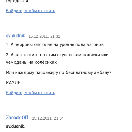
городская.
был
Войдите, чтобы ответить
ответ.
Мы
подумали,
что
sv.dudnik
15.12.2011, 21:31
другой
1. А перроны опять не на уровне пола вагонов.
выход
2. А как тащить по этим ступенькам коляски или 
есть
чемоданы на колёсиках.
всегда,
но
Или каждому пассажиру по бесплатному амбалу?
промолчали.
КАЗЛЫ.
На
дворе
Войдите, чтобы ответить
декабрь,
самый
что
Zhoock Off
15.12.2011, 21:34
ни
sv.dudnik
,
на