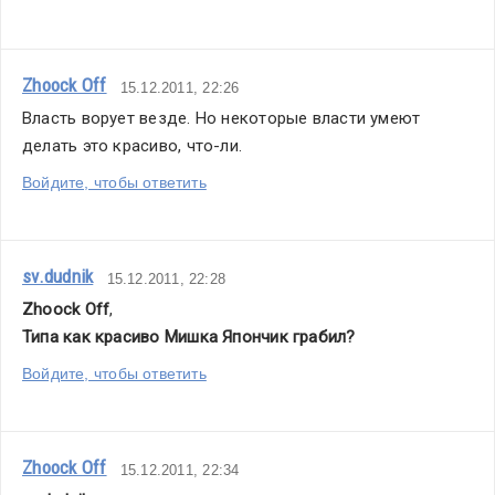
тот
же
день
Zhoock Off
15.12.2011, 22:26
С.Ваганов.
Власть ворует везде. Но некоторые власти умеют 
делать это красиво, что-ли.
На сегодняшний
день
Войдите, чтобы ответить
готовность
этого
объекта
sv.dudnik
15.12.2011, 22:28
в районе
Zhoock Off
,
90%
Типа как красиво Мишка Япончик грабил?
Я
Войдите, чтобы ответить
надеюсь,
погода
нам
Zhoock Off
15.12.2011, 22:34
способствует,