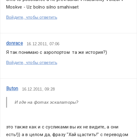
в
Moskve - Uz bolno silno smahivaet
виду
какой-
Войдите, чтобы ответить
то
другой
основной
donrace
16.12.2011, 07:06
корпус…
Я так понимаю с аэропортом  та же история?)
Остаемся
Войдите, чтобы ответить
на
связи.
Buton
16.12.2011, 09:28
И где на фотах эскалаторы?
это также как и с сусликами вы их не видите, а они 
есть!)) а в целом да, фразу "Хай щастить!" с переводом 