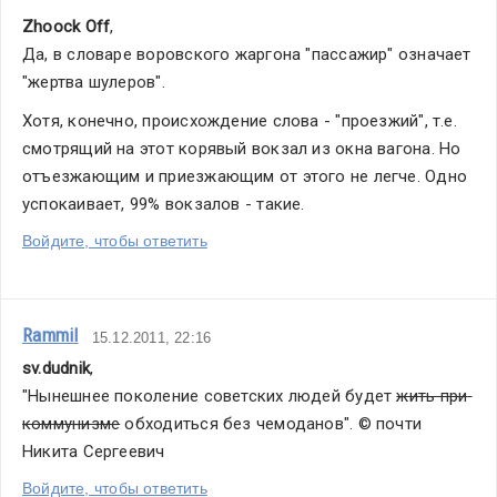
обещания.
Zhoock Off
,
Их
Да, в словаре воровского жаргона "пассажир" означает 
озвучил
"жертва шулеров".
мэр
Хотя, конечно, происхождение слова - "проезжий", т.е. 
А.Лукьянченко
смотрящий на этот корявый вокзал из окна вагона. Но 
на
отъезжающим и приезжающим от этого не легче. Одно 
этой
успокаивает, 99% вокзалов - такие.
неделе.
Проследим
Войдите, чтобы ответить
за
ними,
параллельно
Rammil
15.12.2011, 22:16
скользя
sv.dudnik
,
по
"Нынешнее поколение советских людей будет 
жить при 
фотографиям,
коммунизме
 обходиться без чемоданов". © почти 
которые
Никита Сергеевич
сделал
в
Войдите, чтобы ответить