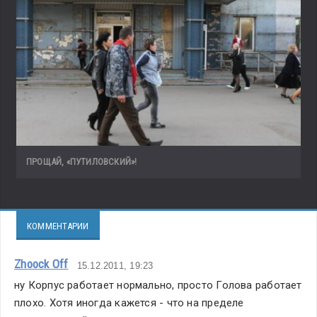
часов»,
мы
с
Сергеем
Вагановым
услышали
от
одного
из
ПРОЩАЙ, «ПУТИЛОВСКИЙ»!
сотрудников
«железную»
дату
сдачи
КОММЕНТАРИИ
объекта
после
Zhoock Off
15.12.2011, 19:23
реконструкции
ну Корпус работает нормально, просто Голова работает 
–
плохо. Хотя иногда кажется - что на пределе 
конец