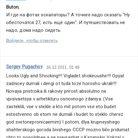
Buton
,
четверг
И где на фотах эскалаторы? А точнее надо сказать "Ну 
15
обесточатся 27, есть ещё один". И путешествовать не 
декабря,
надо, дома надо сидеть.
имели
несчастливую
Войдите, чтобы ответить
возможность
проверить
лично.
Sergey Pugachov
16.12.2011, 01:49
Не
Looks Ugly and Shocking!!! Vigladet shokiruushe!!! Opyat 
работает
zadnicey dumali i dengi ot tuda toze horosho ukrali!!! 
он
Novaya pristroika ili rakoviy prirost absolutno ne 
и
vpisivaetsya v arhetikturu osnovnogo zdaniya. (Vse 
наполовину.
zasteklili, vse v stekle a kto mit potom vse eto budet 
Просто,
estestvenno ob etom ne dumali i budet to steklo cherez 
наверное,
god svetonepronicaemim) I potom, dlya krupneyshego 
мэр
shahterskogo goroda bivshego CCCP mozno bilo pridumat 
имел
chto to posolidnee a ne prevrashat v Kazanskiy Vokzal v 