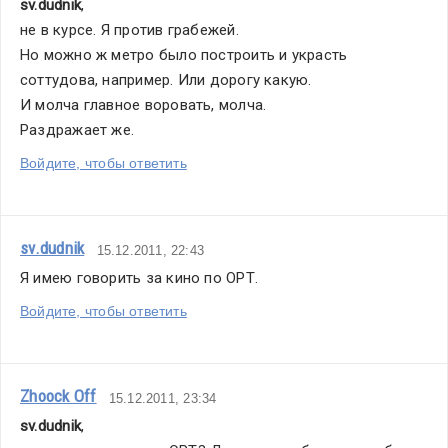
sv.dudnik
,
что
не в курсе. Я против грабежей. 
перронная
Но можно ж метро было построить и украсть 
часть
соттудова, например. Или дорогу какую.
будет
И молча главное воровать, молча. 
обязательно
Раздражает же. 
закончена
(к
Войдите, чтобы ответить
1
января
–
sv.dudnik
15.12.2011, 22:43
авт.),
Я имею говорить за кино по ОРТ.
а часть
эскалаторного
Войдите, чтобы ответить
парка
будет
запущенна.
Zhoock Off
15.12.2011, 23:34
sv.dudnik
,
На