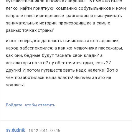
путешественников в поисках нирваны. Тут можно было 
что
легко  найти приятную  компанию собутыльников и ночи 
есть,
напролёт вести интересные  разговоры и выслушивать 
можно
занимательные истории, происходившие в самых  
увидеть
разных точках страны"
своими
и вот теперь, когда власть вычистила этот гадюшник, 
глазами.
народ забеспокоился: а как же 
мешочники
 пассажиры, 
Справедливость
как они, бедные будут таскать свои клади? а 
фразы
эскалаторы на что? ну обесточится один, есть 27 
«на
других! И потом путешествовать надо налегке! Вот о 
сегодняшний
чем позаботилась наша власть! Выпьем за это не 
день
чокаясь!
полностью
работает
основной
Войдите, чтобы ответить
корпус»
мы
сегодня,
sv.dudnik
16.12.2011, 00:15
в