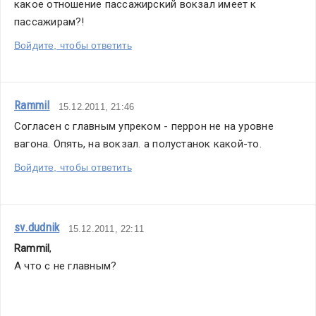
какое отношение пассажирский вокзал имеет к 
есть
пассажирам?!
конец
Войдите, чтобы ответить
года.
И
время,
как
Rammil
15.12.2011, 21:46
обычно,
Согласен с главным упреком - перрон не на уровне 
подтверждает
вагона. Опять, на вокзал. а полустанок какой-то. 
нашу
Войдите, чтобы ответить
правоту.
Теперь
звучат
sv.dudnik
15.12.2011, 22:11
другие
Rammil
,
сроки,
А что с не главным?
другие
тексты,
другие