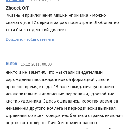
мы успеем
15.12.2011, 23:40
к Евро-2012.
Zhoock Off
,
 Жизнь и приключения Мишки Япончика - можно 
Ко
скачать усе 12 серий и за раз посмотреть. Любопытно 
всему
хотя бы за одесский диалект.
этому
Войдите, чтобы ответить
–
один
только
Buton
комментарий.
16.12.2011, 00:08
То,
никто и не заметил, что мы стали свидетелями 
что
зарождения пассажиров новой формации! ушло в 
будет,
прошлое время, когда  "В зале ожидания тусовались 
может
исключительно живописные персонажи,  достойные 
быть
кисти художника. Здесь ошивались, коротая время за  
по-
неимением другого ночлега и периодически выпивая, 
всякому,
странники со всех  концов необъятной страны, включая 
но
воров-гастролёров, бичей и  прихипованных 
то,