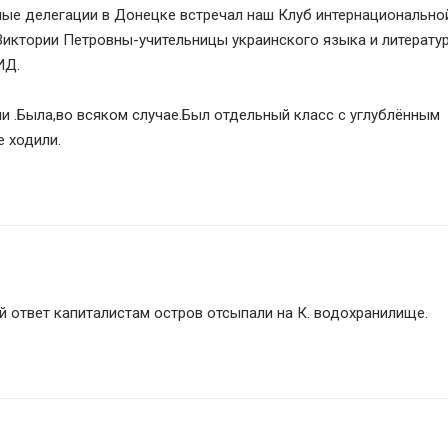
ые делегации в Донецке встречал наш Клуб интернациональной
иктории Петровны-учительницы украинского языка и литерату
ИД.
и .Была,во всяком случае.Был отдельный класс с углублённым 
 ходили. 
й ответ капиталистам остров отсыпали на К. водохранилище. 