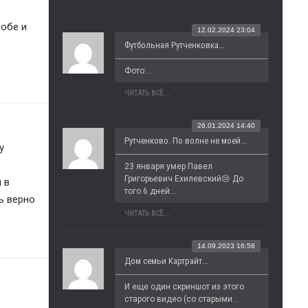
Дети в школе № 5 были политкорректные, не стали рассказывать м-ру Дэвису правду о его дедушке-жлобе и 
12.02.2024 23:04
Футбольная Рутченковка...
Фото:...
ЧИТАТЬ ВСЁ...
26.01.2024 14:40
Рутченково. По волне не моей...
 
23 января умер Павел 
Григорьевич Ехилевский😢 До 
в 
того 6 дней...
ь верно
ЧИТАТЬ ВСЁ...
14.09.2023 16:58
Дом семьи Картрайт...
И еще один скриншот из этого 
старого видео (со старыми...