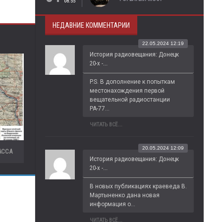
08:55
НЕДАВНИЕ КОММЕНТАРИИ
22.05.2024 12:19
История радиовещания: Донецк
20-х -...
P.S. В дополнение к попыткам 
местонахождения первой 
вещательной радиостанции 
РА-77...
ЧИТАТЬ ВСЁ...
20.05.2024 12:09
АССА
История радиовещания: Донецк
20-х -...
В новых публикациях краеведа В. 
Мартыненко дана новая 
информация о...
ЧИТАТЬ ВСЁ...