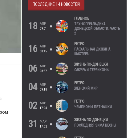
ПОСЛЕДНИЕ 14 НОВОСТЕЙ
ГЛАВНОЕ
18
АПР
ТЕХНОГЕРАЛЬДИКА
09:01
ДОНЕЦКОЙ ОБЛАСТИ. ЧАСТЬ
2
РЕТРО
16
АПР
ПАСХАЛЬНАЯ ДЮЖИНА
08:45
ШАХТЕРА
ЖИЗНЬ ПО-ДОНЕЦКИ
06
АПР
САКУРА И ТЕРРИКОНЫ
08:57
РЕТРО
04
АПР
ЖЕНСКИЙ МИР
09:18
я
РЕТРО
02
АПР
ЧЕМПИОНЫ ПЯТНАШКИ
17:04
азом
ЖИЗНЬ ПО-ДОНЕЦКИ
31
МАР
ПОСЛЕДНЯЯ ЗИМА ВЕСНЫ
17:02