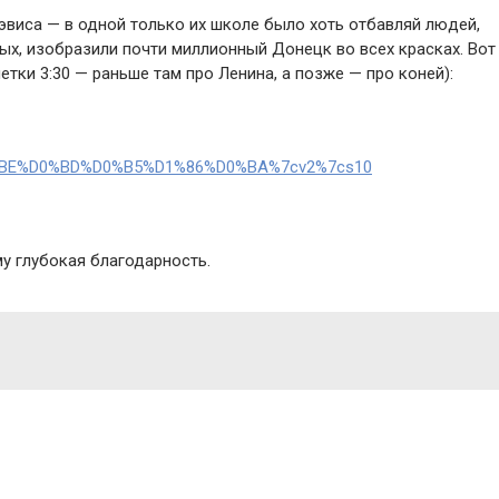
эвиса — в одной только их школе было хоть отбавляй людей,
ых, изобразили почти миллионный Донецк во всех красках. Вот
тки 3:30 — раньше там про Ленина, а позже — про коней):
4%D0%BE%D0%BD%D0%B5%D1%86%D0%BA%7cv2%7cs10
у глубокая благодарность.