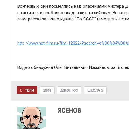
Во-первых, они посмеялись над опасениями мистера Д
практически свободно владевших английским. Во-втор
этом рассказал киножурнал "По СССР" (смотреть с отме
http://www.net-film.ru/film-12022/?search=q%D0%9
Видео обнаружил Олег Витальевич Измайлов, за что ем
ТЕГИ
1968
ДЖОН ЮЗ
ШКОЛА 5
ЯСЕНОВ