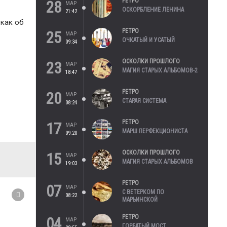
РЕТРО
28
МАР
ОСКОРБЛЕНИЕ ЛЕНИНА
21:42
 как об
РЕТРО
25
МАР
ОЧКАТЫЙ И УСАТЫЙ
09:34
ОСКОЛКИ ПРОШЛОГО
23
МАР
МАГИЯ СТАРЫХ АЛЬБОМОВ-2
18:47
РЕТРО
20
МАР
СТАРАЯ СИСТЕМА
08:24
РЕТРО
17
МАР
МАРШ ПЕРФЕКЦИОНИСТА
09:20
ОСКОЛКИ ПРОШЛОГО
15
МАР
МАГИЯ СТАРЫХ АЛЬБОМОВ
19:03
РЕТРО
07
МАР
С ВЕТЕРКОМ ПО
08:22
МАРЬИНСКОЙ
РЕТРО
04
МАР
ГОРБАТЫЙ МОСТ