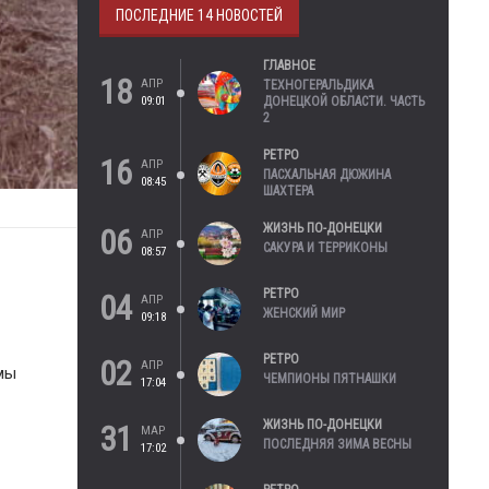
ПОСЛЕДНИЕ 14 НОВОСТЕЙ
ГЛАВНОЕ
18
АПР
ТЕХНОГЕРАЛЬДИКА
09:01
ДОНЕЦКОЙ ОБЛАСТИ. ЧАСТЬ
2
РЕТРО
16
АПР
ПАСХАЛЬНАЯ ДЮЖИНА
08:45
ШАХТЕРА
ЖИЗНЬ ПО-ДОНЕЦКИ
06
АПР
САКУРА И ТЕРРИКОНЫ
08:57
РЕТРО
04
АПР
ЖЕНСКИЙ МИР
09:18
РЕТРО
02
АПР
мы
ЧЕМПИОНЫ ПЯТНАШКИ
17:04
ЖИЗНЬ ПО-ДОНЕЦКИ
31
МАР
ПОСЛЕДНЯЯ ЗИМА ВЕСНЫ
17:02