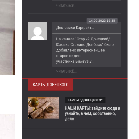
ЧИТАТЬ ВСЁ...
14.09.2023 16:35
Дом семьи Картрайт...
На канале "Старый Донецкий/
Юзовка.Сталино.Донбасс" было 
добавлено интереснейшее 
старое видео 
участника Βαλεντίν...
ЧИТАТЬ ВСЁ...
КАРТЫ ДОНЕЦКОГО
КАРТЫ "ДОНЕЦКОГО"
НАШИ КАРТЫ: зайдите сюда и
узнайте, в чем, собственно,
дело