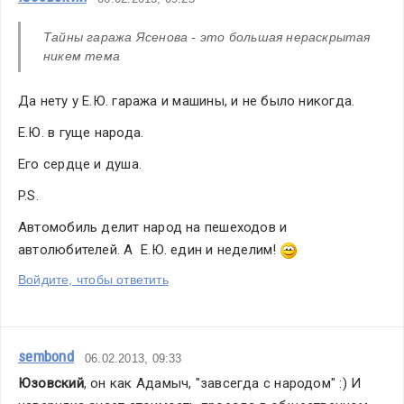
Тайны гаража Ясенова - это большая нераскрытая 
никем тема
Да нету у Е.Ю. гаража и машины, и не было никогда.
Е.Ю. в гуще народа.
Его сердце и душа.
P.S.
Автомобиль делит народ на пешеходов и 
автолюбителей. А  Е.Ю. един и неделим! 
Войдите, чтобы ответить
sembond
06.02.2013, 09:33
Юзовский
, он как Адамыч, "завсегда с народом" :) И 