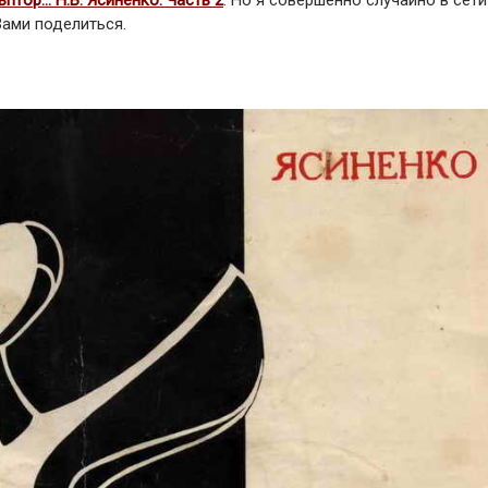
ьптор… Н.В. Ясиненко. Часть 2
. Но я совершенно случайно в сети
Вами поделиться.