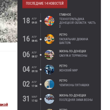
ПОСЛЕДНИЕ 14 НОВОСТЕЙ
ГЛАВНОЕ
18
АПР
ТЕХНОГЕРАЛЬДИКА
09:01
ДОНЕЦКОЙ ОБЛАСТИ. ЧАСТЬ
2
РЕТРО
16
АПР
ПАСХАЛЬНАЯ ДЮЖИНА
08:45
ШАХТЕРА
ЖИЗНЬ ПО-ДОНЕЦКИ
06
АПР
САКУРА И ТЕРРИКОНЫ
08:57
РЕТРО
04
АПР
ЖЕНСКИЙ МИР
09:18
РЕТРО
02
АПР
ЧЕМПИОНЫ ПЯТНАШКИ
17:04
ЖИЗНЬ ПО-ДОНЕЦКИ
31
МАР
ПОСЛЕДНЯЯ ЗИМА ВЕСНЫ
17:02
акой