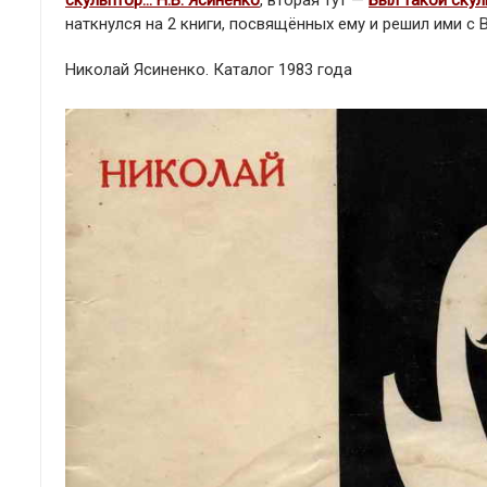
скульптор… Н.В. Ясиненко
, вторая тут —
Был такой скул
наткнулся на 2 книги, посвящённых ему и решил ими с 
Николай Ясиненко. Каталог 1983 года