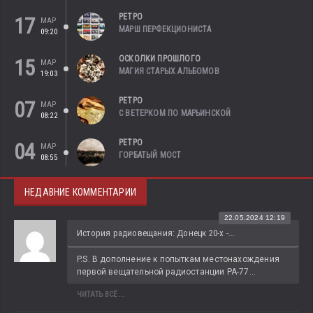
РЕТРО
17
МАР
МАРШ ПЕРФЕКЦИОНИСТА
09:20
ОСКОЛКИ ПРОШЛОГО
15
МАР
МАГИЯ СТАРЫХ АЛЬБОМОВ
19:03
РЕТРО
07
МАР
С ВЕТЕРКОМ ПО МАРЬИНСКОЙ
08:22
РЕТРО
04
МАР
ГОРБАТЫЙ МОСТ
08:55
НЕДАВНИЕ КОММЕНТАРИИ
22.05.2024 12:19
История радиовещания: Донецк 20-х -...
P.S. В дополнение к попыткам местонахождения 
первой вещательной радиостанции РА-77...
ЧИТАТЬ ВСЁ...