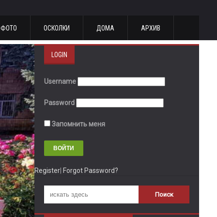
ФОТО
ОСКОЛКИ
ДОМА
АРХИВ
LOGIN
Username
Password
Запомнить меня
Register
|
Forgot Password?