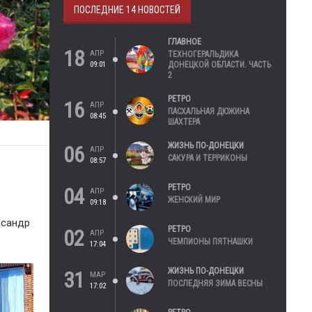
ПОСЛЕДНИЕ 14 НОВОСТЕЙ
ГЛАВНОЕ
18
АПР
ТЕХНОГЕРАЛЬДИКА
09:01
ДОНЕЦКОЙ ОБЛАСТИ. ЧАСТЬ
2
РЕТРО
16
АПР
ПАСХАЛЬНАЯ ДЮЖИНА
08:45
ШАХТЕРА
ЖИЗНЬ ПО-ДОНЕЦКИ
06
АПР
САКУРА И ТЕРРИКОНЫ
08:57
РЕТРО
04
АПР
ЖЕНСКИЙ МИР
09:18
ксандр
РЕТРО
02
АПР
ЧЕМПИОНЫ ПЯТНАШКИ
17:04
ЖИЗНЬ ПО-ДОНЕЦКИ
31
МАР
ПОСЛЕДНЯЯ ЗИМА ВЕСНЫ
17:02