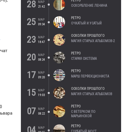
-6),
РЕТРО
28
МАР
ОСКОРБЛЕНИЕ ЛЕНИНА
21:42
РЕТРО
25
МАР
ОЧКАТЫЙ И УСАТЫЙ
09:34
ОСКОЛКИ ПРОШЛОГО
23
е
МАР
МАГИЯ СТАРЫХ АЛЬБОМОВ-2
18:47
учат
РЕТРО
20
МАР
СТАРАЯ СИСТЕМА
08:24
РЕТРО
17
МАР
МАРШ ПЕРФЕКЦИОНИСТА
09:20
ОСКОЛКИ ПРОШЛОГО
15
МАР
МАГИЯ СТАРЫХ АЛЬБОМОВ
19:03
0
РЕТРО
07
МАР
С ВЕТЕРКОМ ПО
львара
08:22
МАРЬИНСКОЙ
РЕТРО
04
МАР
ГОРБАТЫЙ МОСТ