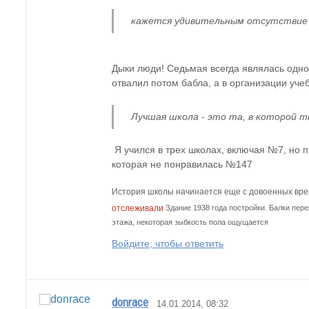
кажется удивительным отсутствие 
Дыки люди! Седьмая всегда являлась одной 
отвалил потом бабла, а в организации уче
Лучшая школа - это та, в которой т
 Я учился в трех школах, включая №7, но по личным ощущениям лучшую затрудняюсь выбрать. Могу назвать ту, 
которая не понравилась №147
История школы начинается еще с довоенных врем
отслеживали
 Здание 1938 года постройки. Балки пере
этажа, некоторая зыбкость пола ощущается
Войдите, чтобы ответить
donrace
14.01.2014, 08:32