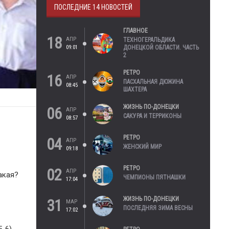
ПОСЛЕДНИЕ 14 НОВОСТЕЙ
ГЛАВНОЕ
18
АПР
ТЕХНОГЕРАЛЬДИКА
09:01
ДОНЕЦКОЙ ОБЛАСТИ. ЧАСТЬ
2
РЕТРО
16
АПР
ПАСХАЛЬНАЯ ДЮЖИНА
08:45
ШАХТЕРА
ЖИЗНЬ ПО-ДОНЕЦКИ
06
АПР
САКУРА И ТЕРРИКОНЫ
08:57
РЕТРО
04
АПР
ЖЕНСКИЙ МИР
09:18
РЕТРО
02
АПР
акая?
ЧЕМПИОНЫ ПЯТНАШКИ
17:04
ЖИЗНЬ ПО-ДОНЕЦКИ
31
МАР
ПОСЛЕДНЯЯ ЗИМА ВЕСНЫ
17:02