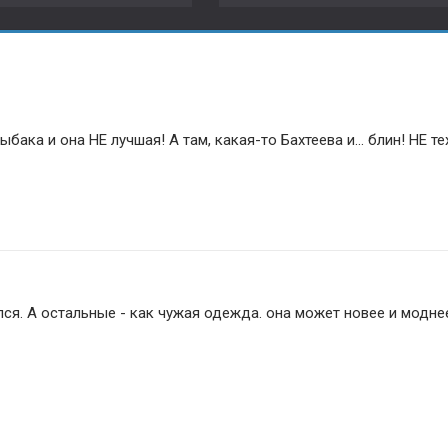
бака и она НЕ лучшая! А там, какая-то Бахтеева и... блин! НЕ тех
лся. А остальные - как чужая одежда. она может новее и моднее,