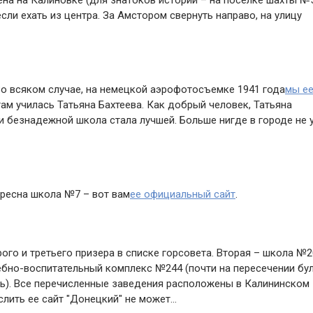
на на Калиновке (для знатоков истории – на поселке шахты №5
если ехать из центра. За Амстором свернуть направо, на улицу
о всяком случае, на немецкой аэрофотосъемке 1941 года
мы е
 там училась Татьяна Бахтеева. Как добрый человек, Татьяна
ти безнадежной школа стала лучшей. Больше нигде в городе не 
ересна школа №7 – вот вам
ее официальный сайт
.
ого и третьего призера в списке горсовета. Вторая – школа №2
учебно-воспитательный комплекс №244 (почти на пересечении бу
сь). Все перечисленные заведения расположены в Калининском
слить ее сайт "Донецкий" не может…