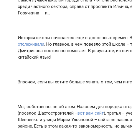
Самой лучшей школой города стала 7-я. Она расположе
среди частного сектора, справа от проспекта Ильича, 
Горячкина — и…
История школы начинается еще с довоенных времен. В
отслеживали
. Но главное, в чем повезло этой школе –
Дмитриевна постоянно помогает. В результате, из поч
китайский язык!
Впрочем, если вы хотите больше узнать о том, чем инт
Мы, собственно, не об этом. Назовем для порядка втор
(поселок Шахтостроителей –
вот вам сайт
), третья – 
Шевченко и улицы Марии Ульяновой – сайта не нашло
районе. Есть в этом какая-то закономерность, но вычи