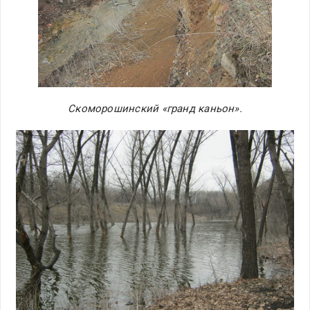
Скоморошинский «гранд каньон».