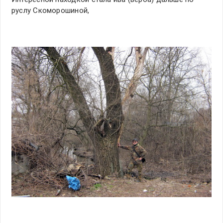
руслу Скоморошиной,