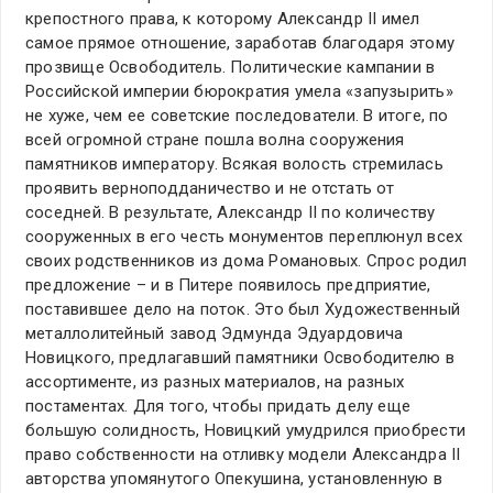
крепостного права, к которому Александр II имел
самое прямое отношение, заработав благодаря этому
прозвище Освободитель. Политические кампании в
Российской империи бюрократия умела «запузырить»
не хуже, чем ее советские последователи. В итоге, по
всей огромной стране пошла волна сооружения
памятников императору. Всякая волость стремилась
проявить верноподданичество и не отстать от
соседней. В результате, Александр II по количеству
сооруженных в его честь монументов переплюнул всех
своих родственников из дома Романовых. Спрос родил
предложение – и в Питере появилось предприятие,
поставившее дело на поток. Это был Художественный
металлолитейный завод Эдмунда Эдуардовича
Новицкого, предлагавший памятники Освободителю в
ассортименте, из разных материалов, на разных
постаментах. Для того, чтобы придать делу еще
большую солидность, Новицкий умудрился приобрести
право собственности на отливку модели Александра II
авторства упомянутого Опекушина, установленную в