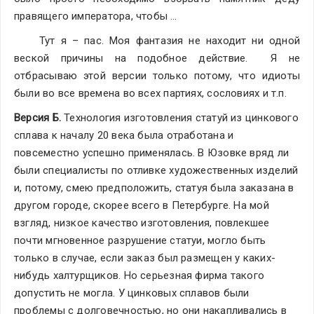
правящего императора, чтобы …
Тут я – пас. Моя фантазия не находит ни одной 
веской причины на подобное действие. 
Я не 
отбрасываю этой версии только потому, что идиоты 
были во все времена во всех партиях, сословиях и т.п.
Версия Б.
 Технология изготовления статуй из цинкового 
сплава к началу 20 века была отработана и 
повсеместно успешно применялась. В Юзовке вряд ли 
были специалисты по отливке художественных изделий 
и, потому, смею предположить, статуя была заказана в 
другом городе, скорее всего в Петербурге. На мой 
взгляд, низкое качество изготовления, повлекшее 
почти мгновенное разрушение статуи, могло быть 
только в случае, если заказ был размещен у каких-
нибудь халтурщиков. Но серьезная фирма такого 
допустить не могла. У цинковых сплавов были 
проблемы с долговечностью, но они накапливались в 