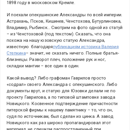
1898 году в московском Кремле.
И поехали опекушинские Александры по всей империи.
Астрахань, Псков, Кишинев, Ченстохова, Бутурлиновка,
Владимир, Рыбинск… Смотрим на фото одной из статуй
– из Ченстоховой (под текстом). Сказать, что она
похожа на нашу юзовскую статую Александра,
известную благодаря
публикациям историка Валерия
Степкина
– значит, не сказать ничего. Полные братья-
близнецы. Разворот плеч, положение рук и ног,
складки мантии – все один в один.
Какой вывод? Либо графоман Гаврилов просто
«содрал» своего Александра с опекушинского. Либо
документы врут, и статую для Юзовки делали не по
проекту Гаврилова, а по типовой штамповке завода
Новицкого. Косвенное подтверждение причастности
питерской фирмы к нашему памятнику – то, что он,
судя по источникам, был сделан из цинка. А завод
Новицкого как раз широко пропагандировал этот
материал, не слишком распространенный при