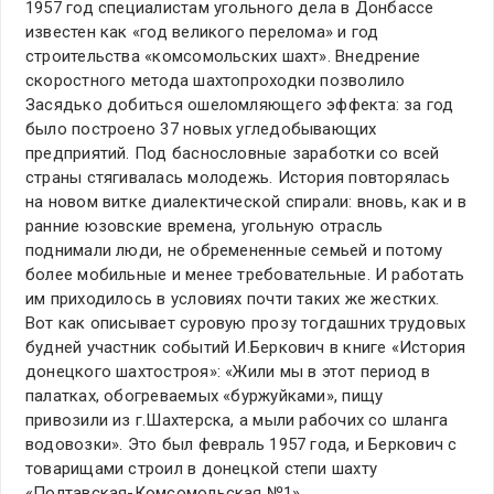
1957 год специалистам угольного дела в Донбассе
известен как «год великого перелома» и год
строительства «комсомольских шахт». Внедрение
скоростного метода шахтопроходки позволило
Засядько добиться ошеломляющего эффекта: за год
было построено 37 новых угледобывающих
предприятий. Под баснословные заработки со всей
страны стягивалась молодежь. История повторялась
на новом витке диалектической спирали: вновь, как и в
ранние юзовские времена, угольную отрасль
поднимали люди, не обремененные семьей и потому
более мобильные и менее требовательные. И работать
им приходилось в условиях почти таких же жестких.
Вот как описывает суровую прозу тогдашних трудовых
будней участник событий И.Беркович в книге «История
донецкого шахтостроя»: «Жили мы в этот период в
палатках, обогреваемых «буржуйками», пищу
привозили из г.Шахтерска, а мыли рабочих со шланга
водовозки». Это был февраль 1957 года, и Беркович с
товарищами строил в донецкой степи шахту
«Полтавская-Комсомольская №1».