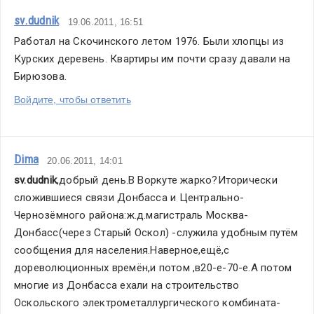
sv.dudnik
19.06.2011, 16:51
Работал на Скочинского летом 1976. Были хлопцы из 
Курских деревень. Квартиры им почти сразу давали на 
Бирюзова.
Войдите, чтобы ответить
Dima
20.06.2011, 14:01
sv.dudnik
,добрый день.В Воркуте жарко?Иторически 
сложившиеся связи Донбасса и Центрально-
Чернозёмного района:ж.д.магистраль Москва-
Донбасс(через Старый Оскол) -служила удобным путём 
сообщения для населения.Наверное,ещё,с 
дореволюционных времён,и потом ,в20-е-70-е.А потом 
многие из Донбасса ехали на строительство 
Оскольского электрометаллургического комбината-