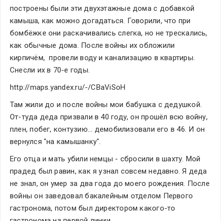
построены были эти двухэтажные дома с добавкой 
камыша, как можно догадаться. Говорили, что при 
бомбёжке они раскачивались слегка, но не трескались, 
как обычные дома. После войны их обложили 
кирпичём,  провели воду и канализацию в квартиры. 
Снесли их в 70-е годы.
http://maps.yandex.ru/-/CBaViSoH
Там жили до и после войны мои бабушка с дедушкой. 
От-туда деда призвали в 40 году, он прошёл всю войну, 
плен, побег, контузию... демобилизовали его в 46. И он 
вернулся "на камышанку".
Его отца и мать убили немцы - сбросили в шахту. Мой 
прадед был равин, как я узнал совсем недавно. Я деда 
не знал, он умер за два года до моего рождения. После 
войны он заведовал бакалейным отделом Первого 
гастронома, потом был директором какого-то 
гастронома на первой линии.