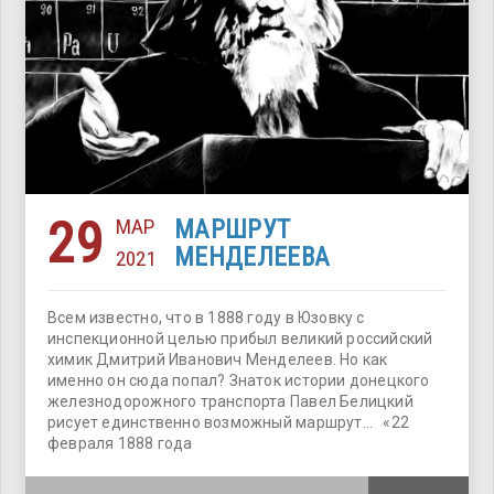
29
МАР
МАРШРУТ
МЕНДЕЛЕЕВА
2021
Всем известно, что в 1888 году в Юзовку с
инспекционной целью прибыл великий российский
химик Дмитрий Иванович Менделеев. Но как
именно он сюда попал? Знаток истории донецкого
железнодорожного транспорта Павел Белицкий
рисует единственно возможный маршрут… «22
февраля 1888 года