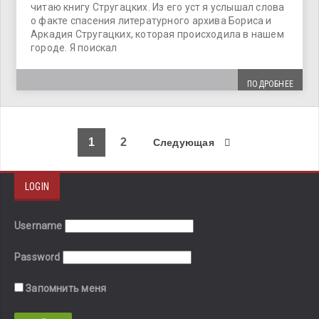
читаю книгу Стругацких. Из его уст я услышал слова
о факте спасения литературного архива Бориса и
Аркадия Стругацких, которая происходила в нашем
городе. Я поискал
ПОДРОБНЕЕ
1
2
Следующая
LOGIN
Username
Password
Запомнить меня