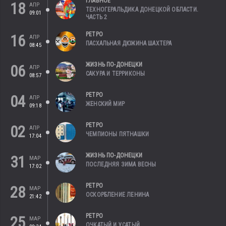
ГЛАВНОЕ
18
АПР
ТЕХНОГЕРАЛЬДИКА ДОНЕЦКОЙ ОБЛАСТИ.
09:01
ЧАСТЬ 2
РЕТРО
16
АПР
ПАСХАЛЬНАЯ ДЮЖИНА ШАХТЕРА
08:45
ЖИЗНЬ ПО-ДОНЕЦКИ
06
АПР
САКУРА И ТЕРРИКОНЫ
08:57
РЕТРО
04
АПР
ЖЕНСКИЙ МИР
09:18
РЕТРО
02
АПР
ЧЕМПИОНЫ ПЯТНАШКИ
17:04
ЖИЗНЬ ПО-ДОНЕЦКИ
31
МАР
ПОСЛЕДНЯЯ ЗИМА ВЕСНЫ
17:02
РЕТРО
28
МАР
ОСКОРБЛЕНИЕ ЛЕНИНА
21:42
РЕТРО
25
МАР
ОЧКАТЫЙ И УСАТЫЙ