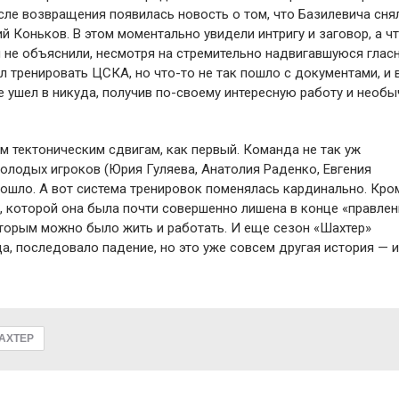
сле возвращения появилась новость о том, что Базилевича снял
й Коньков. В этом моментально увидели интригу и заговор, а ч
не объяснили, несмотря на стремительно надвигавшуюся гласн
л тренировать ЦСКА, но что-то не так пошло с документами, и 
е ушел в никуда, получив по-своему интересную работу и необ
им тектоническим сдвигам, как первый. Команда не так уж
молодых игроков (Юрия Гуляева, Анатолия Раденко, Евгения
зошло. А вот система тренировок поменялась кардинально. Кро
, которой она была почти совершенно лишена в конце «правлен
оторым можно было жить и работать. И еще сезон «Шахтер»
а, последовало падение, но это уже совсем другая история — и
АХТЕР