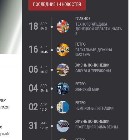
ПОСЛЕДНИЕ 14 НОВОСТЕЙ
ГЛАВНОЕ
18
АПР
ТЕХНОГЕРАЛЬДИКА
09:01
ДОНЕЦКОЙ ОБЛАСТИ. ЧАСТЬ
2
РЕТРО
16
АПР
ПАСХАЛЬНАЯ ДЮЖИНА
08:45
ШАХТЕРА
ЖИЗНЬ ПО-ДОНЕЦКИ
06
АПР
САКУРА И ТЕРРИКОНЫ
08:57
РЕТРО
04
АПР
ЖЕНСКИЙ МИР
09:18
рая
РЕТРО
02
АПР
аздо
ЧЕМПИОНЫ ПЯТНАШКИ
17:04
ЖИЗНЬ ПО-ДОНЕЦКИ
31
МАР
х
ПОСЛЕДНЯЯ ЗИМА ВЕСНЫ
17:02
орый