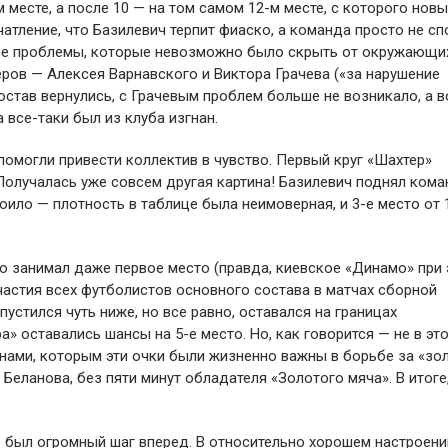
м месте, а после 10 — на том самом 12-м месте, с которого нов
атление, что Базилевич терпит фиаско, а команда просто не с
ные проблемы, которые невозможно было скрыть от окружающих
ров — Алексея Варнавского и Виктора Грачева («за нарушение
остав вернулись, с Грачевым проблем больше не возникало, а в
 все-таки был из клуба изгнан.
помогли привести коллектив в чувство. Первый круг «Шахтер»
 Получалась уже совсем другая картина! Базилевич поднял кома
оило — плотность в таблице была неимоверная, и 3-е место от 
о занимал даже первое место (правда, киевское «Динамо» при
частия всех футболистов основного состава в матчах сборной
пустился чуть ниже, но все равно, оставался на границах
» оставались шансы на 5-е место. Но, как говорится — не в эт
нами, которым эти очки были жизненно важны в борьбе за «зол
Беланова, без пяти минут обладателя «Золотого мяча». В итоге
о был огромный шаг вперед. В относительно хорошем настроени