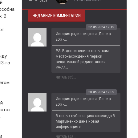
08:55
ый
пособна
НЕДАВНИЕ КОММЕНТАРИИ
. В
22.05.2024 12:19
от
История радиовещания: Донецк
20-х -...
P.S. В дополнение к попыткам 
нду
местонахождения первой 
вещательной радиостанции 
13-го
РА-77...
ЧИТАТЬ ВСЁ...
 этом
20.05.2024 12:09
История радиовещания: Донецк
ой
20-х -...
ото».
В новых публикациях краеведа В. 
,
Мартыненко дана новая 
информация о...
и
ЧИТАТЬ ВСЁ...