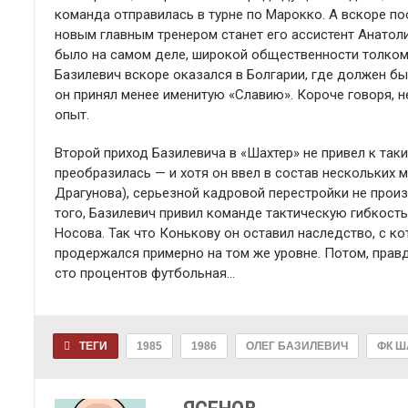
команда отправилась в турне по Марокко. А вскоре по
новым главным тренером станет его ассистент Анатоли
было на самом деле, широкой общественности толком 
Базилевич вскоре оказался в Болгарии, где должен бы
он принял менее именитую «Славию». Короче говоря, н
опыт.
Второй приход Базилевича в «Шахтер» не привел к так
преобразилась — и хотя он ввел в состав нескольких 
Драгунова), серьезной кадровой перестройки не прои
того, Базилевич привил команде тактическую гибкость
Носова. Так что Конькову он оставил наследство, с к
продержался примерно на том же уровне. Потом, правд
сто процентов футбольная…
ТЕГИ
1985
1986
ОЛЕГ БАЗИЛЕВИЧ
ФК Ш