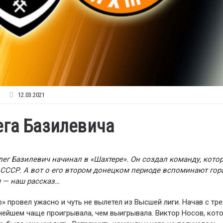
12.03.2021
ега Базилевича
ег Базилевич начинал в «Шахтере». Он создал команду, кото
 СССР. А вот о его втором донецком периоде вспоминают гор
м — наш рассказ…
» провел ужасно и чуть не вылетел из Высшей лиги. Начав с тре
нейшем чаще проигрывала, чем выигрывала. Виктор Носов, кот