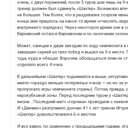
очень, с двух поражений, после 5 туров шли лишь на 9-
тренер должен был сдвинуть «Шахтер». Возникало впеч
на большее. Тем более, что в раздевалке созрели яв
конце мая пришлось на какое-то время отчислять лиде
внутреннего порядка»). Через некоторое время они в с
Варнавский остался Варнавским и по окончании сезона
Может, санкции к двум звездам по ходу чемпионата и 
завершил серией из трех побед и вышел на 5-е место.
туда, куда и обещал. Впрочем, обольщаться этим не ст
отделяло всего 4 очка.
В дальнейшем «Шахтер» поднимался и выше, ситуативн
имело гораздо меньше потерянных очков — но из-за у
пропускало игры чемпионата страны). Потом, правда, с
еврокубковой зоны. Перед последним туром у «Шахтера
жизни… Последний матч «горняки» проводили с киевля
И «Динамо» разгромило дончан 4:1 с хет-триком Игоря 
«Шахтер» довольствовался 6-е местом.
И все равно, по сравнению с предыдущими годами, эт