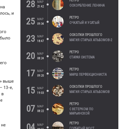
РЕТРО
28
МАР
ОСКОРБЛЕНИЕ ЛЕНИНА
 на
21:42
лось, и
РЕТРО
25
МАР
ОЧКАТЫЙ И УСАТЫЙ
09:34
ого
ОСКОЛКИ ПРОШЛОГО
23
МАР
 было
МАГИЯ СТАРЫХ АЛЬБОМОВ-2
18:47
РЕТРО
20
МАР
СТАРАЯ СИСТЕМА
08:24
 его
РЕТРО
17
МАР
МАРШ ПЕРФЕКЦИОНИСТА
09:20
р» выше
ОСКОЛКИ ПРОШЛОГО
— 13-е,
15
МАР
МАГИЯ СТАРЫХ АЛЬБОМОВ
19:03
 в
ше
РЕТРО
07
МАР
С ВЕТЕРКОМ ПО
08:22
МАРЬИНСКОЙ
РЕТРО
04
 не
МАР
ГОРБАТЫЙ МОСТ