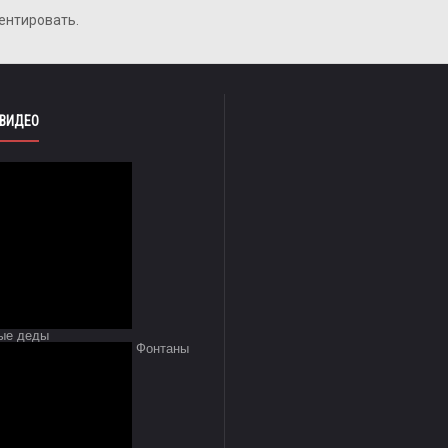
ентировать.
 ВИДЕО
ые деды
Фонтаны