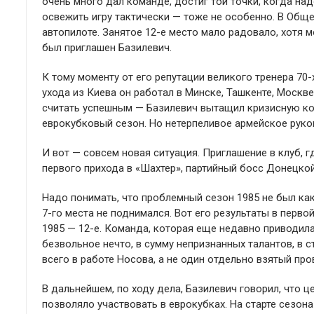
очень много дал команде, достиг той точки, когда над
освежить игру тактически — тоже не особенно. В Обще
автопилоте. Занятое 12-е место мало радовало, хотя м
был приглашен Базилевич.
К тому моменту от его репутации великого тренера 70
ухода из Киева он работал в Минске, Ташкенте, Моск
считать успешным — Базилевич вытащил кризисную ко
еврокубковый сезон. Но нетерпеливое армейское руко
И вот — совсем новая ситуация. Приглашение в клуб, г
первого прихода в «Шахтер», партийный босс Донецко
Надо понимать, что проблемный сезон 1985 не был ка
7-го места не поднимался. Вот его результаты в первой 
1985 — 12-е. Команда, которая еще недавно приводила
безвольное нечто, в сумму непризнанных талантов, в 
всего в работе Носова, а не один отдельно взятый про
В дальнейшем, по ходу дела, Базилевич говорил, что це
позволяло участвовать в еврокубках. На старте сезона 