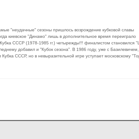
е самые "неудачные" сезоны пришлось возрождение кубковой славы 
когда киевское "Динамо" лишь в дополнительное время переиграло 
Кубка СССР (1978-1985 гг.) четырежды!!! финалистом становился "
леднему добавил и "Кубок сезона". В 1986 году, уже с Базилевичем, 
 Кубка СССР, но в невыразительной игре уступает московскому "То