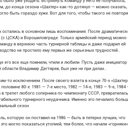
о было уже уходить. Встряхнуть команду у него не получалось,
м, до конца сезона «Шахтер» как-то дотянул — можно сказать,
огло быть гораздо хуже. Вот для того, чтобы такого не повтори
-х остались в основном лишь воспоминания. После драматическ
ве (с ЦСКА) и Ворошиловграде. Только армейский период можно
манду в верхнюю часть турнирной таблицы и даже подарил ей
водство не простило ему первых же серьезных трудностей…
де его все еще помнили, чтили и любили. Пусть даже инициатор
й области Владимир Дегтярев, был уже не при делах…
ким-то исключением. После своего взлета в конце 70-х «Шахте
половине 80-х: 1981 — 7-е место, 1982 — 14-е, 1983 — 9-е, 1984 
 в трепет любого соперника по чемпионату СССР, превратилась
стабильного турнирного неудачника. Именно это печалило боль
вальный сезон.
ль, которую он поставил на 1986 — быть в пятерке лучших, что
это могло показаться утопией, тем более, что начали «горняки»