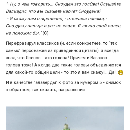
"- Ну, о чем говорить... Сноуден-это голОва! Слушайте, 
Валиадис, что вы скажете насчет Сноудена? 
 - Я скажу вам откровенно, - отвечала панама, - 
Сноудену пальца в рот не клади. Я лично свой палец 
не положил бы.
 "(С)
Перефразируя классиков (и, если конкретнее, то "тех 
самых" персонажей из приведенной цитаты): я всегда 
знал, что Ясенов - это голова! Причем и Ваганов - 
голова тоже! А когда две такие головы объединяются 
для какой-то общей цели - то это я вам скажу!... Да!. 
И в качестве "алаверды" к фото за нумером 5 - снимок 
в обратном, так сказать, направлении: