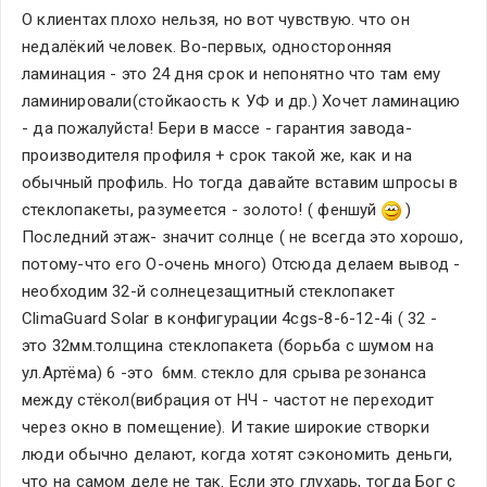
О клиентах плохо нельзя, но вот чувствую. что он 
недалёкий человек. Во-первых, односторонняя 
ламинация - это 24 дня срок и непонятно что там ему 
ламинировали(стойкаость к УФ и др.) Хочет ламинацию 
- да пожалуйста! Бери в массе - гарантия завода-
производителя профиля + срок такой же, как и на 
обычный профиль. Но тогда давайте вставим шпросы в 
стеклопакеты, разумеется - золото! ( феншуй 
 ) 
Последний этаж- значит солнце ( не всегда это хорошо, 
потому-что его О-очень много) Отсюда делаем вывод - 
необходим 32-й солнецезащитный стеклопакет 
ClimaGuard Solar в конфигурации 4cgs-8-6-12-4i ( 32 - 
это 32мм.толщина стеклопакета (борьба с шумом на 
ул.Артёма) 6 -это  6мм. стекло для срыва резонанса 
между стёкол(вибрация от НЧ - частот не переходит 
через окно в помещение). И такие широкие створки 
люди обычно делают, когда хотят сэкономить деньги, 
что на самом деле не так. Если это глухарь, тогда Бог с 