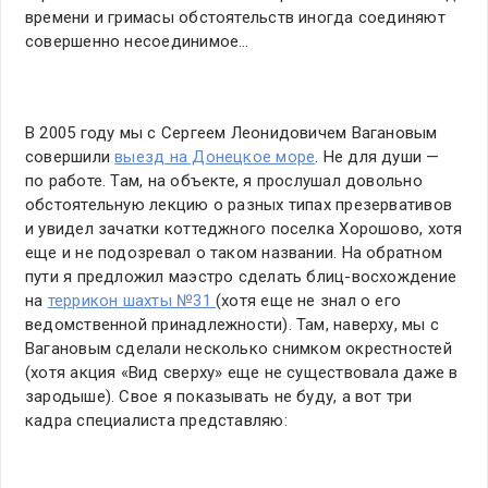
времени и гримасы обстоятельств иногда соединяют
совершенно несоединимое…
В 2005 году мы с Сергеем Леонидовичем Вагановым
совершили
выезд на Донецкое море
. Не для души —
по работе. Там, на объекте, я прослушал довольно
обстоятельную лекцию о разных типах презервативов
и увидел зачатки коттеджного поселка Хорошово, хотя
еще и не подозревал о таком названии. На обратном
пути я предложил маэстро сделать блиц-восхождение
на
террикон шахты №31
(хотя еще не знал о его
ведомственной принадлежности). Там, наверху, мы с
Вагановым сделали несколько снимком окрестностей
(хотя акция «Вид сверху» еще не существовала даже в
зародыше). Свое я показывать не буду, а вот три
кадра специалиста представляю: