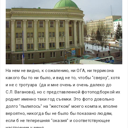
На нем не видно, к сожалению, ни ОГА, ни террикона 
какого бы то ни было, и вид не то, чтобы "сверху", хотя 
и не с тротуара  (да и мне очень и очень далеко до   
С.Л. Ваганова), но с представленной фотоподборкой их 
роднит именно таки год съемки. Это фото довольно 
долго "пылилось" на "жестком" моего компа и, вполне 
вероятно, никогда бы не было бы показано людям, 
если б не теперешняя "оказия" и соответствующее 
настроение у меня...