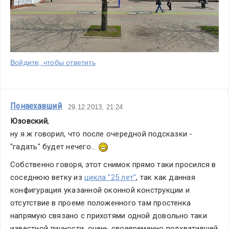
Войдите, чтобы ответить
Понаехавший
29.12.2013, 21:24
Юзовский
,
ну я ж говорил, что после очередной подсказки - 
"гадать" будет нечего... 
Собственно говоря, этот снимок прямо таки просился в 
соседнюю ветку из 
цикла "25 лет"
, так как данная 
конфигурация указанной оконной конструкции и 
отсутствие в проеме положенного там простенка 
напрямую связано с прихотями одной довольно таки 
известной личности, очень своевременно подхватившей 