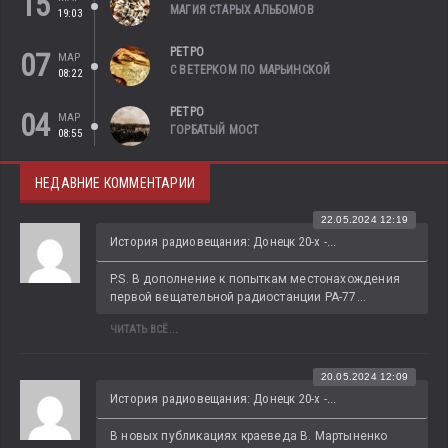
15
МАГИЯ СТАРЫХ АЛЬБОМОВ
19:03
РЕТРО
07
МАР
С ВЕТЕРКОМ ПО МАРЬИНСКОЙ
08:22
РЕТРО
04
МАР
ГОРБАТЫЙ МОСТ
08:55
НЕДАВНИЕ КОММЕНТАРИИ
22.05.2024 12:19
История радиовещания: Донецк 20-х -...
P.S. В дополнение к попыткам местонахождения 
первой вещательной радиостанции РА-77...
ЧИТАТЬ ВСЁ...
20.05.2024 12:09
История радиовещания: Донецк 20-х -...
В новых публикациях краеведа В. Мартыненко 