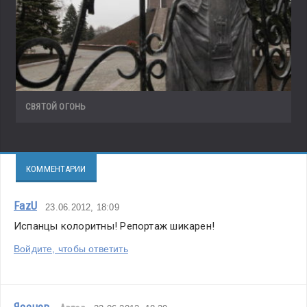
СВЯТОЙ ОГОНЬ
КОММЕНТАРИИ
FazU
23.06.2012, 18:09
Испанцы колоритны! Репортаж шикарен!
Войдите, чтобы ответить
Ясенов