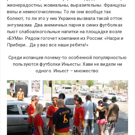
жизнерадостны, жовиальны, выразительны. Французы
вялы и немногочисленны. То ли они вообще так
болеют, то ли это у них Украина вызвала такой отток
энтузиазма. Два анемичных парня в синих футболках
пьют слабоалкогольные напитки на площадке возле
«БУМа». Рядом гогочет компания из России: «Насри и
Прибери… Да у вас все наши ребята!»
Среди испанцев почему-то особенной популярностью
пользуются футболки Иньесты. Хави не видели ни
одного. Иньест – множество: