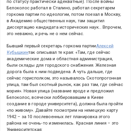
по статусу практически адекватные). После войны
Белоколос работал в Сталино, работал секретарем
горкома партии по идеологии, потом поехал в Москву,
в Академию общественных наук, там защитил
диссертацию кандидата исторических наук… Впрочем,
это неважно, и речь не о нем сейчас.
Бывший первый секретарь горкома партии
Алексей
Кубышкин
так описывал те края: «Там, где сейчас
академические дома и областная администрация,
были склады для городского снабжения. Железная
дорога была к ним подведена. А чуть дальше, где
сейчас горисполком, это называлось Скотопрогонная
улица, там был скотный рынок, как раз там, где сейчас
мэрия». Новая улица (название вроде и предложил
Белоколос, всячески лоббировавшим в Киеве
создание в городе университета), должна была пройти
«по живому». Давайте посмотрим на немецкую карту
1942 – за 10 послевоенных лет планировка этого
района не очень-то изменилась. Красная линия – это
Университетская: