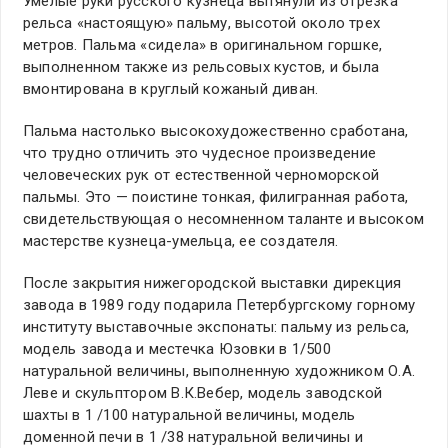
Умелые руки русского кузнеца вытянули из отрезка
рельса «настоящую» пальму, высотой около трех
метров. Пальма «сидела» в оригинальном горшке,
выполненном также из рельсовых кустов, и была
вмонтирована в круглый кожаный диван.
Пальма настолько высокохудожественно сработана,
что трудно отличить это чудесное произведение
человеческих рук от естественной черноморской
пальмы. Это — поистине тонкая, филигранная работа,
свидетельствующая о несомненном таланте и высоком
мастерстве кузнеца-умельца, ее создателя.
После закрытия нижегородской выставки дирекция
завода в 1989 году подарила Петербургскому горному
институту выставочные экспонаты: пальму из рельса,
модель завода и местечка Юзовки в 1/500
натуральной величины, выполненную художником О.А.
Леве и скульптором В.К.Вебер, модель заводской
шахты в 1 /100 натуральной величины, модель
доменной печи в 1 /38 натуральной величины и