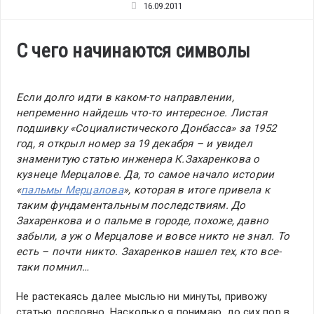
16.09.2011
С чего начинаются символы
Если долго идти в каком-то направлении,
непременно найдешь что-то интересное. Листая
подшивку «Социалистического Донбасса» за 1952
год, я открыл номер за 19 декабря – и увидел
знаменитую статью инженера К.Захаренкова о
кузнеце Мерцалове. Да, то самое начало истории
«
пальмы Мерцалова
», которая в итоге привела к
таким фундаментальным последствиям. До
Захаренкова и о пальме в городе, похоже, давно
забыли, а уж о Мерцалове и вовсе никто не знал. То
есть – почти никто. Захаренков нашел тех, кто все-
таки помнил…
Не растекаясь далее мыслью ни минуты, привожу
статью дословно. Насколько я понимаю, до сих пор в