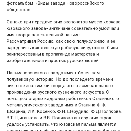
фотоальбом «Виды завода Новороссийского
общества».
Однако при передаче этих экспонатов музею хозяева
юзовского завода- англичане сознательно умолчали
имя творца замечательной пальмы.
Рассматривая Россию, как свою полуколонию, а ее
народ лишь как дешевую рабочую силу, они не были
заинтересованы в пропаганде мастерства и
изобретательности простых русских людей.
Пальма юзовского завода имеет более чем
полувековую историю. Но до последнего времени
никто не знал имени творца этого замечательного
произведения русского кузнечного искусства. С
помощью старых кадровых работников Сталинского
металлургического завода имени Сталина Ф.Ф.
Шкарина, И.К. Косенко, Ф.Н. Шерудило, Ф.Д.Полякова,
В.Т. Цыганкова и В.В. Полякова автору этих строк
удалось установить, что юзовская пальма является
делом рук опытнейшего заводского кузнеца Алексея