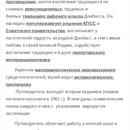
просвещения,
 школа воспитания трудящихся на 
славных 
революционных,
 трудовых и 
боевых 
традициях
 рабочег
о класса
 Донбасса. Он 
наглядно 
популяризирует решения КПСС
 и 
Советского правительства
, воспитывает у 
посетителей гордость за родной Донбасс, а тем самым 
любовь к своей великой Родине, содействует 
воспитанию трудящихся в духе 
пролетарского 
интернационализма
.
       Укрепляя 
материалистическое мировоззрение
среди посетителей, музей ведет
 антирелигиозную 
пропаганду
.
Путеводитель выходит вторым изданием (первое 
читатели получили в 1961 г.). В нем даны схематические 
планы каждого этажа с  указаниями  маршрутов 
экспозиции.
       Путеводитель облегчает работу учителей школ и 