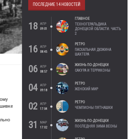
ПОСЛЕДНИЕ 14 НОВОСТЕЙ
ГЛАВНОЕ
18
АПР
ТЕХНОГЕРАЛЬДИКА
09:01
ДОНЕЦКОЙ ОБЛАСТИ. ЧАСТЬ
2
РЕТРО
16
АПР
ПАСХАЛЬНАЯ ДЮЖИНА
08:45
ШАХТЕРА
ЖИЗНЬ ПО-ДОНЕЦКИ
06
АПР
САКУРА И ТЕРРИКОНЫ
08:57
РЕТРО
04
АПР
ЖЕНСКИЙ МИР
09:18
рому
РЕТРО
02
АПР
дшивке
ЧЕМПИОНЫ ПЯТНАШКИ
17:04
ельно
ЖИЗНЬ ПО-ДОНЕЦКИ
31
МАР
ПОСЛЕДНЯЯ ЗИМА ВЕСНЫ
17:02