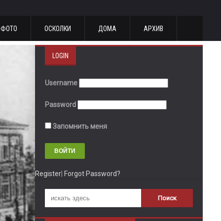
ФОТО
ОСКОЛКИ
ДОМА
АРХИВ
LOGIN
Username
Password
Запомнить меня
Register
|
Forgot Password?