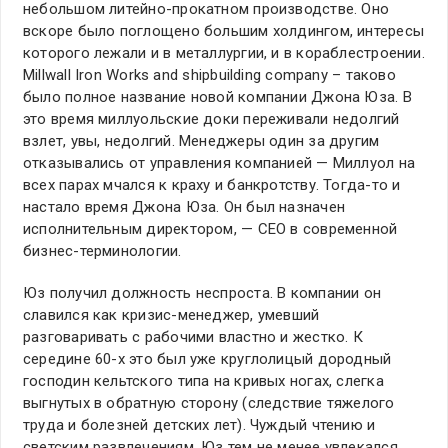
небольшом литейно-прокатном производстве. Оно
вскоре было поглощено большим холдингом, интересы
которого лежали и в металлургии, и в кораблестроении.
Millwall Iron Works and shipbuilding company – таково
было полное название новой компании Джона Юза. В
это время миллуольские доки переживали недолгий
взлет, увы, недолгий. Менеджеры один за другим
отказывались от управления компанией — Миллуол на
всех парах мчался к краху и банкротству. Тогда-то и
настало время Джона Юза. Он был назначен
исполнительным директором, — CEO в современной
бизнес-терминологии.
Юз получил должность неспроста. В компании он
славился как кризис-менеджер, умевший
разговаривать с рабочими властно и жестко. К
середине 60-х это был уже круглолицый дородный
господин кельтского типа на кривых ногах, слегка
выгнутых в обратную сторону (следствие тяжелого
труда и болезней детских лет). Чуждый чтению и
светским развлечениям, Юз тем не менее увлекался