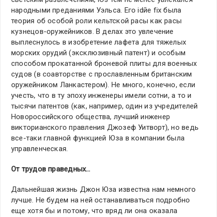
народными преданиями Уэльса. Его idйe fix была
теория об особой роли кельтской расы как расы
кузнецов-оружейников. В делах это увлечение
выплеснулось в изобретение лафета для тяжелых
морских орудий (эксклюзивный патент) и особым
способом прокатанной броневой плиты для военных
судов (в соавторстве с прославленным британским
оружейником Ланкастером). Не много, конечно, если
учесть, что в ту эпоху инженеры имели сотни, а то и
тысячи патентов (как, например, один из учредителей
Новороссийского общества, лучший инженер
викторианского правления Джозеф Уитворт), но ведь
все-таки главной функцией Юза в компании была
управленческая.
От трудов праведных…
Дальнейшая жизнь Джон Юза известна нам немного
лучше. Не будем на ней останавливаться подробно
еще хотя бы и потому, что вряд ли она оказала