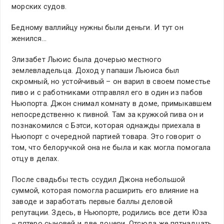
морских судов.
Бедному валлийцу нужны были деньги. И тут он
женился…
Элизабет Льюис была дочерью местного
землевладельца. Доход у папаши Льюиса был
скромный, но устойчивый – он варил в своем поместье
пиво и с работниками отправлял его в один из пабов
Ньюпорта. Джон снимал комнату в доме, примыкавшем
непосредственно к пивной. Там за кружкой пива он и
познакомился с Бэтси, которая однажды приехала в
Ньюпорт с очередной партией товара. Это говорит о
том, что белоручкой она не была и как могла помогала
отцу в делах.
После свадьбы тесть ссудил Джона небольшой
суммой, которая помогла расширить его влияние на
заводе и заработать первые баллы деловой
репутации. Здесь, в Ньюпорте, родились все дети Юза
– пятеро сыновей и две дочери. Отсюда же пятнадцать