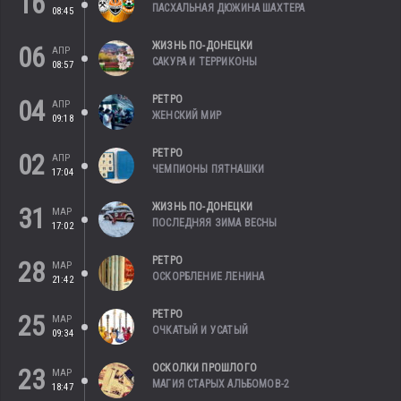
16
ПАСХАЛЬНАЯ ДЮЖИНА ШАХТЕРА
08:45
ЖИЗНЬ ПО-ДОНЕЦКИ
06
АПР
САКУРА И ТЕРРИКОНЫ
08:57
РЕТРО
04
АПР
ЖЕНСКИЙ МИР
09:18
РЕТРО
02
АПР
ЧЕМПИОНЫ ПЯТНАШКИ
17:04
ЖИЗНЬ ПО-ДОНЕЦКИ
31
МАР
ПОСЛЕДНЯЯ ЗИМА ВЕСНЫ
17:02
РЕТРО
28
МАР
ОСКОРБЛЕНИЕ ЛЕНИНА
21:42
РЕТРО
25
МАР
ОЧКАТЫЙ И УСАТЫЙ
09:34
ОСКОЛКИ ПРОШЛОГО
23
МАР
МАГИЯ СТАРЫХ АЛЬБОМОВ-2
18:47