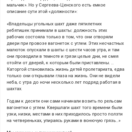
мальчик». Но у Сергеева-Ценского есть емкое
описание сути этой «должности»:
«Владельцы угольных шахт даже пятилетних
ребятишек принимали в шахты: должность этих
рабочих состояла только в том, что они отворяли
двери при провозе вагонеток с углем. Этих несчастных
малюток опускали в шахты с шести часов утра, и там
они проводили в темноте и грязи целые дни, не смея
отойти от дверей, к которым были приставлены. …
Каторгой становилась жизнь детей пролетариата, едва
только они открывали глаза на жизнь. Они не видели
неба, с утра до ночи несколько лет подряд работая в
шахтах.
Годам к десяти они сами начинали возить по рельсам
вагонетки с углем. Квершлаги шахт того времени были
узки, низки, местами в них приходилось просто ползти
на четвереньках, упираясь руками в вонючую грязь…»