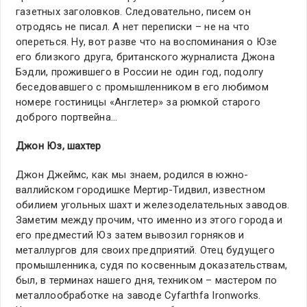
газетных заголовков. Следовательно, писем он
отродясь не писал. А нет переписки – не на что
опереться. Ну, вот разве что на воспоминания о Юзе
его близкого друга, британского журналиста Джона
Бэдли, прожившего в России не один год, подолгу
беседовавшего с промышленником в его любимом
номере гостиницы «Англетер» за рюмкой старого
доброго портвейна…
Джон Юз, шахтер
Джон Джеймс, как мы знаем, родился в южно-
валлийском городишке Мертир-Тидвил, известном
обилием угольных шахт и железоделательных заводов.
Заметим между прочим, что именно из этого города и
его предместий Юз затем вывозил горняков и
металлургов для своих предприятий. Отец будущего
промышленника, судя по косвенным доказательствам,
был, в терминах нашего дня, техником – мастером по
металлообработке на заводе Cyfarthfa Ironworks.