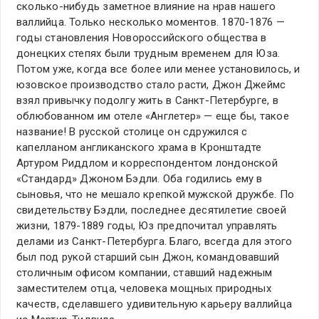
сколько-нибудь заметное влияние на нрав нашего
валлийца. Только несколько моментов. 1870-1876 —
годы становления Новороссийского общества в
донецких степях были трудным временем для Юза.
Потом уже, когда все более или менее установилось, и
юзовское производство стало расти, Джон Джеймс
взял привычку подолгу жить в Санкт-Петербурге, в
облюбованном им отеле «Англетер» — еще бы, такое
название! В русской столице он сдружился с
капелланом англиканского храма в Кронштадте
Артуром Риддлом и корреспондентом лондонской
«Стандард» Джоном Бэдли. Оба годились ему в
сыновья, что не мешало крепкой мужской дружбе. По
свидетельству Бэдли, последнее десятилетие своей
жизни, 1879-1889 годы, Юз предпочитал управлять
делами из Санкт-Петербурга. Благо, всегда для этого
был под рукой старший сын Джон, командовавший
столичным офисом компании, ставший надежным
заместителем отца, человека мощных природных
качеств, сделавшего удивительную карьеру валлийца