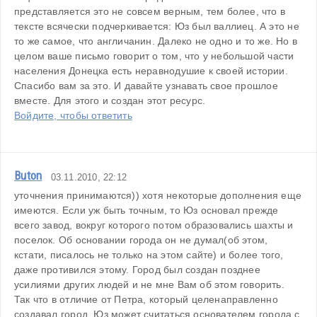
представляется это не совсем верным, тем более, что в 
тексте всячески подчеркивается: Юз был валлиец. А это не 
то же самое, что англичанин. Далеко не одно и то же. Но в 
целом ваше письмо говорит о том, что у небольшой части 
населения Донецка есть неравнодушие к своей истории. 
Спасибо вам за это. И давайте узнавать свое прошлое 
вместе. Для этого и создан этот ресурс.
Войдите, чтобы ответить
Buton
03.11.2010, 22:12
уточнения принимаются)) хотя некоторые дополнения еще 
имеются. Если уж быть точным, то Юз основал прежде 
всего завод, вокруг которого потом образовались шахты и 
поселок. Об основании города он не думал(об этом, 
кстати, писалось не только на этом сайте) и более того, 
даже противился этому. Город был создан позднее 
усилиями других людей и не мне Вам об этом говорить. 
Так что в отличие от Петра, который целенаправленно 
создавал город, Юз может считаться основателем города с 