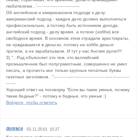
любителями...'---------------------------
Об английском и американском подходе к делу: 
американский подход - каждое дело должно выполняться 
профессионально, а потому быть источником дохода; 
английский подход - делу время, а потехе (хобби) все 
свободное время. В основном этим страдали аристократы, 
не нуждавшиеся в деньгах, потому на хобби деньги 
тратили, а не зарабатывали. И тут у нас Англия рулит!!!
3) "...Род объясняет это тем, что валлийский 
промышленник был полуграмотным, совершенно не умел 
писать, а прочесть мог только крупные печатные буквы 
газетных заголовков..."------------------------------------------------
------
Хороший ответ на поговорку "Если вы такие умные, почему 
такие бедные?" - потому и бедные, что умные :)
Войдите, чтобы ответить
donrace
03.11.2010, 10:27