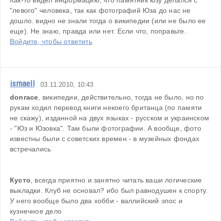
Как-то видел информацию, что памятник юзу делался с 
"левого" человека, так как фотографий Юза до нас не 
дошло. видно не знали тогда о википедии (или не было ее 
еще). Не знаю, правда или нет. Если что, поправьте.
Войдите, чтобы ответить
ismaell
03.11.2010, 10:43
donrace
, википедии, действительно, тогда не было, но по 
рукам ходил перевод книги некоего британца (по памяти 
не скажу), изданной на двух языках - русском и украинском 
- "Юз и Юзовка". Там были фотографии. А вообще, фото 
известны были с советских времен - в музейных фондах 
встречались 
Кусто
, всегда приятно и занятно читать ваши логические 
выкладки. Клуб не основал? ибо был равнодушен к спорту. 
У него вообще было два хобби - валлийский эпос и 
кузнечное дело