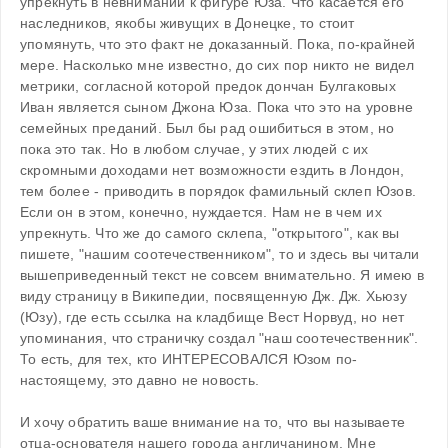
упрекнуть в невнимании к фигуре Юза. Что касается его 
наследников, якобы живущих в Донецке, то стоит 
упомянуть, что это факт не доказанный. Пока, по-крайней 
мере. Насколько мне известно, до сих пор никто не видел 
метрики, согласной которой предок дончан Булгаковых 
Иван является сыном Джона Юза. Пока что это на уровне 
семейных преданий. Был бы рад ошибиться в этом, но 
пока это так. Но в любом случае, у этих людей с их 
скромными доходами нет возможности ездить в Лондон, 
тем более - приводить в порядок фамильный склеп Юзов. 
Если он в этом, конечно, нуждается. Нам не в чем их 
упрекнуть. Что же до самого склепа, "открытого", как вы 
пишете, "нашим соотечественником", то и здесь вы читали 
вышеприведенный текст не совсем внимательно. Я имею в 
виду страницу в Википедии, посвященную Дж. Дж. Хьюзу 
(Юзу), где есть ссылка на кладбище Вест Норвуд, но нет 
упоминания, что страничку создал "наш соотечественник". 
То есть, для тех, кто ИНТЕРЕСОВАЛСЯ Юзом по-
настоящему, это давно не новость.
И хочу обратить ваше внимание на то, что вы называете 
отца-основателя нашего города англичанином. Мне 