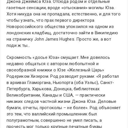
Джона Джеймса Юза. Отсюда родом и отдельные
газетные сенсации, вроде «отыскания» могилы Юза.
Хотя никуда она не пропадала, естественно, и для того
чтобы узнать, что прах первого директора
Новороссийского общества упокоился на одном из
лондонских кладбищ, достаточно зайти в Википедию
на страничку John James Hughes. Просто же, а вот
поди ж ты…
Скромность «досье Юза» смущает. Мне довелось
недавно общаться с автором любопытной и
своеобразной книжки о Юзе «Железный Царь»
Родериком Хизером. Род разводит руками: «Я работал
в архивах Гламоргана, Ньюпорта (оба Уэльс), Санкт-
Петербурга, Харькова, Донецка, библиотеках
Великобритании, Канады и США, — практически
никаких следов частной жизни Джона Юза. Деловые
бумаги, отчеты, протоколы – не более». Род объясняет
это тем, что валлийский промышленник был
полуграмотным, совершенно не умел писать, а
прочесть мог только крупные печатные буквы