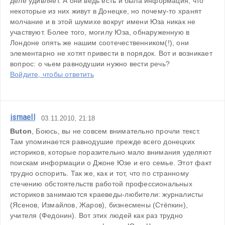
деле удивляет. А они ведь есть и была информация, что 
некоторые из них живут в Донецке, но почему-то хранят 
молчание и в этой шумихе вокруг имени Юза никак не 
участвуют. Более того, могилу Юза, обнаруженную в 
Лондоне опять же нашим соотечественником(!), они 
элементарно не хотят привести в порядок. Вот и возникает 
вопрос: о чьем равнодушии нужно вести речь?
Войдите, чтобы ответить
ismaell
03.11.2010, 21:18
Buton
, Боюсь, вы не совсем внимательно прочли текст. 
Там упоминается равнодушие прежде всего донецких 
историков, которые поразительно мало внимания уделяют 
поискам информации о Джоне Юзе и его семье. Этот факт 
трудно оспорить. Так же, как и тот, что по странному 
стечению обстоятельств работой профессиональных 
историков занимаются краеведы-любители: журналисты 
(Ясенов, Измайлов, Жаров), бизнесмены (Стёпкин), 
учителя (Федонин). Вот этих людей как раз трудно 