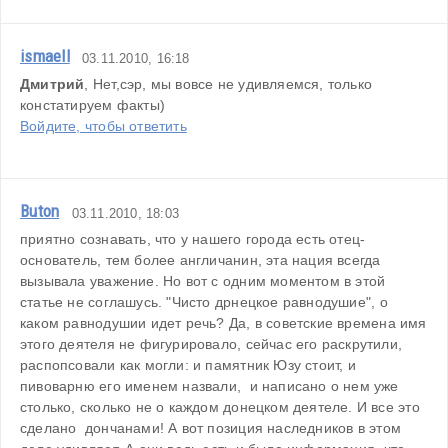
ismaell
03.11.2010, 16:18
Дмитрий
, Нет,сэр, мы вовсе не удивляемся, только 
констатируем факты)
Войдите, чтобы ответить
Buton
03.11.2010, 18:03
приятно сознавать, что у нашего города есть отец-
основатель, тем более англичанин, эта нация всегда 
вызывала уважение. Но вот с одним моментом в этой 
статье не соглашусь. "Чисто дрнецкое равнодушие", о 
каком равнодушии идет речь? Да, в советские времена имя 
этого деятеля не фигурировало, сейчас его раскрутили, 
распопсовали как могли: и памятник Юзу стоит, и 
пивоварню его именем назвали,  и написано о нем уже 
столько, сколько не о каждом донецком деятеле. И все это 
сделано  дончанами! А вот позиция наследников в этом 