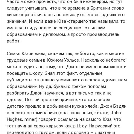
Часто можно прочесть, что он был инженером, но тут
следует учитывать, что в те времена в Британии слово
«инженер» отличалось по смыслу от его сегодняшнего
значения. И если даже Юза-старшего так называли, то
имелся в виду вовсе не специалист с высшим
образованием и дипломом, а просто производитель
работ.
Семья Юзов жила, скажем так, небогато, как и многие
трудовые семьи в Южном Уэльсе. Насколько небогато,
можно судить по тому, что Джон не имел возможности
посещать школу. Зная этот факт, отдельные
публицисты стыдливо упоминают о некоем «домашнем
образовании». Ну да, буквы с грехом пополам
разбирать Джон научился, а вот письмо так и не
одолел. По той простой причине, что «розовое»
детство прошло в добывании куска хлеба. Джон Бэдли
в своих воспоминаниях (озаглавленных, кстати, John
Hughes, miner) говорит, ссылаясь на самого Юза, что
тот начинал свою карьеру как pit boy. На русский это
переводится с трудом, если дословно – «шахтный