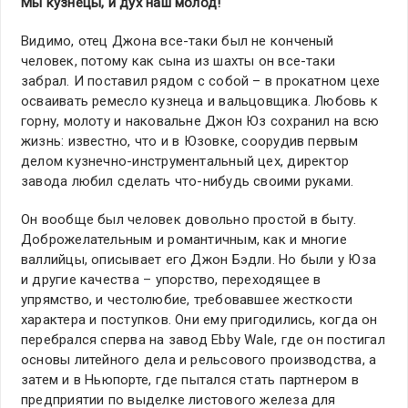
Мы кузнецы, и дух наш молод!
Видимо, отец Джона все-таки был не конченый
человек, потому как сына из шахты он все-таки
забрал. И поставил рядом с собой – в прокатном цехе
осваивать ремесло кузнеца и вальцовщика. Любовь к
горну, молоту и наковальне Джон Юз сохранил на всю
жизнь: известно, что и в Юзовке, соорудив первым
делом кузнечно-инструментальный цех, директор
завода любил сделать что-нибудь своими руками.
Он вообще был человек довольно простой в быту.
Доброжелательным и романтичным, как и многие
валлийцы, описывает его Джон Бэдли. Но были у Юза
и другие качества – упорство, переходящее в
упрямство, и честолюбие, требовавшее жесткости
характера и поступков. Они ему пригодились, когда он
перебрался сперва на завод Ebby Wale, где он постигал
основы литейного дела и рельсового производства, а
затем и в Ньюпорте, где пытался стать партнером в
предприятии по выделке листового железа для