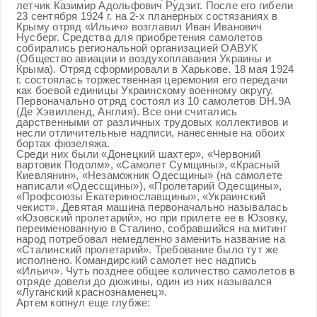
летчик Казимир Адольфович Рудзит. После его гибели
23 сентября 1924 г. на 2-х планерных состязаниях в
Крыму отряд «Ильич» возглавил Иван Иванович
Нусберг. Средства для приобретения самолетов
собирались региональной организацией ОАВУК
(Общество авиации и воздухоплавания Украины и
Крыма). Отряд сформировали в Харькове. 18 мая 1924
г. состоялась торжественная церемония его передачи
как боевой единицы Украинскому военному округу.
Первоначально отряд состоял из 10 самолетов DH.9A
(Де Хэвилленд, Англия). Все они считались
дарственными от различных трудовых коллективов и
несли отличительные надписи, нанесенные на обоих
бортах фюзеляжа.
Среди них были «Донецкий шахтер», «Червоний
вартовик Подолм», «Самолет Сумщины», «Красный
Киевлянин», «Незаможник Одесщины» (на самолете
написали «Одессщины»), «Пролетарий Одесщины»,
«Профсоюзы Екатеринославщины», «Украинский
чекист». Девятая машина первоначально называлась
«Юзовский пролетарий», но при прилете ее в Юзовку,
переименованную в Сталино, собравшийся на митинг
народ потребовал немедленно заменить название на
«Сталинский пролетарий». Требование было тут же
исполнено. Командирский самолет нес надпись
«Ильич». Чуть позднее общее количество самолетов в
отряде довели до дюжины, один из них назывался
«Луганский краснознаменец».
Артем копнул еще глубже: