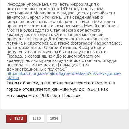
Инфодон упоминает, что "есть информация о
показательных полетах в 1910 году над нашим
местечком и Мариуполем выдающегося российского
авиатора Сергея Уточкина. Эти сведения как о
свершившемся факте сообщало в начале 50-х годов
прошлого столетия в своем письме в Музей авиации в
Москве руководство Сталинского областного
краеведческого музея. Они просили москвичей
прислать в столицу Донбасса фото выдающегося
летчика и спортсмена, а также фотографии аэропланов,
на которых летал Сергей Уточкин. Вскоре были
получены нашим музеем были получены 8 фото.
Правда, в сегодняшнем Донецком областном
краеведческом музее затруднились ответить, откуда
появилась первичная информация о тех
демонстрационных полетах."
http://infodon.org.ua/stalino/tajna-obekta-n7-nkvd-v-gorode-
stalino
Таким образом, дата появления первого самолета в
городе отодвигается как минимум до 1924, а как
максимум — до 1910 года. Пока так.
ТЕГИ
1910
1924