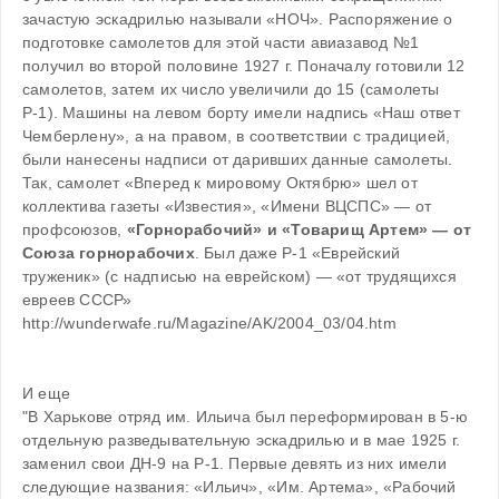
зачастую эскадрилью называли «НОЧ». Распоряжение о 
под­готовке самолетов для этой части авиа­завод №1 
получил во второй половине 1927 г. Поначалу готовили 12 
самоле­тов, затем их число увеличили до 15 (самолеты 
Р-1). Машины на левом борту имели надпись «Наш ответ 
Чемберлену», а на правом, в соответствии с традицией, 
были нане­сены надписи от даривших данные са­молеты. 
Так, са­молет «Вперед к мировому Октябрю» шел от 
коллектива газеты «Известия», «Имени ВЦСПС» — от 
профсоюзов, 
«Горнорабочий» и «Товарищ Артем» — от 
Союза горнорабочих
. Был даже Р-1 «Еврейский 
труженик» (с надписью на еврейском) — «от трудящихся 
евреев СССР»
http://wunderwafe.ru/Magazine/AK/2004_03/04.htm
И еще
"В Харькове отряд им. Ильича был переформирован в 5-ю 
отдельную разведывательную эскадрилью и в мае 1925 г. 
заменил свои ДН-9 на Р-1. Первые девять из них имели 
следующие названия: «Ильич», «Им. Артема», «Рабочий 