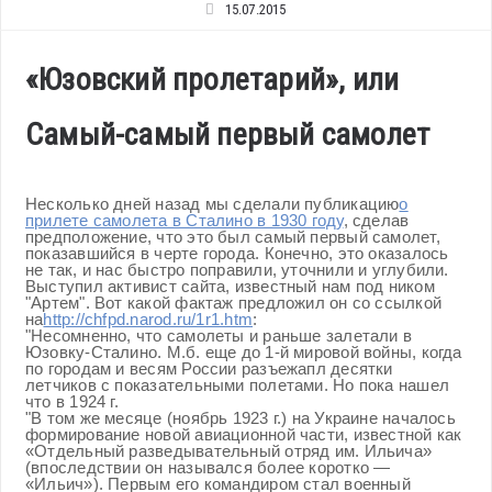
15.07.2015
«Юзовский пролетарий», или
Самый-самый первый самолет
Несколько дней назад мы сделали публикацию
о
прилете самолета в Сталино в 1930 году
, сделав
предположение, что это был самый первый самолет,
показавшийся в черте города. Конечно, это оказалось
не так, и нас быстро поправили, уточнили и углубили.
Выступил активист сайта, известный нам под ником
"Артем". Вот какой фактаж предложил он со ссылкой
на
http://chfpd.narod.ru/1r1.htm
:
"Несомненно, что самолеты и раньше залетали в
Юзовку-Сталино. М.б. еще до 1-й мировой войны, когда
по городам и весям России разъежапл десятки
летчиков с показательными полетами. Но пока нашел
что в 1924 г.
"В том же месяце (ноябрь 1923 г.) на Украине началось
формирование новой авиационной части, известной как
«Отдельный разведывательный отряд им. Ильича»
(впоследствии он назывался более коротко —
«Ильич»). Первым его командиром стал военный