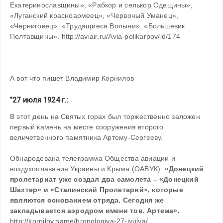
Екатеринославщины», «Рабкор и селькор Одещины», 
«Луганский красноармеец», «Червоный Уманец», 
«Черниговец», «Трудящиеся Волыни», «Большевик 
Полтавщины». http://aviair.ru/Avia-polikarpov/id/174
А вот что пишет Владимир Корнилов
"27 июля 1924 г.:
В этот день на Святых горах был торжественно заложен 
первый камень на месте сооружения второго 
величетвенного памятника Артему-Сергееву. 
Обнародована телеграмма Общества авиации и 
воздухоплавания Украины и Крыма (ОАВУК): 
«Донецкий 
пролетариат уже создал два самолета – «Донецкий 
Шахтер» и «Сталинский Пролетарий», которые 
являются основанием отряда. Сегодня же 
закладывается аэродром имени тов. Артема».
http://kornilov.name/hronologiya-27-iyulya/