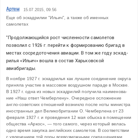
Артем
15.07.2015, 09:56
Еще об эскадрилии "Ильич", а также об именных 
самолетах
"Продолжающийся рост численности самолетов 
позволил с 1926 г. перейти к формированию бригад в 
местах сосре­доточения авиации. В том же году эскад­
рилья «Ильич» вошла в состав Харьков­ской 
авиабригады.
В ноябре 1927 г. эскадрилья как луч­шее соединение округа 
приняла участие в массовом воздушном параде в Моск­ве.
В 1927 г. одна из новых эскадрилий получила наименова­
ние «Наш ответ Чемберлену». Очеред­ное осложнение 
англо-советских отно­шений возникло после ноты министра 
иностранных дел Великобритании О. Чемберлена от 23 
февраля 1927 г. и проведения 12 мая обыска в помещении 
общества «Аркос», — того самого, через который велась 
одно время закупка анг­лийских самолетов. В соответствии 
с увлечением той поры всевозможными сокращениями 