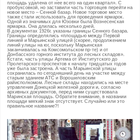
площадь удалена от нее всего на один квартал». С
пробуксовкой, но заставили часть торговцев перейти на
новое место – Сенной базар. Новое торговое место
также стали использовать для проведения ярмарок.
Одной из значимых для Юзовки была Вознесенская
ярмарка. Она длилась несколько дней.
В документах 1926г. указаны границы Сенного базара.
Границы определялись «площадью между Первой
линией и Марьинской улицей (скорее, продолжением
линий улицы на юг, поскольку Марьинская
заканчивалась на Комсомольском пр-те) и от
Донбасского горного института до лесных складов».
Кстати, часть улицы Артема от Институтского до
Пролетарского проспектов к началу тридцатых годов
уже была застроена. А часть Марьинской улицы
сохранилась по сегодняшний день на участке между
старым зданием АТС и Ворошиловским
райисполкомом. Лесные склады находились на месте
управления Донецкой железной дороги и, согласно
архивных документов, перед ними существовала
Маринская площадь. Обратите внимание, в названии
площади мягкий знак отсутствует. Случайно или это
правильное название?!