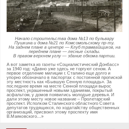
Начало строительства дома №13 по бульвару
Пушкина и дома №21 по Комсомольскому пр-ту.
На заднем плане в центре — Клуб трамвайщиков, на
переднем плане — лесные склады.
В правом верхнем углу — здание обкома партии.
А вот заметка из газеты «Социалистический Донбасс»
за 1940 год: «Давно уже здесь не торгуют сеном. А
первое отделение милиции г. Сталино еще долго и
упорно обозначало в паспортах с постоянной пропиской
эту местность как «Бывшую Сенную площадь». За
последнее время на месте Сенной площади вырос
проспект, украшенный новыми зданиями, покрытый
асфальтом, у домов появились молодые деревья. И
дали этому месту новое название – Пролетарский
проспект. Исполком Сталинского областного Совета
депутатов трудящихся, по ходатайству общественных
организаций, присвоил этому проспекту имя
В.Маяковского…»