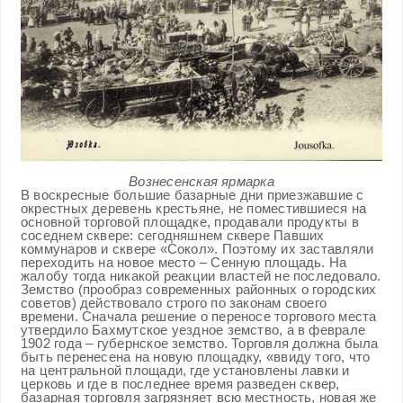
Вознесенская ярмарка
В воскресные большие базарные дни приезжавшие с
окрестных деревень крестьяне, не поместившиеся на
основной торговой площадке, продавали продукты в
соседнем сквере: сегодняшнем сквере Павших
коммунаров и сквере «Сокол». Поэтому их заставляли
переходить на новое место – Сенную площадь. На
жалобу тогда никакой реакции властей не последовало.
Земство (прообраз современных районных о городских
советов) действовало строго по законам своего
времени. Сначала решение о переносе торгового места
утвердило Бахмутское уездное земство, а в феврале
1902 года – губернское земство. Торговля должна была
быть перенесена на новую площадку, «ввиду того, что
на центральной площади, где установлены лавки и
церковь и где в последнее время разведен сквер,
базарная торговля загрязняет всю местность, новая же