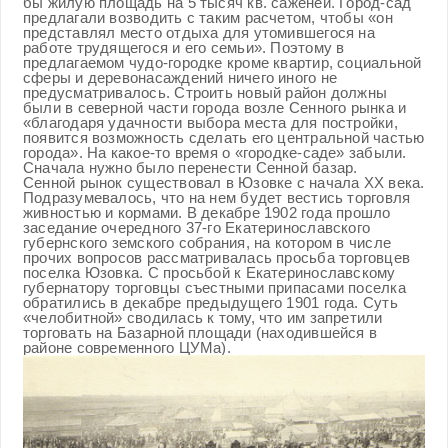
бы жилую площадь на 5 тысяч кв. саженей. Город-сад
предлагали возводить с таким расчетом, чтобы «он
представлял место отдыха для утомившегося на
работе трудящегося и его семьи». Поэтому в
предлагаемом чудо-городке кроме квартир, социальной
сферы и деревонасаждений ничего иного не
предусматривалось. Строить новый район должны
были в северной части города возле Сенного рынка и
«благодаря удачности выбора места для постройки,
появится возможность сделать его центральной частью
города». На какое-то время о «городке-саде» забыли.
Сначала нужно было перенести Сенной базар.
Сенной рынок существовал в Юзовке с начала ХХ века.
Подразумевалось, что на нем будет вестись торговля
живностью и кормами. В декабре 1902 года прошло
заседание очередного 37-го Екатеринославского
губернского земского собрания, на котором в числе
прочих вопросов рассматривалась просьба торговцев
поселка Юзовка. С просьбой к Екатеринославскому
губернатору торговцы съестными припасами поселка
обратились в декабре предыдущего 1901 года. Суть
«челобитной» сводилась к тому, что им запретили
торговать на Базарной площади (находившейся в
районе современного ЦУМа).