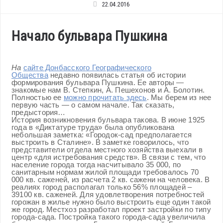
22.04.2016
Начало бульвара Пушкина
На
сайте Донбасского Географического
Общества
недавно появилась статья об истории
формирования бульвара Пушкина. Ее авторы —
знакомые нам В. Степкин, А. Пешехонов и А. Болотин.
Полностью ее
можно прочитать здесь
. Мы берем из нее
первую часть — о самом начале. Так сказать,
предыстория…
История возникновения бульвара такова. В июне 1925
года в «Диктатуре труда» была опубликована
небольшая заметка: «Городок-сад предполагается
выстроить в Сталине». В заметке говорилось, что
представители отдела местного хозяйства выехали в
центр «для истребования средств». В связи с тем, что
население города тогда насчитывало 35 000, по
санитарным нормам жилой площади требовалось 70
000 кв. саженей, из расчета 2 кв. сажени на человека. В
реалиях город располагал только 56% площадей –
39100 кв. саженей. Для удовлетворения потребностей
горожан в жилье нужно было выстроить еще один такой
же город. Местхоз разработал проект застройки по типу
города-сада. Постройка такого города-сада увеличила