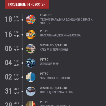
ПОСЛЕДНИЕ 14 НОВОСТЕЙ
ГЛАВНОЕ
18
АПР
ТЕХНОГЕРАЛЬДИКА ДОНЕЦКОЙ ОБЛАСТИ.
09:01
ЧАСТЬ 2
РЕТРО
16
АПР
ПАСХАЛЬНАЯ ДЮЖИНА ШАХТЕРА
08:45
ЖИЗНЬ ПО-ДОНЕЦКИ
06
АПР
САКУРА И ТЕРРИКОНЫ
08:57
РЕТРО
04
АПР
ЖЕНСКИЙ МИР
09:18
РЕТРО
02
АПР
ЧЕМПИОНЫ ПЯТНАШКИ
17:04
ЖИЗНЬ ПО-ДОНЕЦКИ
31
МАР
ПОСЛЕДНЯЯ ЗИМА ВЕСНЫ
17:02
РЕТРО
28
МАР