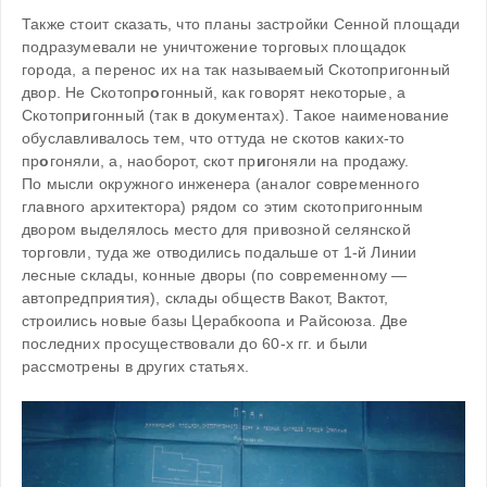
Также стоит сказать, что планы застройки Сенной площади 
подразумевали не уничтожение торговых площадок 
города, а перенос их на так называемый Скотопригонный 
двор. Не Скотопр
о
гонный, как говорят некоторые, а 
Скотопр
и
гонный (так в документах). Такое наименование 
обуславливалось тем, что оттуда не скотов каких-то 
пр
о
гоняли, а, наоборот, скот пр
и
гоняли на продажу.
По мысли окружного инженера (аналог современного 
главного архитектора) рядом со этим скотопригонным 
двором выделялось место для привозной селянской 
торговли, туда же отводились подальше от 1-й Линии 
лесные склады, конные дворы (по современному — 
автопредприятия), склады обществ Вакот, Вактот, 
строились новые базы Церабкоопа и Райсоюза. Две 
последних просуществовали до 60-х гг. и были 
рассмотрены в других статьях.