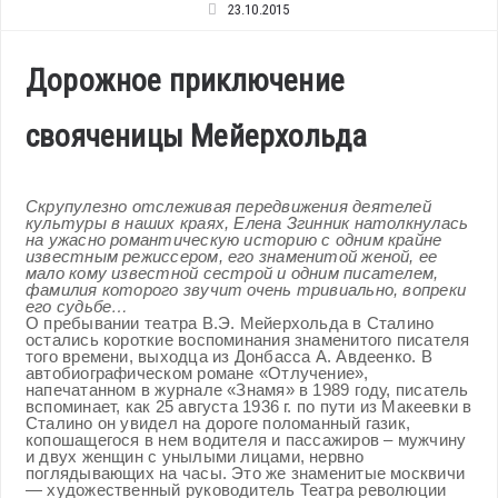
23.10.2015
Дорожное приключение
свояченицы Мейерхольда
Скрупулезно отслеживая передвижения деятелей
культуры в наших краях, Елена Згинник натолкнулась
на ужасно романтическую историю с одним крайне
известным режиссером, его знаменитой женой, ее
мало кому известной сестрой и одним писателем,
фамилия которого звучит очень тривиально, вопреки
его судьбе…
О пребывании театра В.Э. Мейерхольда в Сталино
остались короткие воспоминания знаменитого писателя
того времени, выходца из Донбасса А. Авдеенко. В
автобиографическом романе «Отлучение»,
напечатанном в журнале «Знамя» в 1989 году, писатель
вспоминает, как 25 августа 1936 г. по пути из Макеевки в
Сталино он увидел на дороге поломанный газик,
копошащегося в нем водителя и пассажиров – мужчину
и двух женщин с унылыми лицами, нервно
поглядывающих на часы. Это же знаменитые москвичи
— художественный руководитель Театра революции