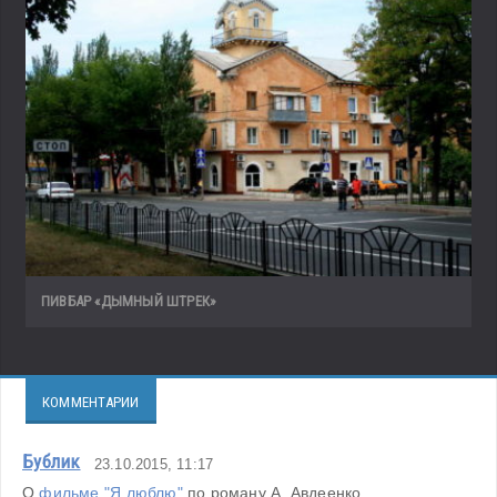
ПИВБАР «ДЫМНЫЙ ШТРЕК»
КОММЕНТАРИИ
Бублик
23.10.2015, 11:17
О 
фильме "Я люблю"
 по роману А. Авдеенко 