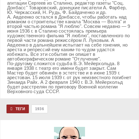
агитации Сергеев из Сталино, редактор газеты "Соц.
Донбасс" Товаровский, донецкие писатели А. Фарбер,
Ю. Черкасский, Н. Рудь, Ф. Байдаченко и др.
А. Авдеенко остался в Донбассе, чтобы работать над
романом о строительстве канала "Москва — Волга" и
второй частью романа "Я люблю". Совсем недавно — 9
июня 1936 г. в Сталино состоялась премьера
художественного фильма "Я люблю", поставленного по
первой части романа режиссёром Л. Луковым. А
Авдеенко в дальнейшем испытает на себе гонения, но
ареста и репрессий ему каким-то чудом удастся
избежать. Все эти события он опишет в
автобиографическом романе "Отлучение".
По-другому сложится судьба В.Э. Мейерхольда. 8
января 1938 г. театр его имени будет закрыт. Сам
Мастер будет обвинён в эстетстве и в июне 1939 г.
арестован. 15 июля 1939 г. от рук неизвестного погибнет
Зинаида Райх. А 2 февраля 1940 г. В.Э. Мейерхольд
будет расстрелян по приговору Военной коллегии
Верховного суда СССР.
ТЕГИ
1936