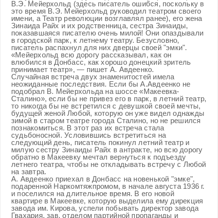
В.Э. Мейерхольд (здесь писатель ошибся, поскольку в
это время В.Э. Мейерхольд руководил театром своего
имени, а Театр революции возглавлял ранее), его жена
Зинаида Райх и их родственница, сестра Зинаиды,
показавшаяся писателю очень милой! Они опаздывали
в городской парк, к летнему театру. Безусловно,
писатель распахнул для них дверцы своей "эмки".
«Мейерхольд всю дорогу рассказывал, как он
влюбился в Донбасс, как хорошо донецкий зритель
принимает театр», — пишет А. Авдеенко.
Случайная встреча двух знаменитостей имела
неожиданные последствия. Если бы А.Авдеенко не
подобрал В. Мейерхольда на шоссе «Макеевка-
Сталино», если бы не привез его в парк, в летний театр,
то никогда бы не встретился с девушкой своей мечты,
будущей женой Любой, которую он уже видел однажды
зимой в старом театре города Сталино, но не решился
познакомиться. В этот раз их встреча стала
судьбоносной. Условившись встретиться на
следующий день, писатель покинул летний театр и
милую сестру Зинаиды Райх в антракте, но всю дорогу
обратно в Макеевку мечтал вернуться к подъезду
летнего театра, чтобы не откладывать встречу с Любой
на завтра.
А. Авдеенко приехал в Донбасс на новенькой "эмке",
подаренной Наркомтяжпромом, в начале августа 1936 г.
и поселился на длительное время. В его новой
квартире в Макеевке, которую выделила ему дирекция
завода им. Кирова, успели побывать директор завода
Гвахария, зав. отделом партийной пропаганды и