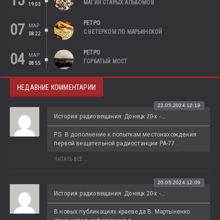
15
МАГИЯ СТАРЫХ АЛЬБОМОВ
19:03
РЕТРО
07
МАР
С ВЕТЕРКОМ ПО МАРЬИНСКОЙ
08:22
РЕТРО
04
МАР
ГОРБАТЫЙ МОСТ
08:55
НЕДАВНИЕ КОММЕНТАРИИ
22.05.2024 12:19
История радиовещания: Донецк 20-х -...
P.S. В дополнение к попыткам местонахождения 
первой вещательной радиостанции РА-77...
ЧИТАТЬ ВСЁ...
20.05.2024 12:09
История радиовещания: Донецк 20-х -...
В новых публикациях краеведа В. Мартыненко 