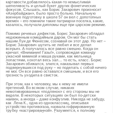
картавости добавлялось какая-то немыслимая
шепелявость и целый букет других фонетических
фокусов. Слышать, как Борис Захарович произносит
«Азербайджан», было просто больно. Начальную
военную подготовку в школе 57 он вел с допотопных
времен – его помнили такие патриархи поселка, какие,
казалось, получали дипломы еще при царском режиме.
Помимо речевых дефектов, Борис Захарович обладал
недюжинным комедийным даром. Он мог бы стать
нашим Луи де Фюнесом, сознавай он этот дар. Но нет –
Борис Захарович шутить не любил и все делал
всерьез. А получалось все равно смешно. Когда он
кричал: «Внимание! Газы!», сопровождая команду
ужасной мимикой и маша руками, как мельница
лопастями, хохотал весь зал… то есть, класс. Борис
Захарович обижался, злился, наказывал первых
подвернувшихся под руку – но поделать с собой ничего
не мог. Он все равно оставался смешным, и вся его
грозность уходила в свисток.
При этом, как к человеку, мы к нему не имели
претензий. Во всяком случае, никаких
немотивированных «подлянок» с его стороны мы не
видели. В некоторых ситуациях он был по-детски
наивен, а иногда – даже конфузлив. Никогда не забуду,
как Лена К., одна из одноклассниц, описывая
устройство противогаза, назвала гофрированную
трубку «кастрированной». Разумеется, к полному