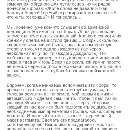
замечания, обидного для путиловцев, из их рядов
донеслась фраза: «Жопе слова не давали!» Наш
балагур Андрей Горечий отреагировал мгновенно: «А
что ж ты говоришь?» И понеслась…
Мы, конечно, уже кое-что слышали об армейской
дедовщине. Но именно на сборах-79 почувствовали
элементы неуставных отношений. Кое-кого «опустили»,
кое-кому слегка начистили физию… Сборы, сколь бы
скоротечными они ни были, показали нам мрачную
сторону того, что ждало каждого из нас через
несколько лет (и почти каждого дождалось). Но
любопытно, например, что с удовольствием игравший
тогда в «деда» Игорь Бежин до реальной армии просто
не дожил: через год после окончания школы его нашли
в товарном вагоне с глубокой проникающей колотой
раной…
Впрочем, когда начинаешь вспоминать эти сборы, то
прежде всего всплывают не эти грубые ужасы, а
суровая романтика. Например, мой первый в жизни
автомат. Его я сделал сам. Не то, чтобы я был таким
уж оружейником – но пришлось… Перед сборами
каждый из нас должен был подготовить вещмешок с
необходимейшими предметами (фляга, носки, саперная
лопатка). И личный автомат. Точнее – деревянный
макет автомата. Сделать его предлагалось
собственноручно. Выпиливать из дерева я мог, хотя
получалось через раз. Но здесь, по какой-то причине,