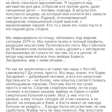
на меня снизошло вдохновение. Я трудился над
автоматом дня два, отбросив все прочие дела, даже
священное дело — поливку огорода. В результате,
получился шедевр, на который мои коллеги без зависти
смотреть не могли. Ладный, отполированный
наждачком, покрашенный серой краской, с
вкраплениями черной. Кто-то у меня его «свистнул» в
последний день сборов.
Мы маршировали по плацу, обливаясь под жарким
солнцем 1979-го. Мы копали окопы в полный профиль,
разрушая экосистему Путиловского леса. Мы стреляли
на Ясиноватском полигоне, учась дружить с автоматом
Калашникова не только по частям, но и в целом. И
везде над нами витала тень майора Бориса
Захаровича, мир с ними обоими…
Но как же закончилась история про нашу с Костей
самоволку? Да очень просто. Мы ведь знали, что Борис
Захарович – добрейший человек, и вся его напускная
брутальность – не более, чем попытка соответствовать
необходимым лекалам. Поэтому Костя поступил
просто и нагло. Скорчив скорбную мину, он на ходу
сочинил и изложил нашему майору историю о своей
смертельно больной кузине. Мол, у нее что-то с
кровью, а ему только сегодня об этом сказали, и ее
увозят на операцию в Киев, и Костя может ее никогда
больше не увидеть… Ерунда была несусветная, но она
сработала. Майор чуть не прослезился. Нас впустили