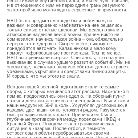
непостижимой внутренней силой, и мы ее чувствовали,
и в отношениях с ним не переходили грань разумного,
за которой явно могли ждать серьезные неприятности.
НВП была предметом вроде бы и побочным, но
важным, и совершенно «забивать» на нее решались
только самые отпетые шалопаи. Мы реально жили в
атмосфере надвигавшейся войны, причем никто не
сомневался: начнись такая война – она обязательно
перерастет в ядерную. Скорее всего, никому не
понадобятся автоматы Калашникова и мало кому
помогут гофрированные противогазы. Тем не менее,
НВП воспринимали всерьез. Считалось, что она учит
выживанию в случае худшего развития событий. Мы не
знали еще, насколько паршиво обстоит дело в стране с
убежищами, укрытиями и средствами личной защиты.
И хорошо, что мы этого не знали.
Венцом нашей военной подготовки стали те самые
сборы, с которых начинался этот рассказ. Насколько я
помню, продолжались они неделю. На сборный пункт
сгоняли девятиклассников со всего района. Были там и
наши недруги из 58-й школы. Усугубляя диспозицию, в
казарме две наши толпы уложили рядом. Разумеется,
быстро нарисовалась драка. Причиной ее были
глубинные противоречия между поселками НКВД и
Красный Фронт. Поводом стала трагикомическая
ситуация в казарме. После отбоя, в темноте
острословы любили перебрасываться своими
мыслями, развлекая себя и аудиторию. После одного