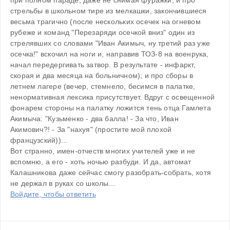
стрельбы в школьном тире из мелкашки, закончившиеся 
весьма трагично (после нескольких осечек на огневом 
рубеже и команд "Перезаряди осечкой вниз" один из 
стрелявших со словами "Иван Акимыч, ну третий раз уже 
осечка!" вскочил на ноги и, направив ТОЗ-8 на военрука, 
начал передергивать затвор. В результате - инфаркт, 
скорая и два месяца на больничном); и про сборы в 
летнем лагере (вечер, стемнело, бесимся в палатке, 
ненормативная лексика присутствует. Вдруг с освещенной 
фонарем стороны на палатку ложится тень отца Гамлета 
Акимыча: "Кузьменко - два балла! - За что, Иван 
Акимович?! - За "нахуя" (простите мой плохой 
французский))...
Вот странно, имен-отчеств многих учителей уже и не 
вспомню, а его - хоть ночью разбуди. И да, автомат 
Калашникова даже сейчас смогу разобрать-собрать, хотя 
не держал в руках со школы...
Войдите, чтобы ответить