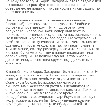
нашему восторгу. А Борис Захарович стоял рядом с ней
– красный, как рак, будто это он оговорился, и
совершенно не понимал, как выходить из ситуации. Так
он из нее и не вышел.
Нас готовили к войне. Противника не называли
(политика!), поэтому готовили к условной войне с
условным противником. Ну, и подготовка тоже
получалась условной. Хотя майор был честно
преисполнен решимости сделать из нас реальных вояк.
Но в школьных условиях все подобные устремления
разбивались о нашу изворотливость – чего только не
сделаешь, чтобы не сделать так, как велит учитель.
Тем не менее, сборку-разборку автомата Калашникова
и стрельбу из «мелкашки» в нашем школьном тире
освоил каждый. На всякий случай. В том числе и
девочки, иногда ронявшие оружие под дикие вопли
военрука.
В нашей школе Борис Захарович был в авторитете. Не
знаю, чем это объяснить. Возможно, его партийным
стажем. Возможно, особым статусом военных в
Советском Союзе. Возможно, какими-то его
личностными качествами (хотя мы неоднократно
слышали, как над ним потешаются коллеги). Так или
иначе, если бы, как в сталинские времена,
понадобилось сформировать «тройку», наш военрук
туда, пожалуй, вошел бы. Будучи внешне крайне
неубедительным, он все-таки обладал какой-то