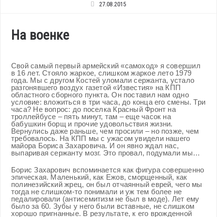
27.08.2015
На военке
Свой самый первый армейский «самоход» я совершил
в 16 лет. Стояло жаркое, слишком жаркое лето 1979
года. Мы с другом Костей уломали сержанта, устало
разгонявшего воздух газетой «Известия» на КПП
областного сборного пункта. Он поставил нам одно
условие: вложиться в три часа, до конца его смены. Три
часа? Не вопрос: до поселка Красный Фронт на
троллейбусе – пять минут, там – еще часок на
бабушкин борщ и прочие удовольствия жизни.
Вернулись даже раньше, чем просили – но позже, чем
требовалось. На КПП мы с ужасом увидели нашего
майора Бориса Захаровича. И он явно ждал нас,
выпаривая сержанту мозг. Это провал, подумали мы…
Борис Захарович вспоминается как фигура совершенно
эпическая. Маленький, как Ежов, сморщенный, как
полинезийский жрец, он был отчаянный еврей, чего мы
тогда не слишком-то понимали и уж тем более не
педалировали (антисемитизм не был в моде). Лет ему
было за 60. Зубы у него были вставные, не слишком
хорошо пригнанные. В результате, к его врожденной