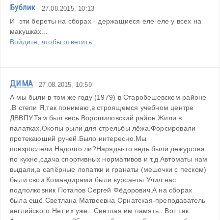
Бублик
27.08.2015, 10:13
И  эти береты на сборах - держащиеся еле-еле у всех на 
макушках...
Войдите, чтобы ответить
ДИМА
27.08.2015, 10:59
А мы были в том же году (1979) в Старобешевском районе 
.В степи Я,так понимаю,в строящемся учебном центре 
ДВВПУ.Там был весь Ворошиловский район.Жили в 
палатках.Окопы рыли для стрельбы лёжа.Форсировали 
протекающий ручей.Было интересно.Мы 
повзрослели.Надолго ли?Наряды-то ведь были:дежурства 
по кухне,сдача спортивных нормативов и т.д.Автоматы нам 
выдали,а сапёрные лопатки и гранаты (мешочки с песком) 
были свои.Командирами были курсанты.Учил нас 
подполковник Потапов Сергей Фёдорович.А на сборах 
была ещё Светлана Матвеевна Орнатская-преподаватель 
английского.Нет их уже...Светлая им память...Вот так.