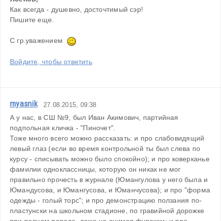
Как всегда - душевно, досточтимый сэр!
Пишите еще.
С гр.уважением  
Войдите, чтобы ответить
myasnik
27.08.2015, 09:38
А у нас, в СШ №9, был Иван Акимович, партийная 
подпольная кличка - "Пиночет".
Тоже много всего можно рассказать: и про слабовидящий 
левый глаз (если во время контрольной ты был слева по 
курсу - списывать можно было спокойно); и про коверканье 
фамилии одноклассницы, которую он никак не мог 
правильно прочесть в журнале (Юмангулова у него была и 
Юмандусова, и Юмангусова, и Юманчусова); и про "форма 
одежды - голый торс"; и про демонстрацию ползания по-
пластунски на школьном стадионе, по гравийной дорожке 
при полном параде, даже не снимая фуражки; и про 