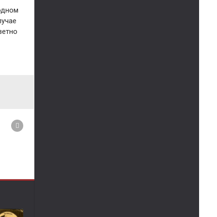
одном
лучае
ветно