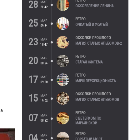
РЕТРО
28
МАР
ОСКОРБЛЕНИЕ ЛЕНИНА
21:42
РЕТРО
25
МАР
ОЧКАТЫЙ И УСАТЫЙ
09:34
ОСКОЛКИ ПРОШЛОГО
23
МАР
МАГИЯ СТАРЫХ АЛЬБОМОВ-2
18:47
РЕТРО
20
МАР
СТАРАЯ СИСТЕМА
08:24
РЕТРО
17
МАР
МАРШ ПЕРФЕКЦИОНИСТА
09:20
ОСКОЛКИ ПРОШЛОГО
15
МАР
МАГИЯ СТАРЫХ АЛЬБОМОВ
19:03
ва
РЕТРО
07
МАР
С ВЕТЕРКОМ ПО
08:22
МАРЬИНСКОЙ
РЕТРО
04
МАР
ГОРБАТЫЙ МОСТ