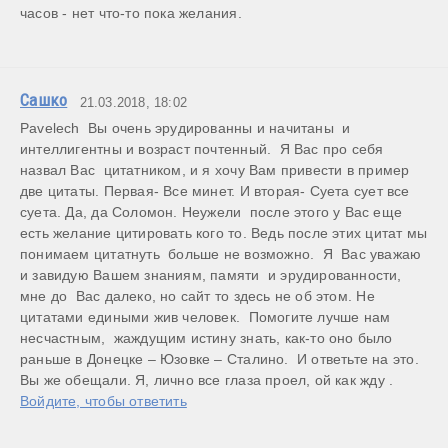
часов - нет что-то пока желания.
Сашко
21.03.2018, 18:02
Pavelech  Вы очень эрудированны и начитаны  и 
интеллигентны и возраст почтенный.  Я Вас про себя 
назвал Вас  цитатником, и я хочу Вам привести в пример 
две цитаты. Первая- Все минет. И вторая- Суета сует все 
суета. Да, да Соломон. Неужели  после этого у Вас еще 
есть желание цитировать кого то. Ведь после этих цитат мы 
понимаем цитатнуть  больше не возможно.  Я  Вас уважаю 
и завидую Вашем знаниям, памяти  и эрудированности, 
мне до  Вас далеко, но сайт то здесь не об этом. Не 
цитатами едиными жив человек.  Помогите лучше нам 
несчастным,  жаждущим истину знать, как-то оно было 
раньше в Донецке – Юзовке – Сталино.  И ответьте на это. 
Вы же обещали. Я, лично все глаза проел, ой как жду .
Войдите, чтобы ответить