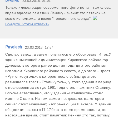
Бублик
23.03.2018, 01:01
Только иллюстрация современного фото не та - там слева 
виден вдалеке памятник Ленину - значит это пятачок не 
возле исполкома, а возле "пенсионного фонда". 
Войдите, чтобы ответить
Pavelech
23.03.2018, 17:54
Сделаю вывод, а затем попытаюсь его обосновать. И так:У 
здания нынешней администрации Кировского района гор. 
Донецка, в котором ранее долгие годы до этого работал 
исполком Кировского районного совета, а до этого – трест 
«Рутченковуголь», в котором после войны до этого 
размещался трест «Сталинуголь», у этого здания в период 
с послевоенных лет до 1961 года стоял памятник Сталину. 
Вполне естественно, что у здания «Сталинугля» стоял 
именно Сталин. На том самом пьедестале, на котором 
сейчас стоит монумент, изображающий Шахтёра. У здания 
общежития шахты «17-17бис» в то же время стоял и, по 
настоящее время, стоит памятник Ленину.Это так, потому, 