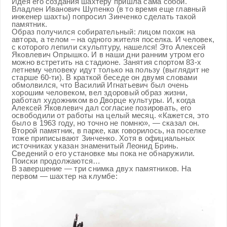
Идея его создания шахтеру пришла сама собой.
Владлен Иванович Шупенко (в то время еще главный
инженер шахты) попросил Зинченко сделать такой
памятник.
Образ получился собирательный: лицом похож на
автора, а телом – на одного жителя поселка. И человек,
с которого лепили скульптуру, нашелся! Это Алексей
Яковлевич Опрышко. И в наши дни ранним утром его
можно встретить на стадионе. Занятия спортом 83-х
летнему человеку идут только на пользу (выглядит не
старше 60-ти). В краткой беседе он двумя словами
обмолвился, что Василий Игнатьевич был очень
хорошим человеком, вел здоровый образ жизни,
работал художником во Дворце культуры. И, когда
Алексей Яковлевич дал согласие позировать, его
освободили от работы на целый месяц. «Кажется, это
было в 1963 году, но точно не помню», — сказал он.
Второй памятник, в парке, как говорилось, на поселке
тоже приписывают Зинченко. Хотя в официальных
источниках указан знаменитый Леонид Бринь.
Сведений о его установке мы пока не обнаружили.
Поиски продолжаются…
В завершение — три снимка двух памятников. На
первом — шахтер на клумбе: