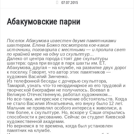
07.07.2015
Абакумовские парни
Поселок Абакумова известен двумя памятниками
шахтерам. Елена Божко посмотрела кое-какие
источники, поговорила с местными — и пролила свет
по крайней мере на одну из скульптур…
Далеко от центра города стоят две скульптуры
шахтера: одна при входе в парк шахты им. ЕТ.
Абакумова, другая – на клумбе, на развилке двух дорог
к поселку. Говорят, что автор этих памятников —
художник Василий Зинченко.
Из телефонной беседы с дочерью скульптора,
Тамарой, узнать что-то неординарное из его трудовой и
творческой биографии не получилось. Воевал в
Великую Отечественную, работал художником…
Но все-таки, интересное стечение обстоятельств. Когда
не стало Василия Игнатьевича, его внуку было 12 лет.
Мальчик не проявлял особого интереса к живописи, а
тем более, к скульптуре. Но, вскоре у Саши открылись
способности к рисованию. Сейчас он студент Киевской
художественной академии.
Но вернемся в те времена, когда был установлен
памятник на клумбе.