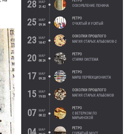
, на
РЕТРО
28
МАР
ОСКОРБЛЕНИЕ ЛЕНИНА
21:42
РЕТРО
25
МАР
ОЧКАТЫЙ И УСАТЫЙ
09:34
ОСКОЛКИ ПРОШЛОГО
23
МАР
МАГИЯ СТАРЫХ АЛЬБОМОВ-2
18:47
РЕТРО
20
МАР
СТАРАЯ СИСТЕМА
08:24
РЕТРО
17
МАР
МАРШ ПЕРФЕКЦИОНИСТА
09:20
ОСКОЛКИ ПРОШЛОГО
15
МАР
МАГИЯ СТАРЫХ АЛЬБОМОВ
19:03
РЕТРО
07
МАР
С ВЕТЕРКОМ ПО
08:22
МАРЬИНСКОЙ
РЕТРО
04
МАР
ГОРБАТЫЙ МОСТ