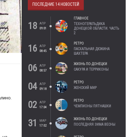
ПОСЛЕДНИЕ 14 НОВОСТЕЙ
ГЛАВНОЕ
18
АПР
ТЕХНОГЕРАЛЬДИКА
09:01
ДОНЕЦКОЙ ОБЛАСТИ. ЧАСТЬ
2
РЕТРО
16
АПР
ПАСХАЛЬНАЯ ДЮЖИНА
08:45
ШАХТЕРА
ЖИЗНЬ ПО-ДОНЕЦКИ
06
АПР
САКУРА И ТЕРРИКОНЫ
08:57
РЕТРО
04
АПР
ЖЕНСКИЙ МИР
09:18
лино.
РЕТРО
02
АПР
ЧЕМПИОНЫ ПЯТНАШКИ
17:04
ЖИЗНЬ ПО-ДОНЕЦКИ
31
МАР
ПОСЛЕДНЯЯ ЗИМА ВЕСНЫ
17:02