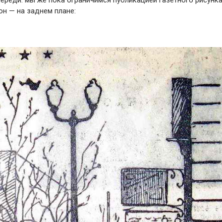
переди. мы же пока ограничимся публикацией газетного рисунка
он — на заднем плане: